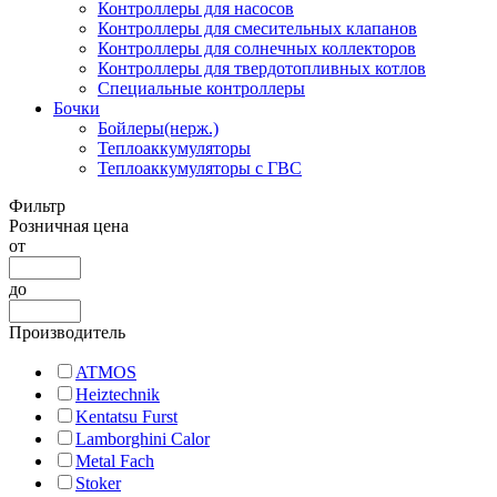
Контроллеры для насосов
Контроллеры для смесительных клапанов
Контроллеры для солнечных коллекторов
Контроллеры для твердотопливных котлов
Специальные контроллеры
Бочки
Бойлеры(нерж.)
Теплоаккумуляторы
Теплоаккумуляторы с ГВС
Фильтр
Розничная цена
от
до
Производитель
ATMOS
Heiztechnik
Kentatsu Furst
Lamborghini Calor
Metal Fach
Stoker