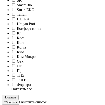
SK
Smart Bio
Smart EKO
Taifun
ULTRA
Uragan Prof
Комфорт мини
Кп
Кс-т
Кстг
Кстгв
Кчм
Кчм Микро
Овк
Ок
Про
ТПЭ
ТЭГВ
Форвард
Показать все
Очистить список