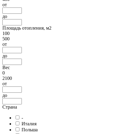
от
до
Площадь отопления, м2
100
500
от
до
Вес
0
2100
от
до
Страна
-
Италия
Польша