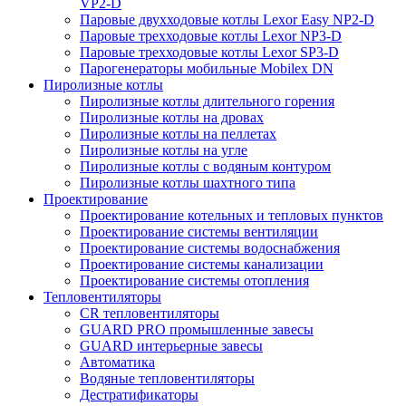
VP2-D
Паровые двухходовые котлы Lexor Easy NP2-D
Паровые трехходовые котлы Lexor NP3-D
Паровые трехходовые котлы Lexor SP3-D
Парогенераторы мобильные Mobilex DN
Пиролизные котлы
Пиролизные котлы длительного горения
Пиролизные котлы на дровах
Пиролизные котлы на пеллетах
Пиролизные котлы на угле
Пиролизные котлы с водяным контуром
Пиролизные котлы шахтного типа
Проектирование
Проектирование котельных и тепловых пунктов
Проектирование системы вентиляции
Проектирование системы водоснабжения
Проектирование системы канализации
Проектирование системы отопления
Тепловентиляторы
CR тепловентиляторы
GUARD PRO промышленные завесы
GUARD интерьерные завесы
Автоматика
Водяные тепловентиляторы
Дестратификаторы