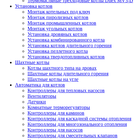
Термомасляные трехходовые котлы Dilex MV3-D
Установка котлов
Монтаж котельных под ключ
Монтаж пиролизных котлов
Монтаж промышленных котлов
Монтаж угольных котлов
Установка дровяных котлов
Установка комбинированного котла
Установка котлов длительного горения
Установка пеллетного котла
Установка твердотопливных котлов
Шахтные котлы
Котлы шахтного типа на дровах
Шахтные котлы длительного горения
Шахтные котлы на угле
Автоматика для котлов
Контроллеры для тепловых насосов
Вентиляторы
Датчики
Комнатные терморегуляторы
Контроллеры для каминов
Контроллеры для каскадной системы отопления
Контроллеры для многозонального отопления
Контроллеры для насосов
Контроллеры для смесительных клапанов