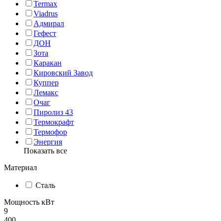
Termax
Viadrus
Адмирал
Гефест
ДОН
Зота
Каракан
Кировский Завод
Куппер
Лемакс
Очаг
Пиролиз 43
Термокрафт
Термофор
Энергия
Показать все
Материал
Сталь
Мощность кВт
9
400