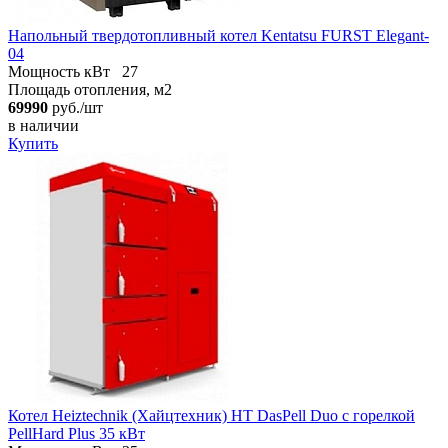
Напольный твердотопливный котел Kentatsu FURST Elegant-
04
Мощность кВт
27
Площадь отопления, м2
69990
руб./шт
в наличии
Купить
Котел Heiztechnik (Хайцтехник) HT DasPell Duo с горелкой
PellHard Plus 35 кВт