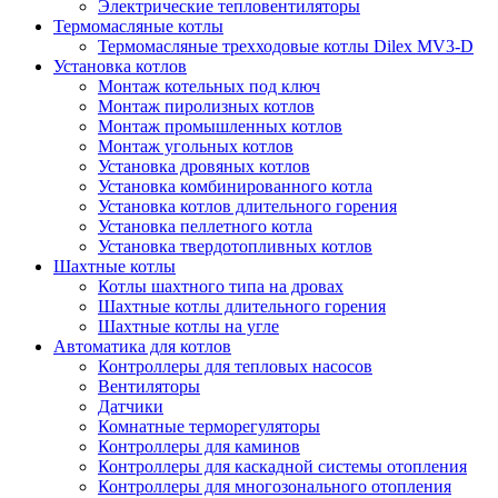
Электрические тепловентиляторы
Термомасляные котлы
Термомасляные трехходовые котлы Dilex MV3-D
Установка котлов
Монтаж котельных под ключ
Монтаж пиролизных котлов
Монтаж промышленных котлов
Монтаж угольных котлов
Установка дровяных котлов
Установка комбинированного котла
Установка котлов длительного горения
Установка пеллетного котла
Установка твердотопливных котлов
Шахтные котлы
Котлы шахтного типа на дровах
Шахтные котлы длительного горения
Шахтные котлы на угле
Автоматика для котлов
Контроллеры для тепловых насосов
Вентиляторы
Датчики
Комнатные терморегуляторы
Контроллеры для каминов
Контроллеры для каскадной системы отопления
Контроллеры для многозонального отопления