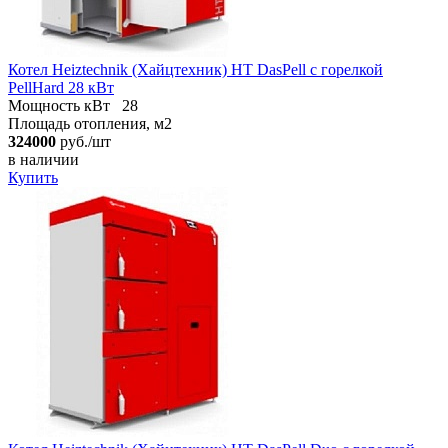
Котел Heiztechnik (Хайцтехник) HT DasPell с горелкой
PellHard 28 кВт
Мощность кВт
28
Площадь отопления, м2
324000
руб./шт
в наличии
Купить