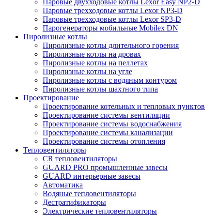
Паровые двухходовые котлы Lexor Easy NP2-D
Паровые трехходовые котлы Lexor NP3-D
Паровые трехходовые котлы Lexor SP3-D
Парогенераторы мобильные Mobilex DN
Пиролизные котлы
Пиролизные котлы длительного горения
Пиролизные котлы на дровах
Пиролизные котлы на пеллетах
Пиролизные котлы на угле
Пиролизные котлы с водяным контуром
Пиролизные котлы шахтного типа
Проектирование
Проектирование котельных и тепловых пунктов
Проектирование системы вентиляции
Проектирование системы водоснабжения
Проектирование системы канализации
Проектирование системы отопления
Тепловентиляторы
CR тепловентиляторы
GUARD PRO промышленные завесы
GUARD интерьерные завесы
Автоматика
Водяные тепловентиляторы
Дестратификаторы
Электрические тепловентиляторы