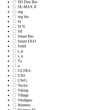
SD Duo Bio
SE-MAX II
seg
seg bio
Sf
Sf N
Sfl
Smart Bio
Smart EKO
Solid
s_p
s_u
Tа
u
ULTRA
UNI
UWG
Vector
Viking
Village
Vitoligno
Warmos
Warmos Tk