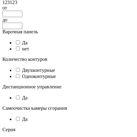
123123
от
до
Варочная панель
Да
нет
Количество контуров
Двухконтурные
Одноконтурные
Дистанционное управление
Да
Самоочистка камеры сгорания
Да
Серия