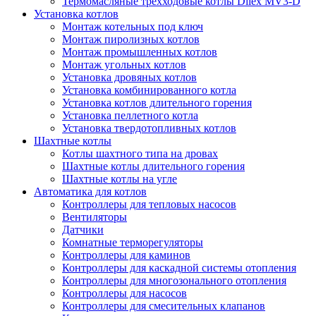
Термомасляные трехходовые котлы Dilex MV3-D
Установка котлов
Монтаж котельных под ключ
Монтаж пиролизных котлов
Монтаж промышленных котлов
Монтаж угольных котлов
Установка дровяных котлов
Установка комбинированного котла
Установка котлов длительного горения
Установка пеллетного котла
Установка твердотопливных котлов
Шахтные котлы
Котлы шахтного типа на дровах
Шахтные котлы длительного горения
Шахтные котлы на угле
Автоматика для котлов
Контроллеры для тепловых насосов
Вентиляторы
Датчики
Комнатные терморегуляторы
Контроллеры для каминов
Контроллеры для каскадной системы отопления
Контроллеры для многозонального отопления
Контроллеры для насосов
Контроллеры для смесительных клапанов