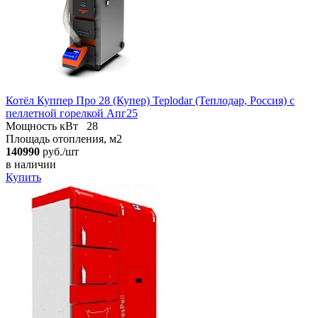
Котёл Куппер Про 28 (Купер) Teplodar (Теплодар, Россия) с
пеллетной горелкой Апг25
Мощность кВт
28
Площадь отопления, м2
140990
руб./шт
в наличии
Купить