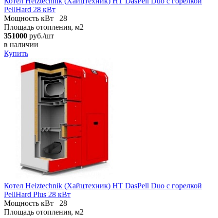
Котел Heiztechnik (Хайцтехник) HT DasPell Duo с горелкой
PellHard 28 кВт
Мощность кВт
28
Площадь отопления, м2
351000
руб./шт
в наличии
Купить
Котел Heiztechnik (Хайцтехник) HT DasPell Duo с горелкой
PellHard Plus 28 кВт
Мощность кВт
28
Площадь отопления, м2