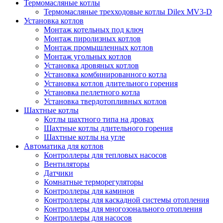
Термомасляные котлы
Термомасляные трехходовые котлы Dilex MV3-D
Установка котлов
Монтаж котельных под ключ
Монтаж пиролизных котлов
Монтаж промышленных котлов
Монтаж угольных котлов
Установка дровяных котлов
Установка комбинированного котла
Установка котлов длительного горения
Установка пеллетного котла
Установка твердотопливных котлов
Шахтные котлы
Котлы шахтного типа на дровах
Шахтные котлы длительного горения
Шахтные котлы на угле
Автоматика для котлов
Контроллеры для тепловых насосов
Вентиляторы
Датчики
Комнатные терморегуляторы
Контроллеры для каминов
Контроллеры для каскадной системы отопления
Контроллеры для многозонального отопления
Контроллеры для насосов