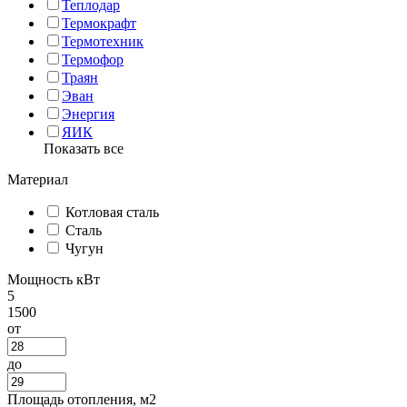
Теплодар
Термокрафт
Термотехник
Термофор
Траян
Эван
Энергия
ЯИК
Показать все
Материал
Котловая сталь
Сталь
Чугун
Мощность кВт
5
1500
от
до
Площадь отопления, м2