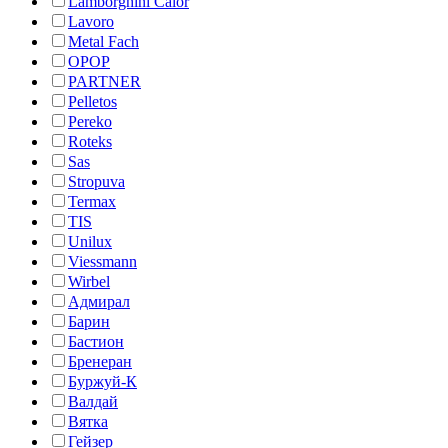
Lamborghini Calor
Lavoro
Metal Fach
OPOP
PARTNER
Pelletos
Pereko
Roteks
Sas
Stropuva
Termax
TIS
Unilux
Viessmann
Wirbel
Адмирал
Барин
Бастион
Бренеран
Буржуй-К
Валдай
Вятка
Гейзер