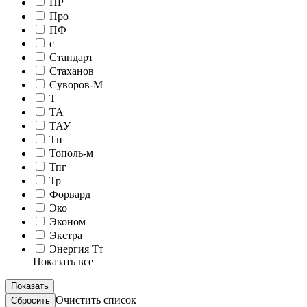
ПР
Про
ПФ
с
Стандарт
Стаханов
Суворов-М
Т
ТА
ТАУ
Тн
Тополь-м
Тпг
Тр
Форвард
Эко
Эконом
Экстра
Энергия Тт
Показать все
Очистить список