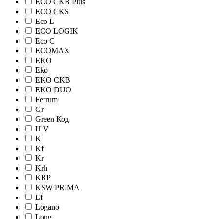
ECO CKB Plus
ECO CKS
Eco L
ECO LOGIK
Eco С
ECOMAX
EKO
Eko
EKO CKB
EKO DUO
Ferrum
Gr
Green Код
H V
K
Kf
Kr
Krh
KRP
KSW PRIMA
Lf
Logano
Long