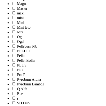
Magna
Master
maxi
mini
Mini
Mini Bio
Mix
Og
Ogd
Pelleburn Plb
PELLET
Pellet
Pellet Boiler
PLUS
PRO
Pro Р
Pyroburn Alpha
Pyroburn Lambda
Q Alfa
Rce
s
SD Duo