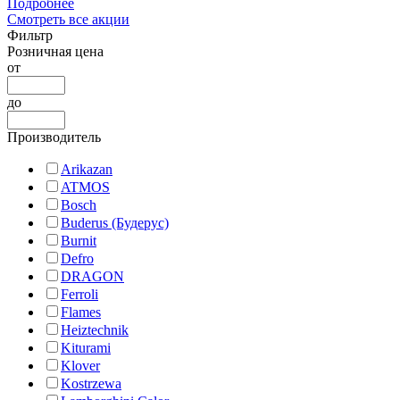
Подробнее
Смотреть все акции
Фильтр
Розничная цена
от
до
Производитель
Arikazan
ATMOS
Bosch
Buderus (Будерус)
Burnit
Defro
DRAGON
Ferroli
Flames
Heiztechnik
Kiturami
Klover
Kostrzewa