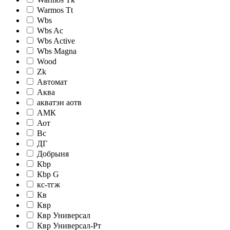
Warmos Tt
Wbs
Wbs Ac
Wbs Active
Wbs Magna
Wood
Zk
Автомат
Аква
акватэн аотв
АМК
Аот
Вс
ДГ
Добрыня
Кbр
Кbр G
кc-тгж
Кв
Квр
Квр Универсал
Квр Универсал-Рт