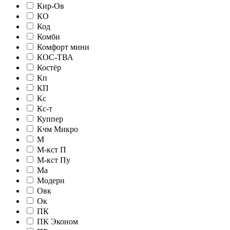
Кир-Ов
КО
Код
Комби
Комфорт мини
КОС-ТВА
Костёр
Кп
КП
Кс
Кс-т
Куппер
Кчм Микро
М
М-кст П
М-кст Пу
Ма
Модерн
Овк
Ок
ПК
ПК Эконом