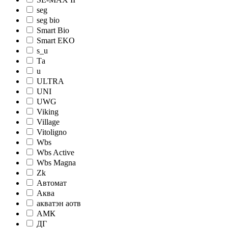
seg
seg bio
Smart Bio
Smart EKO
s_u
Tа
u
ULTRA
UNI
UWG
Viking
Village
Vitoligno
Wbs
Wbs Active
Wbs Magna
Zk
Автомат
Аква
акватэн аотв
АМК
ДГ