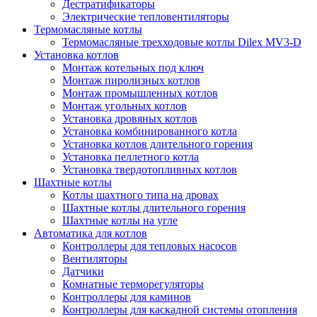
Дестратификаторы
Электрические тепловентиляторы
Термомасляные котлы
Термомасляные трехходовые котлы Dilex MV3-D
Установка котлов
Монтаж котельных под ключ
Монтаж пиролизных котлов
Монтаж промышленных котлов
Монтаж угольных котлов
Установка дровяных котлов
Установка комбинированного котла
Установка котлов длительного горения
Установка пеллетного котла
Установка твердотопливных котлов
Шахтные котлы
Котлы шахтного типа на дровах
Шахтные котлы длительного горения
Шахтные котлы на угле
Автоматика для котлов
Контроллеры для тепловых насосов
Вентиляторы
Датчики
Комнатные терморегуляторы
Контроллеры для каминов
Контроллеры для каскадной системы отопления