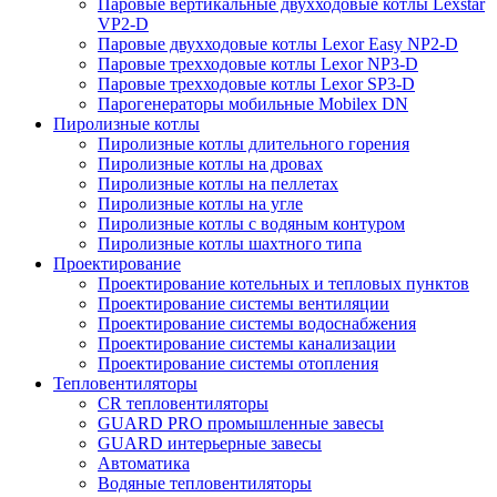
Паровые вертикальные двухходовые котлы Lexstar
VP2-D
Паровые двухходовые котлы Lexor Easy NP2-D
Паровые трехходовые котлы Lexor NP3-D
Паровые трехходовые котлы Lexor SP3-D
Парогенераторы мобильные Mobilex DN
Пиролизные котлы
Пиролизные котлы длительного горения
Пиролизные котлы на дровах
Пиролизные котлы на пеллетах
Пиролизные котлы на угле
Пиролизные котлы с водяным контуром
Пиролизные котлы шахтного типа
Проектирование
Проектирование котельных и тепловых пунктов
Проектирование системы вентиляции
Проектирование системы водоснабжения
Проектирование системы канализации
Проектирование системы отопления
Тепловентиляторы
CR тепловентиляторы
GUARD PRO промышленные завесы
GUARD интерьерные завесы
Автоматика
Водяные тепловентиляторы