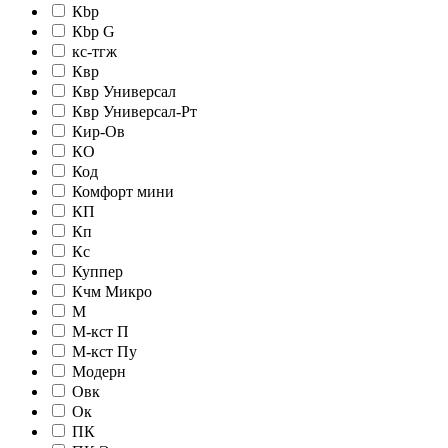
Кbр
Кbр G
кc-тгж
Квр
Квр Универсал
Квр Универсал-Рт
Кир-Ов
КО
Код
Комфорт мини
КП
Кп
Кс
Куппер
Кчм Микро
М
М-кст П
М-кст Пу
Модерн
Овк
Ок
ПК