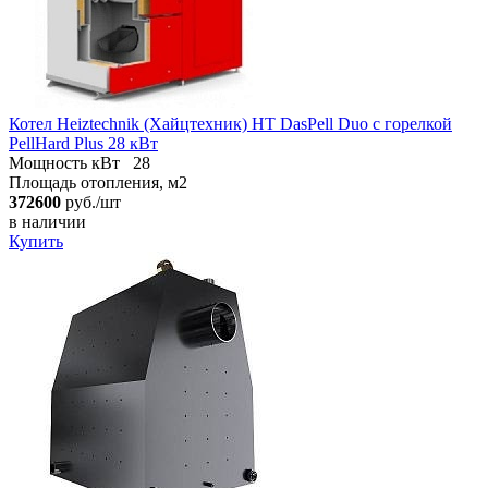
Котел Heiztechnik (Хайцтехник) HT DasPell Duo с горелкой
PellHard Plus 28 кВт
Мощность кВт
28
Площадь отопления, м2
372600
руб./шт
в наличии
Купить