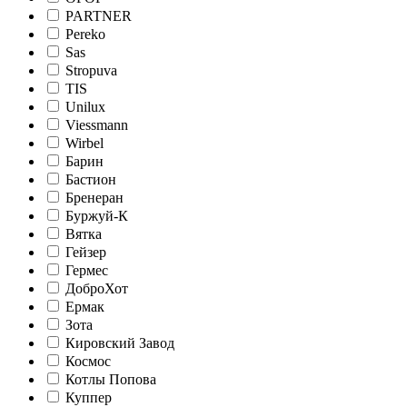
PARTNER
Pereko
Sas
Stropuva
TIS
Unilux
Viessmann
Wirbel
Барин
Бастион
Бренеран
Буржуй-К
Вятка
Гейзер
Гермес
ДоброХот
Ермак
Зота
Кировский Завод
Космос
Котлы Попова
Куппер