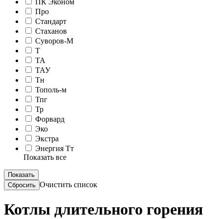
ПК Эконом
Про
Стандарт
Стаханов
Суворов-М
Т
ТА
ТАУ
Тн
Тополь-м
Тпг
Тр
Форвард
Эко
Экстра
Энергия Тт
Показать все
Очистить список
Котлы длительного горения