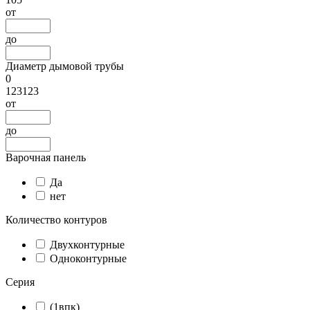
от
до
Диаметр дымовой трубы
0
123123
от
до
Варочная панель
Да
нет
Количество контуров
Двухконтурные
Одноконтурные
Серия
(1впк)