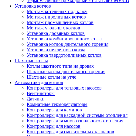
Термомасляные трехходовые котлы Dilex MV3-D
Установка котлов
Монтаж котельных под ключ
Монтаж пиролизных котлов
Монтаж промышленных котлов
Монтаж угольных котлов
Установка дровяных котлов
Установка комбинированного котла
Установка котлов длительного горения
Установка пеллетного котла
Установка твердотопливных котлов
Шахтные котлы
Котлы шахтного типа на дровах
Шахтные котлы длительного горения
Шахтные котлы на угле
Автоматика для котлов
Контроллеры для тепловых насосов
Вентиляторы
Датчики
Комнатные терморегуляторы
Контроллеры для каминов
Контроллеры для каскадной системы отопления
Контроллеры для многозонального отопления
Контроллеры для насосов
Контроллеры для смесительных клапанов