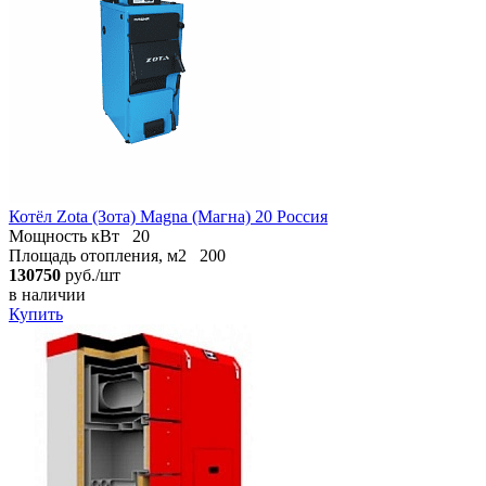
Котёл Zota (Зота) Magna (Магна) 20 Россия
Мощность кВт
20
Площадь отопления, м2
200
130750
руб./шт
в наличии
Купить