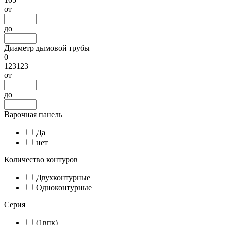
от
до
Диаметр дымовой трубы
0
123123
от
до
Варочная панель
Да
нет
Количество контуров
Двухконтурные
Одноконтурные
Серия
(1впк)