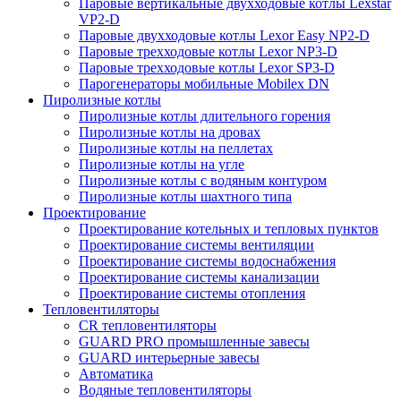
Паровые вертикальные двухходовые котлы Lexstar
VP2-D
Паровые двухходовые котлы Lexor Easy NP2-D
Паровые трехходовые котлы Lexor NP3-D
Паровые трехходовые котлы Lexor SP3-D
Парогенераторы мобильные Mobilex DN
Пиролизные котлы
Пиролизные котлы длительного горения
Пиролизные котлы на дровах
Пиролизные котлы на пеллетах
Пиролизные котлы на угле
Пиролизные котлы с водяным контуром
Пиролизные котлы шахтного типа
Проектирование
Проектирование котельных и тепловых пунктов
Проектирование системы вентиляции
Проектирование системы водоснабжения
Проектирование системы канализации
Проектирование системы отопления
Тепловентиляторы
CR тепловентиляторы
GUARD PRO промышленные завесы
GUARD интерьерные завесы
Автоматика
Водяные тепловентиляторы