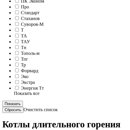
ПК Эконом
Про
Стандарт
Стаханов
Суворов-М
Т
ТА
ТАУ
Тн
Тополь-м
Тпг
Тр
Форвард
Эко
Экстра
Энергия Тт
Показать все
Очистить список
Котлы длительного горения