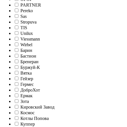
PARTNER
Pereko
Sas
Stropuva
TIS
Unilux
Viessmann
Wirbel
Барин
Бастион
Бренеран
Буржуй-К
Вятка
Гейзер
Гермес
ДоброХот
Ермак
Зота
Кировский Завод
Космос
Котлы Попова
Куппер