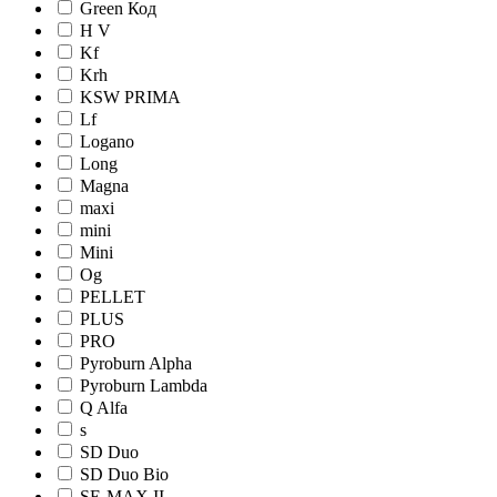
Green Код
H V
Kf
Krh
KSW PRIMA
Lf
Logano
Long
Magna
maxi
mini
Mini
Og
PELLET
PLUS
PRO
Pyroburn Alpha
Pyroburn Lambda
Q Alfa
s
SD Duo
SD Duo Bio
SE-MAX II