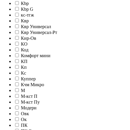
Кbр
Кbр G
кc-тгж
Квр
Квр Универсал
Квр Универсал-Рт
Кир-Ов
КО
Код
Комфорт мини
КП
Кп
Кс
Куппер
Кчм Микро
М
М-кст П
М-кст Пу
Модерн
Овк
Ок
ПК