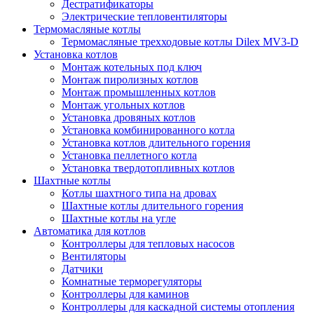
Дестратификаторы
Электрические тепловентиляторы
Термомасляные котлы
Термомасляные трехходовые котлы Dilex MV3-D
Установка котлов
Монтаж котельных под ключ
Монтаж пиролизных котлов
Монтаж промышленных котлов
Монтаж угольных котлов
Установка дровяных котлов
Установка комбинированного котла
Установка котлов длительного горения
Установка пеллетного котла
Установка твердотопливных котлов
Шахтные котлы
Котлы шахтного типа на дровах
Шахтные котлы длительного горения
Шахтные котлы на угле
Автоматика для котлов
Контроллеры для тепловых насосов
Вентиляторы
Датчики
Комнатные терморегуляторы
Контроллеры для каминов
Контроллеры для каскадной системы отопления