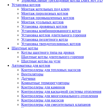
Термомасляные трехходовые котлы Dilex MV3-D
Установка котлов
Монтаж котельных под ключ
Монтаж пиролизных котлов
Монтаж промышленных котлов
Монтаж угольных котлов
Установка дровяных котлов
Установка комбинированного котла
Установка котлов длительного горения
Установка пеллетного котла
Установка твердотопливных котлов
Шахтные котлы
Котлы шахтного типа на дровах
Шахтные котлы длительного горения
Шахтные котлы на угле
Автоматика для котлов
Контроллеры для тепловых насосов
Вентиляторы
Датчики
Комнатные терморегуляторы
Контроллеры для каминов
Контроллеры для каскадной системы отопления
Контроллеры для многозонального отопления
Контроллеры для насосов
Контроллеры для смесительных клапанов