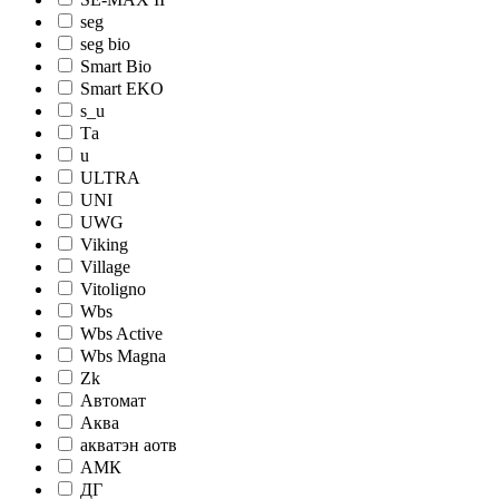
seg
seg bio
Smart Bio
Smart EKO
s_u
Tа
u
ULTRA
UNI
UWG
Viking
Village
Vitoligno
Wbs
Wbs Active
Wbs Magna
Zk
Автомат
Аква
акватэн аотв
АМК
ДГ