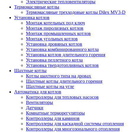
Электрические тепловентиляторы
Термомасляные котлы
Термомасляные трехходовые котлы Dilex MV3-D
Установка котлов
Монтаж котельных под ключ
Монтаж пиролизных котлов
Монтаж промышленных котлов
Монтаж угольных котлов
Установка дровяных котлов
Установка комбинированного котла
Установка котлов длительного горения
Установка пеллетного котла
Установка твердотопливных котлов
Шахтные котлы
Котлы шахтного типа на дровах
Шахтные котлы длительного горения
Шахтные котлы на угле
Автоматика для котлов
Контроллеры для тепловых насосов
Вентиляторы
Датчики
Комнатные терморегуляторы
Контроллеры для каминов
Контроллеры для каскадной системы отопления
Контроллеры для многозонального отопления