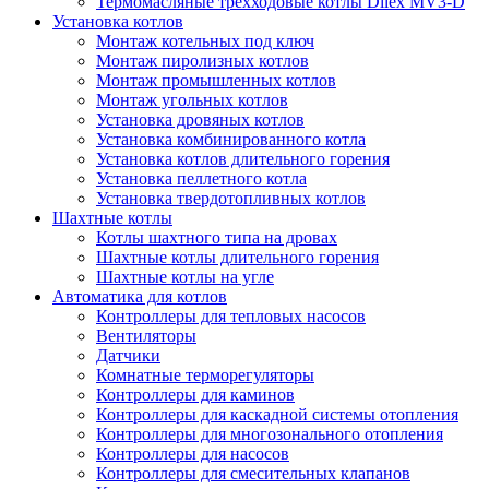
Термомасляные трехходовые котлы Dilex MV3-D
Установка котлов
Монтаж котельных под ключ
Монтаж пиролизных котлов
Монтаж промышленных котлов
Монтаж угольных котлов
Установка дровяных котлов
Установка комбинированного котла
Установка котлов длительного горения
Установка пеллетного котла
Установка твердотопливных котлов
Шахтные котлы
Котлы шахтного типа на дровах
Шахтные котлы длительного горения
Шахтные котлы на угле
Автоматика для котлов
Контроллеры для тепловых насосов
Вентиляторы
Датчики
Комнатные терморегуляторы
Контроллеры для каминов
Контроллеры для каскадной системы отопления
Контроллеры для многозонального отопления
Контроллеры для насосов
Контроллеры для смесительных клапанов