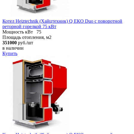
Котел Heiztechnik (Хайцтехник) Q ЕКO Duo с поворотной
реторной горелкой 75 кВт
Мощность кВт
75
Площадь отопления, м2
351000
руб./шт
в наличии
Купить