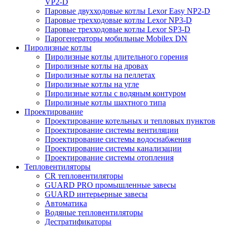
VP2-D
Паровые двухходовые котлы Lexor Easy NP2-D
Паровые трехходовые котлы Lexor NP3-D
Паровые трехходовые котлы Lexor SP3-D
Парогенераторы мобильные Mobilex DN
Пиролизные котлы
Пиролизные котлы длительного горения
Пиролизные котлы на дровах
Пиролизные котлы на пеллетах
Пиролизные котлы на угле
Пиролизные котлы с водяным контуром
Пиролизные котлы шахтного типа
Проектирование
Проектирование котельных и тепловых пунктов
Проектирование системы вентиляции
Проектирование системы водоснабжения
Проектирование системы канализации
Проектирование системы отопления
Тепловентиляторы
CR тепловентиляторы
GUARD PRO промышленные завесы
GUARD интерьерные завесы
Автоматика
Водяные тепловентиляторы
Дестратификаторы