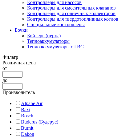
Контроллеры для насосов
Контроллеры для смесительных клапанов
Контроллеры для солнечных коллекторов
Контроллеры для твердотопливных котлов
Специальные контроллеры
Бочки
Бойлеры(нерж.)
Теплоаккумуляторы
Теплоаккумуляторы с ГВС
Фильтр
Розничная цена
от
до
Производитель
Alpane Air
Baxi
Bosch
Buderus (Будерус)
Burnit
Dakon