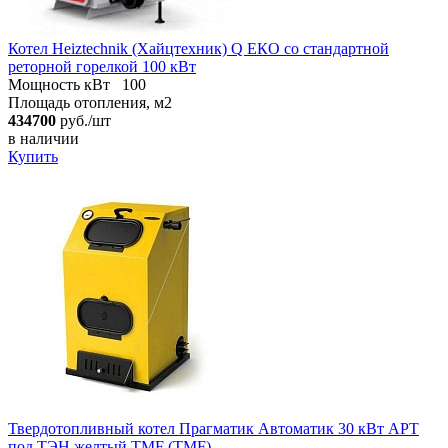
Котел Heiztechnik (Хайцтехник) Q ЕКO со стандартной
реторной горелкой 100 кВт
Мощность кВт
100
Площадь отопления, м2
434700
руб./шт
в наличии
Купить
Твердотопливный котел Прагматик Автоматик 30 кВт АРТ
под ТЭН желтый TMF (TMF)