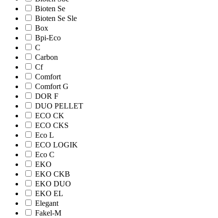
Bioten Se
Bioten Se Sle
Box
Bpi-Eco
C
Carbon
Cf
Comfort
Comfort G
DOR F
DUO PELLET
ECO CK
ECO CKS
Eco L
ECO LOGIK
Eco С
EKO
EKO CKB
EKO DUO
EKO EL
Elegant
Fakel-M