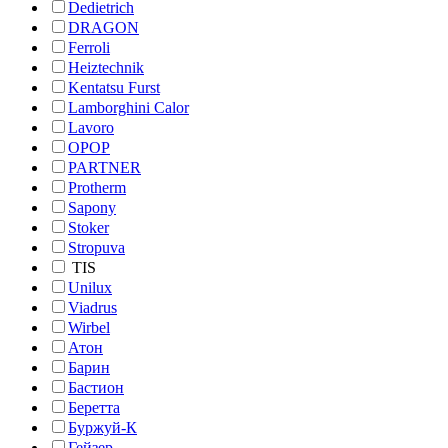
Dedietrich
DRAGON
Ferroli
Heiztechnik
Kentatsu Furst
Lamborghini Calor
Lavoro
OPOP
PARTNER
Protherm
Sapony
Stoker
Stropuva
TIS
Unilux
Viadrus
Wirbel
Атон
Барин
Бастион
Беретта
Буржуй-К
Гейзер