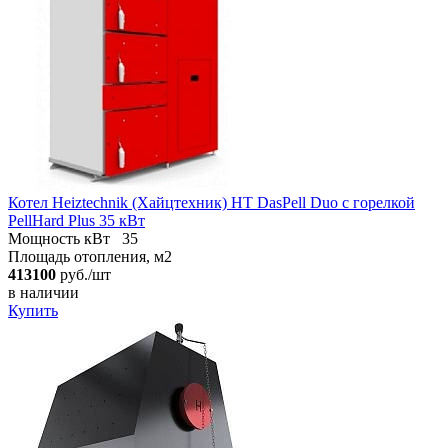
Котел Heiztechnik (Хайцтехник) HT DasPell Duo с горелкой
PellHard Plus 35 кВт
Мощность кВт
35
Площадь отопления, м2
413100
руб./шт
в наличии
Купить