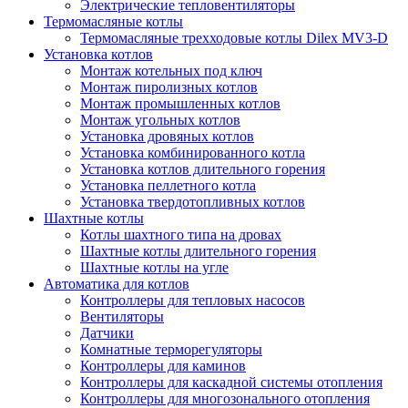
Электрические тепловентиляторы
Термомасляные котлы
Термомасляные трехходовые котлы Dilex MV3-D
Установка котлов
Монтаж котельных под ключ
Монтаж пиролизных котлов
Монтаж промышленных котлов
Монтаж угольных котлов
Установка дровяных котлов
Установка комбинированного котла
Установка котлов длительного горения
Установка пеллетного котла
Установка твердотопливных котлов
Шахтные котлы
Котлы шахтного типа на дровах
Шахтные котлы длительного горения
Шахтные котлы на угле
Автоматика для котлов
Контроллеры для тепловых насосов
Вентиляторы
Датчики
Комнатные терморегуляторы
Контроллеры для каминов
Контроллеры для каскадной системы отопления
Контроллеры для многозонального отопления