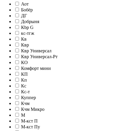
Аот
Бобёр
ДГ
Добрыня
Кbр G
кc-тгж
Кв
Квр
Квр Универсал
Квр Универсал-Рт
КО
Комфорт мини
КП
Кп
Кс
Кс-т
Куппер
Кчм
Кчм Микро
М
М-кст П
М-кст Пу