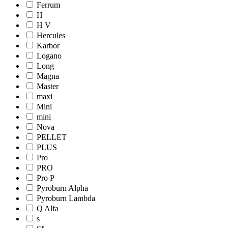
Ferrum
H
H V
Hercules
Karbor
Logano
Long
Magna
Master
maxi
Mini
mini
Nova
PELLET
PLUS
Pro
PRO
Pro Р
Pyroburn Alpha
Pyroburn Lambda
Q Alfa
s