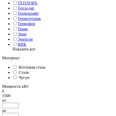
ТЕПЛОВЪ
Теплодар
Термокрафт
Термотехник
Термофор
Траян
Эван
Энергия
ЯИК
Показать все
Материал
Котловая сталь
Сталь
Чугун
Мощность кВт
6
1500
от
до