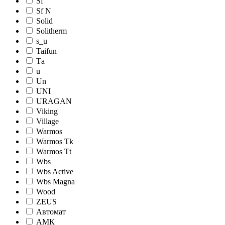
Sf
Sf N
Solid
Solitherm
s_u
Taifun
Tа
u
Un
UNI
URAGAN
Viking
Village
Warmos
Warmos Tk
Warmos Tt
Wbs
Wbs Active
Wbs Magna
Wood
ZEUS
Автомат
АМК