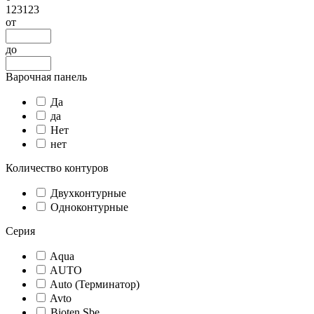
123123
от
до
Варочная панель
Да
да
Нет
нет
Количество контуров
Двухконтурные
Одноконтурные
Серия
Aqua
AUTO
Auto (Терминатор)
Avto
Bioten Sbe