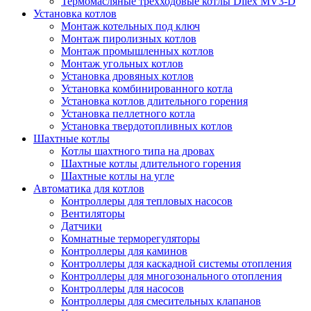
Термомасляные трехходовые котлы Dilex MV3-D
Установка котлов
Монтаж котельных под ключ
Монтаж пиролизных котлов
Монтаж промышленных котлов
Монтаж угольных котлов
Установка дровяных котлов
Установка комбинированного котла
Установка котлов длительного горения
Установка пеллетного котла
Установка твердотопливных котлов
Шахтные котлы
Котлы шахтного типа на дровах
Шахтные котлы длительного горения
Шахтные котлы на угле
Автоматика для котлов
Контроллеры для тепловых насосов
Вентиляторы
Датчики
Комнатные терморегуляторы
Контроллеры для каминов
Контроллеры для каскадной системы отопления
Контроллеры для многозонального отопления
Контроллеры для насосов
Контроллеры для смесительных клапанов