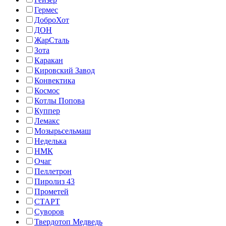
Гермес
ДоброХот
ДОН
ЖарСталь
Зота
Каракан
Кировский Завод
Конвектика
Космос
Котлы Попова
Куппер
Лемакс
Мозырьсельмаш
Неделька
НМК
Очаг
Пеллетрон
Пиролиз 43
Прометей
СТАРТ
Суворов
Твердотоп Медведь