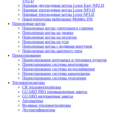
VP2-D
Паровые двухходовые котлы Lexor Easy NP2-D
Паровые трехходовые котлы Lexor NP3-D
Паровые трехходовые котлы Lexor SP3-D
Парогенераторы мобильные Mobilex DN
Пиролизные котлы
Пиролизные котлы длительного горения
Пиролизные котлы на дровах
Пиролизные котлы на пеллетах
Пиролизные котлы на угле
Пиролизные котлы с водяным контуром
Пиролизные котлы шахтного типа
Проектирование
Проектирование котельных и тепловых пунктов
Проектирование системы вентиляции
Проектирование системы водоснабжения
Проектирование системы канализации
Проектирование системы отопления
Тепловентиляторы
CR тепловентиляторы
GUARD PRO промышленные завесы
GUARD интерьерные завесы
Автоматика
Водяные тепловентиляторы
Дестратификаторы