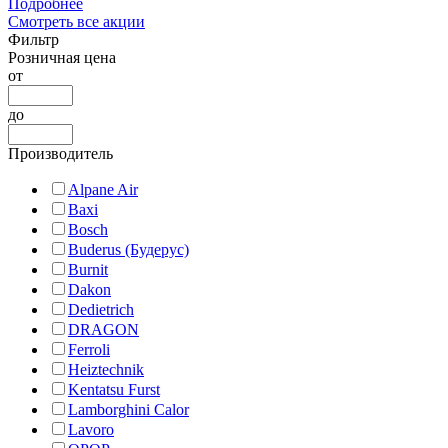
Подробнее
Смотреть все акции
Фильтр
Розничная цена
от
до
Производитель
Alpane Air
Baxi
Bosch
Buderus (Будерус)
Burnit
Dakon
Dedietrich
DRAGON
Ferroli
Heiztechnik
Kentatsu Furst
Lamborghini Calor
Lavoro