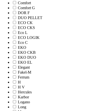
Comfort
Comfort G
DOR F
DUO PELLET
ECO CK
ECO CKS
Eco L
ECO LOGIK
Eco С
EKO
EKO CKB
EKO DUO
EKO EL
Elegant
Fakel-M
Ferrum
H
H V
Hercules
Karbor
Logano
Long