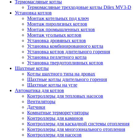
Термомасляные котлы
Термомасляные трехходовые котлы Dilex MV3-D
Установка котлов
Монтаж котельных под ключ
Монтаж пиролизных котлов
Монтаж промышленных котлов
Монтаж угольных котлов
Установка дровяных котлов
Установка комбинированного котла
Установка котлов длительного горения
Установка пеллетного котла
Установка твердотопливных котлов
Шахтные котлы
Котлы шахтного типа на дровах
Шахтные котлы длительного горения
Шахтные котлы на угле
Автоматика для котлов
Контроллеры для тепловых насосов
Вентиляторы
Датчики
Комнатные терморегуляторы
Контроллеры для каминов
Контроллеры для каскадной системы отопления
Контроллеры для многозонального отопления
Контроллеры для насосов