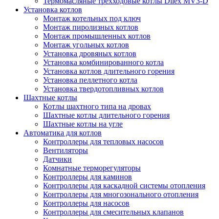
Термомасляные трехходовые котлы Dilex MV3-D
Установка котлов
Монтаж котельных под ключ
Монтаж пиролизных котлов
Монтаж промышленных котлов
Монтаж угольных котлов
Установка дровяных котлов
Установка комбинированного котла
Установка котлов длительного горения
Установка пеллетного котла
Установка твердотопливных котлов
Шахтные котлы
Котлы шахтного типа на дровах
Шахтные котлы длительного горения
Шахтные котлы на угле
Автоматика для котлов
Контроллеры для тепловых насосов
Вентиляторы
Датчики
Комнатные терморегуляторы
Контроллеры для каминов
Контроллеры для каскадной системы отопления
Контроллеры для многозонального отопления
Контроллеры для насосов
Контроллеры для смесительных клапанов