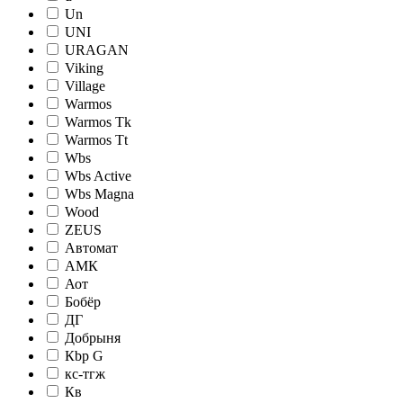
Un
UNI
URAGAN
Viking
Village
Warmos
Warmos Tk
Warmos Tt
Wbs
Wbs Active
Wbs Magna
Wood
ZEUS
Автомат
АМК
Аот
Бобёр
ДГ
Добрыня
Кbр G
кc-тгж
Кв