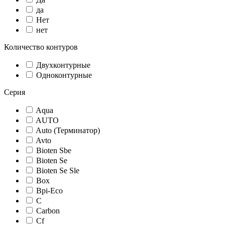
да
Нет
нет
Количество контуров
Двухконтурные
Одноконтурные
Серия
Aqua
AUTO
Auto (Терминатор)
Avto
Bioten Sbe
Bioten Se
Bioten Se Sle
Box
Bpi-Eco
C
Carbon
Cf