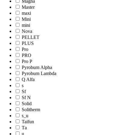
Magna
Master
maxi
Mini
mini
Nova
PELLET
PLUS
Pro
PRO
Pro Р
Pyroburn Alpha
Pyroburn Lambda
Q Alfa
s
Sf
Sf N
Solid
Solitherm
s_u
Taifun
Tа
u