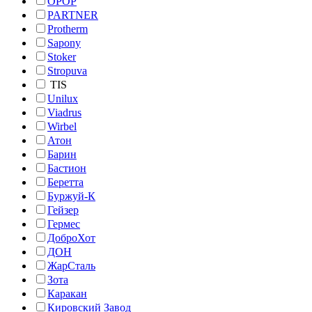
OPOP
PARTNER
Protherm
Sapony
Stoker
Stropuva
TIS
Unilux
Viadrus
Wirbel
Атон
Барин
Бастион
Беретта
Буржуй-К
Гейзер
Гермес
ДоброХот
ДОН
ЖарСталь
Зота
Каракан
Кировский Завод