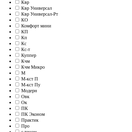
Квр
Квр Универсал
Квр Универсал-Рт
КО
Комфорт мини
КП
Кп
Кс
Кс-т
Куппер
Кчм
Кчм Микро
М
М-кст П
М-кст Пу
Модерн
Овк
Ок
ПК
ПК Эконом
Практик
Про
с теном