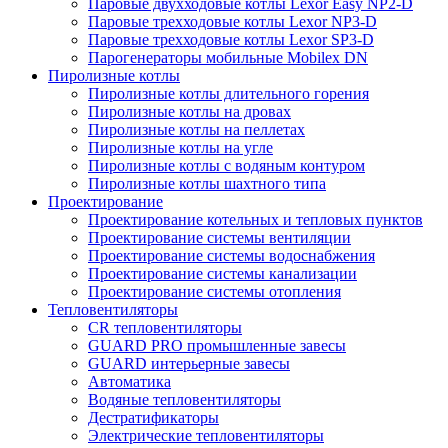
Паровые двухходовые котлы Lexor Easy NP2-D
Паровые трехходовые котлы Lexor NP3-D
Паровые трехходовые котлы Lexor SP3-D
Парогенераторы мобильные Mobilex DN
Пиролизные котлы
Пиролизные котлы длительного горения
Пиролизные котлы на дровах
Пиролизные котлы на пеллетах
Пиролизные котлы на угле
Пиролизные котлы с водяным контуром
Пиролизные котлы шахтного типа
Проектирование
Проектирование котельных и тепловых пунктов
Проектирование системы вентиляции
Проектирование системы водоснабжения
Проектирование системы канализации
Проектирование системы отопления
Тепловентиляторы
CR тепловентиляторы
GUARD PRO промышленные завесы
GUARD интерьерные завесы
Автоматика
Водяные тепловентиляторы
Дестратификаторы
Электрические тепловентиляторы