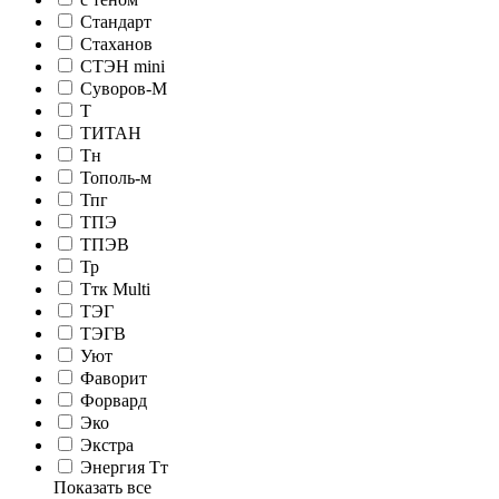
Стандарт
Стаханов
СТЭН mini
Суворов-М
Т
ТИТАН
Тн
Тополь-м
Тпг
ТПЭ
ТПЭВ
Тр
Ттк Multi
ТЭГ
ТЭГВ
Уют
Фаворит
Форвард
Эко
Экстра
Энергия Тт
Показать все