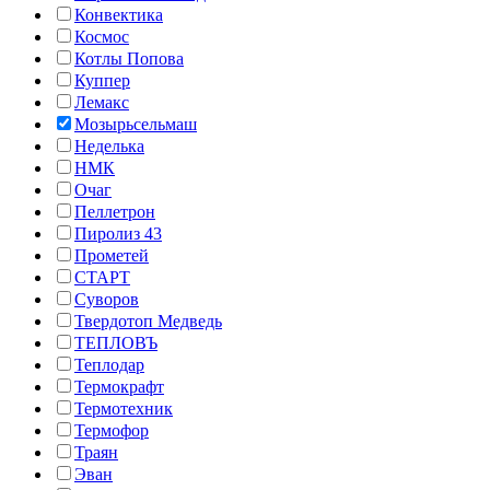
Конвектика
Космос
Котлы Попова
Куппер
Лемакс
Мозырьсельмаш
Неделька
НМК
Очаг
Пеллетрон
Пиролиз 43
Прометей
СТАРТ
Суворов
Твердотоп Медведь
ТЕПЛОВЪ
Теплодар
Термокрафт
Термотехник
Термофор
Траян
Эван