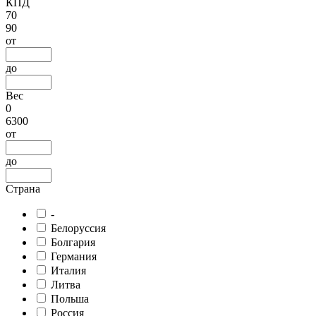
КПД
70
90
от
до
Вес
0
6300
от
до
Страна
-
Белоруссия
Болгария
Германия
Италия
Литва
Польша
Россия