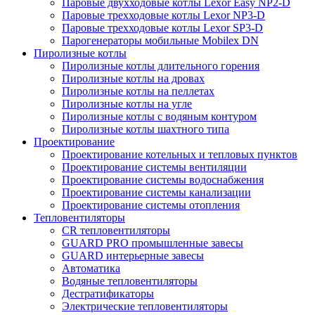
Паровые двухходовые котлы Lexor Easy NP2-D
Паровые трехходовые котлы Lexor NP3-D
Паровые трехходовые котлы Lexor SP3-D
Парогенераторы мобильные Mobilex DN
Пиролизные котлы
Пиролизные котлы длительного горения
Пиролизные котлы на дровах
Пиролизные котлы на пеллетах
Пиролизные котлы на угле
Пиролизные котлы с водяным контуром
Пиролизные котлы шахтного типа
Проектирование
Проектирование котельных и тепловых пунктов
Проектирование системы вентиляции
Проектирование системы водоснабжения
Проектирование системы канализации
Проектирование системы отопления
Тепловентиляторы
CR тепловентиляторы
GUARD PRO промышленные завесы
GUARD интерьерные завесы
Автоматика
Водяные тепловентиляторы
Дестратификаторы
Электрические тепловентиляторы