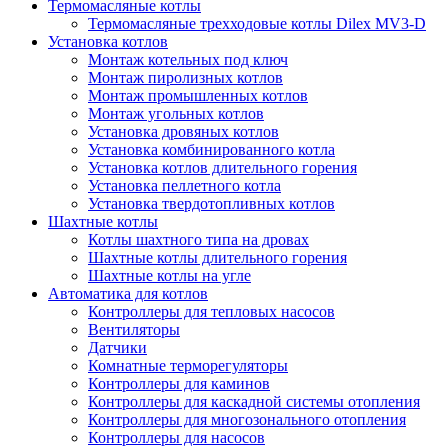
Термомасляные котлы
Термомасляные трехходовые котлы Dilex MV3-D
Установка котлов
Монтаж котельных под ключ
Монтаж пиролизных котлов
Монтаж промышленных котлов
Монтаж угольных котлов
Установка дровяных котлов
Установка комбинированного котла
Установка котлов длительного горения
Установка пеллетного котла
Установка твердотопливных котлов
Шахтные котлы
Котлы шахтного типа на дровах
Шахтные котлы длительного горения
Шахтные котлы на угле
Автоматика для котлов
Контроллеры для тепловых насосов
Вентиляторы
Датчики
Комнатные терморегуляторы
Контроллеры для каминов
Контроллеры для каскадной системы отопления
Контроллеры для многозонального отопления
Контроллеры для насосов