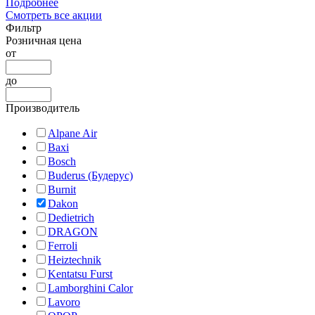
Подробнее
Смотреть все акции
Фильтр
Розничная цена
от
до
Производитель
Alpane Air
Baxi
Bosch
Buderus (Будерус)
Burnit
Dakon
Dedietrich
DRAGON
Ferroli
Heiztechnik
Kentatsu Furst
Lamborghini Calor
Lavoro