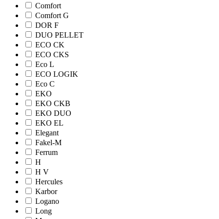
Comfort
Comfort G
DOR F
DUO PELLET
ECO CK
ECO CKS
Eco L
ECO LOGIK
Eco С
EKO
EKO CKB
EKO DUO
EKO EL
Elegant
Fakel-M
Ferrum
H
H V
Hercules
Karbor
Logano
Long