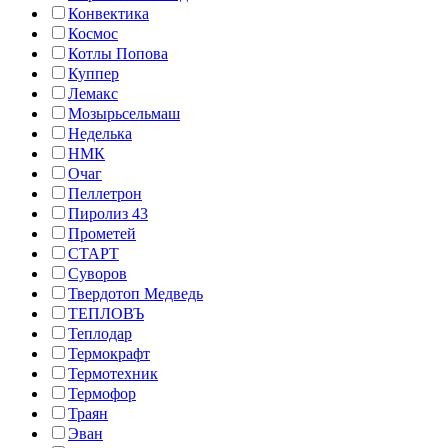
Конвектика
Космос
Котлы Попова
Куппер
Лемакс
Мозырьсельмаш
Неделька
НМК
Очаг
Пеллетрон
Пиролиз 43
Прометей
СТАРТ
Суворов
Твердотоп Медведь
ТЕПЛОВЪ
Теплодар
Термокрафт
Термотехник
Термофор
Траян
Эван