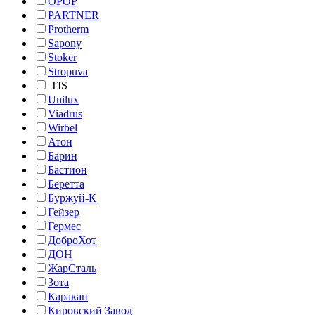
OPOP
PARTNER
Protherm
Sapony
Stoker
Stropuva
TIS
Unilux
Viadrus
Wirbel
Атон
Барин
Бастион
Беретта
Буржуй-К
Гейзер
Гермес
ДоброХот
ДОН
ЖарСталь
Зота
Каракан
Кировский Завод