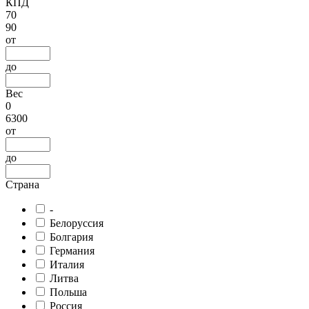
КПД
70
90
от
до
Вес
0
6300
от
до
Страна
-
Белоруссия
Болгария
Германия
Италия
Литва
Польша
Россия