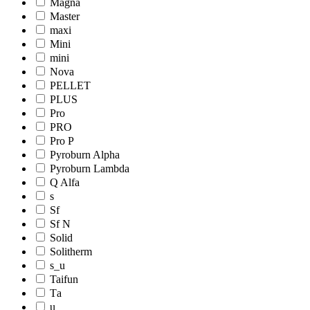
Magna
Master
maxi
Mini
mini
Nova
PELLET
PLUS
Pro
PRO
Pro Р
Pyroburn Alpha
Pyroburn Lambda
Q Alfa
s
Sf
Sf N
Solid
Solitherm
s_u
Taifun
Tа
u