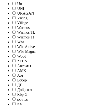
Un
UNI
URAGAN
Viking
Village
Warmos
Warmos Tk
Warmos Tt
Wbs
Wbs Active
Wbs Magna
Wood
ZEUS
Автомат
АМК
Аот
Бобёр
ДГ
Добрыня
Кbр G
кc-тгж
Кв