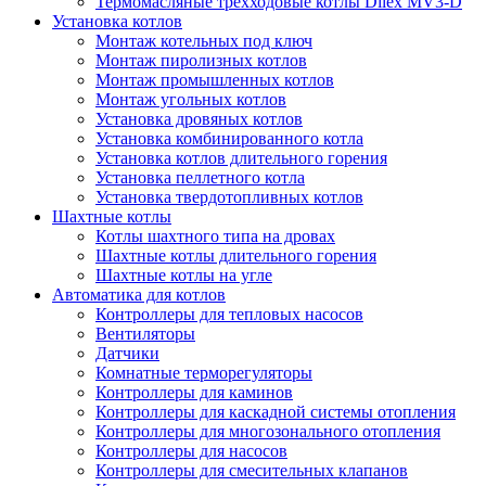
Термомасляные трехходовые котлы Dilex MV3-D
Установка котлов
Монтаж котельных под ключ
Монтаж пиролизных котлов
Монтаж промышленных котлов
Монтаж угольных котлов
Установка дровяных котлов
Установка комбинированного котла
Установка котлов длительного горения
Установка пеллетного котла
Установка твердотопливных котлов
Шахтные котлы
Котлы шахтного типа на дровах
Шахтные котлы длительного горения
Шахтные котлы на угле
Автоматика для котлов
Контроллеры для тепловых насосов
Вентиляторы
Датчики
Комнатные терморегуляторы
Контроллеры для каминов
Контроллеры для каскадной системы отопления
Контроллеры для многозонального отопления
Контроллеры для насосов
Контроллеры для смесительных клапанов