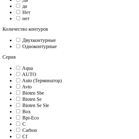
да
Нет
нет
Количество контуров
Двухконтурные
Одноконтурные
Серия
Aqua
AUTO
Auto (Терминатор)
Avto
Bioten Sbe
Bioten Se
Bioten Se Sle
Box
Bpi-Eco
C
Carbon
Cf