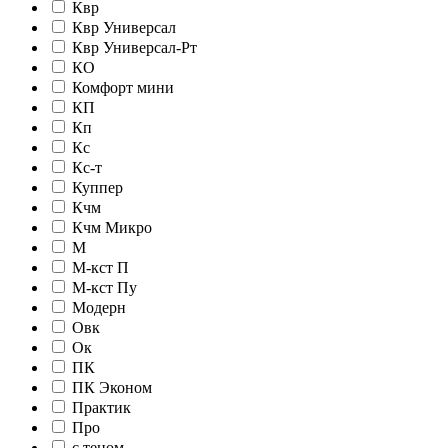
Квр
Квр Универсал
Квр Универсал-Рт
КО
Комфорт мини
КП
Кп
Кс
Кс-т
Куппер
Кчм
Кчм Микро
М
М-кст П
М-кст Пу
Модерн
Овк
Ок
ПК
ПК Эконом
Практик
Про
с теном