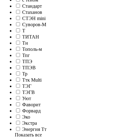
Стандарт
Стаханов
СТЭН mini
Суворов-М
Т
ТИТАН
Тн
Тополь-м
Тпг
ТПЭ
ТПЭВ
Тр
Ттк Multi
ТЭГ
ТЭГВ
Уют
Фаворит
Форвард
Эко
Экстра
Энергия Тт
Показать все