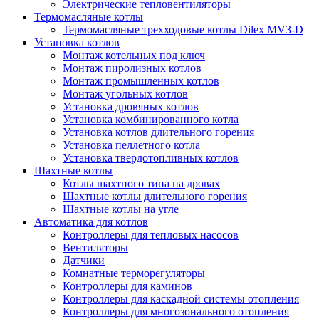
Электрические тепловентиляторы
Термомасляные котлы
Термомасляные трехходовые котлы Dilex MV3-D
Установка котлов
Монтаж котельных под ключ
Монтаж пиролизных котлов
Монтаж промышленных котлов
Монтаж угольных котлов
Установка дровяных котлов
Установка комбинированного котла
Установка котлов длительного горения
Установка пеллетного котла
Установка твердотопливных котлов
Шахтные котлы
Котлы шахтного типа на дровах
Шахтные котлы длительного горения
Шахтные котлы на угле
Автоматика для котлов
Контроллеры для тепловых насосов
Вентиляторы
Датчики
Комнатные терморегуляторы
Контроллеры для каминов
Контроллеры для каскадной системы отопления
Контроллеры для многозонального отопления