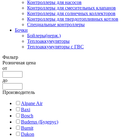
Контроллеры для насосов
Контроллеры для смесительных клапанов
Контроллеры для солнечных коллекторов
Контроллеры для твердотопливных котлов
Специальные контроллеры
Бочки
Бойлеры(нерж.)
Теплоаккумуляторы
Теплоаккумуляторы с ГВС
Фильтр
Розничная цена
от
до
Производитель
Alpane Air
Baxi
Bosch
Buderus (Будерус)
Burnit
Dakon