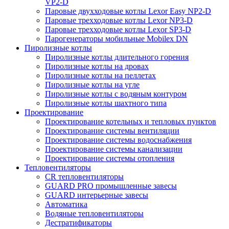
VP2-D
Паровые двухходовые котлы Lexor Easy NP2-D
Паровые трехходовые котлы Lexor NP3-D
Паровые трехходовые котлы Lexor SP3-D
Парогенераторы мобильные Mobilex DN
Пиролизные котлы
Пиролизные котлы длительного горения
Пиролизные котлы на дровах
Пиролизные котлы на пеллетах
Пиролизные котлы на угле
Пиролизные котлы с водяным контуром
Пиролизные котлы шахтного типа
Проектирование
Проектирование котельных и тепловых пунктов
Проектирование системы вентиляции
Проектирование системы водоснабжения
Проектирование системы канализации
Проектирование системы отопления
Тепловентиляторы
CR тепловентиляторы
GUARD PRO промышленные завесы
GUARD интерьерные завесы
Автоматика
Водяные тепловентиляторы
Дестратификаторы