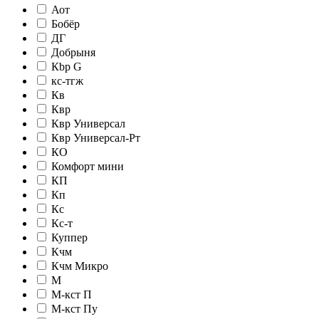
Аот
Бобёр
ДГ
Добрыня
Кbр G
кc-тгж
Кв
Квр
Квр Универсал
Квр Универсал-Рт
КО
Комфорт мини
КП
Кп
Кс
Кс-т
Куппер
Кчм
Кчм Микро
М
М-кст П
М-кст Пу