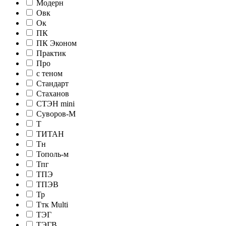
Модерн
Овк
Ок
ПК
ПК Эконом
Практик
Про
с теном
Стандарт
Стаханов
СТЭН mini
Суворов-М
Т
ТИТАН
Тн
Тополь-м
Тпг
ТПЭ
ТПЭВ
Тр
Ттк Multi
ТЭГ
ТЭГВ