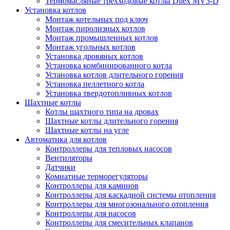
Термомасляные трехходовые котлы Dilex MV3-D
Установка котлов
Монтаж котельных под ключ
Монтаж пиролизных котлов
Монтаж промышленных котлов
Монтаж угольных котлов
Установка дровяных котлов
Установка комбинированного котла
Установка котлов длительного горения
Установка пеллетного котла
Установка твердотопливных котлов
Шахтные котлы
Котлы шахтного типа на дровах
Шахтные котлы длительного горения
Шахтные котлы на угле
Автоматика для котлов
Контроллеры для тепловых насосов
Вентиляторы
Датчики
Комнатные терморегуляторы
Контроллеры для каминов
Контроллеры для каскадной системы отопления
Контроллеры для многозонального отопления
Контроллеры для насосов
Контроллеры для смесительных клапанов