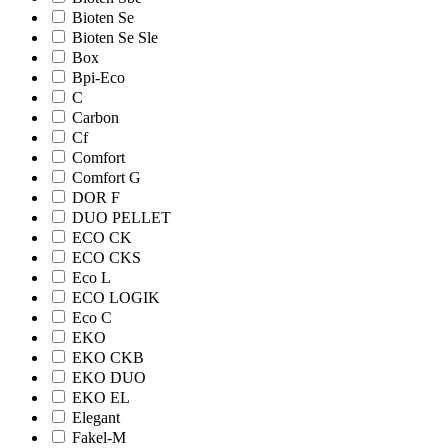
Bioten Se
Bioten Se Sle
Box
Bpi-Eco
C
Carbon
Cf
Comfort
Comfort G
DOR F
DUO PELLET
ECO CK
ECO CKS
Eco L
ECO LOGIK
Eco С
EKO
EKO CKB
EKO DUO
EKO EL
Elegant
Fakel-M