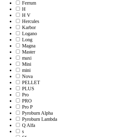
Ferrum
H
H V
Hercules
Karbor
Logano
Long
Magna
Master
maxi
Mini
mini
Nova
PELLET
PLUS
Pro
PRO
Pro Р
Pyroburn Alpha
Pyroburn Lambda
Q Alfa
s