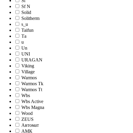
Sf
Sf N
Solid
Solitherm
s_u
Taifun
Tа
u
Un
UNI
URAGAN
Viking
Village
Warmos
Warmos Tk
Warmos Tt
Wbs
Wbs Active
Wbs Magna
Wood
ZEUS
Автомат
АМК