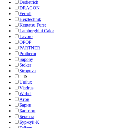
Dedietrich
DRAGON
Ferroli
Heiztechnik
Kentatsu Furst
Lamborghini Calor
Lavoro
OPOP
PARTNER
Protherm
Sapony
Stoker
Stropuva
TIS
Unilux
Viadrus
Wirbel
Атон
Барин
Бастион
Беретта
Буржуй-К
Гейзер