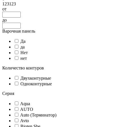
123123
от
до
Варочная панель
Да
да
Нет
нет
Количество контуров
Двухконтурные
Одноконтурные
Серия
Aqua
AUTO
Auto (Терминатор)
Avto
Bioten Sbe