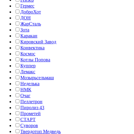
Гермес
ДоброХот
ДОН
ЖарСталь
Зота
Каракан
Кировский Завод
Конвектика
Космос
Котлы Попова
Куппер
Лемакс
Мозырьсельмаш
Неделька
НМК
Очаг
Пеллетрон
Пиролиз 43
Прометей
СТАРТ
Суворов
Твердотоп Медведь