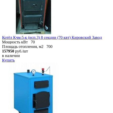
Котёл Кчм-5-к (исп.3) 8 секции (70 квт) Кировский Завод
Мощность кВт
70
Площадь отопления, м2
700
157950
руб./шт
в наличии
Купить