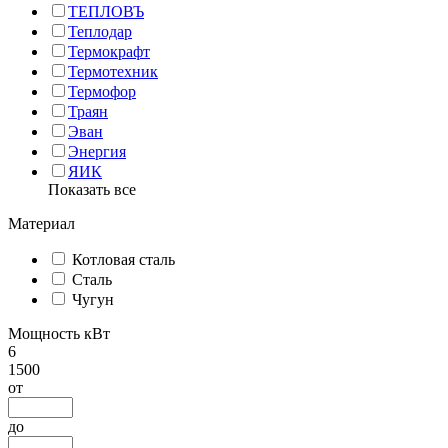
ТЕПЛОВЪ
Теплодар
Термокрафт
Термотехник
Термофор
Траян
Эван
Энергия
ЯИК
Показать все
Материал
Котловая сталь
Сталь
Чугун
Мощность кВт
6
1500
от
до