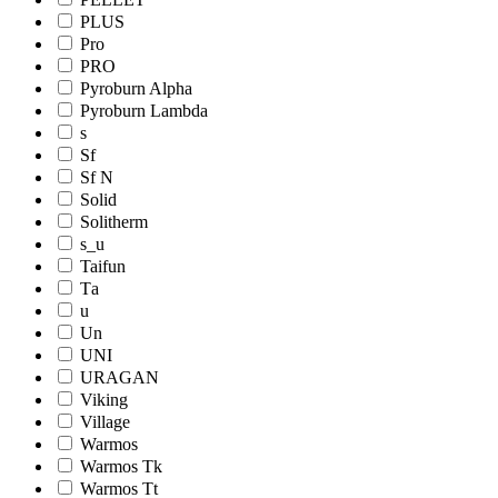
PLUS
Pro
PRO
Pyroburn Alpha
Pyroburn Lambda
s
Sf
Sf N
Solid
Solitherm
s_u
Taifun
Tа
u
Un
UNI
URAGAN
Viking
Village
Warmos
Warmos Tk
Warmos Tt