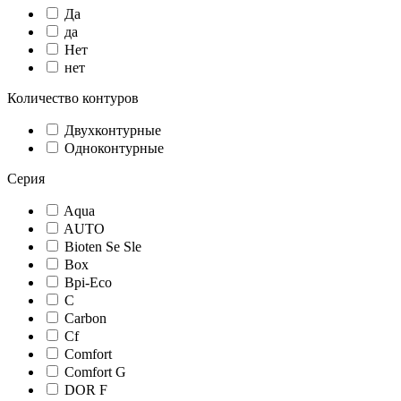
Да
да
Нет
нет
Количество контуров
Двухконтурные
Одноконтурные
Серия
Aqua
AUTO
Bioten Se Sle
Box
Bpi-Eco
C
Carbon
Cf
Comfort
Comfort G
DOR F