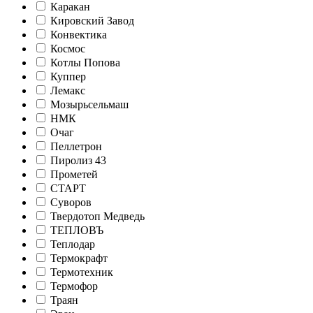
Каракан
Кировский Завод
Конвектика
Космос
Котлы Попова
Куппер
Лемакс
Мозырьсельмаш
НМК
Очаг
Пеллетрон
Пиролиз 43
Прометей
СТАРТ
Суворов
Твердотоп Медведь
ТЕПЛОВЪ
Теплодар
Термокрафт
Термотехник
Термофор
Траян