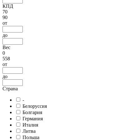
КПД
70
90
от
до
Вес
0
558
от
до
Страна
-
Белоруссия
Болгария
Германия
Италия
Литва
Польша