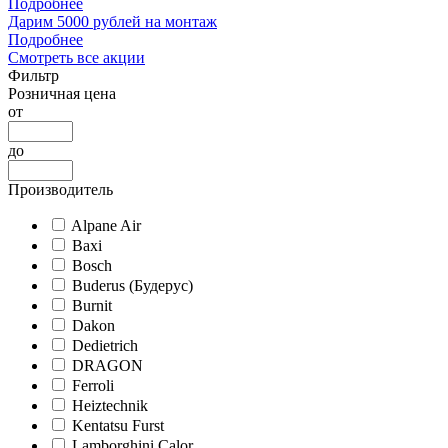
Подробнее
Дарим 5000 рублей на монтаж
Подробнее
Смотреть все акции
Фильтр
Розничная цена
от
до
Производитель
Alpane Air
Baxi
Bosch
Buderus (Будерус)
Burnit
Dakon
Dedietrich
DRAGON
Ferroli
Heiztechnik
Kentatsu Furst
Lamborghini Calor