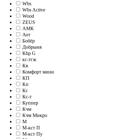
Wbs
Wbs Active
Wood
ZEUS
АМК
Аот
Бобёр
Добрыня
Кbр G
кc-тгж
Кв
Комфорт мини
КП
Кп
Кс
Кс-т
Куппер
Кчм
Кчм Микро
М
М-кст П
М-кст Пу