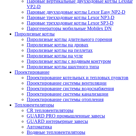
Паровые вертикальные двухходовые котлы Lexstar
VP2-D
Паровые двухходовые котлы Lexor Easy NP2-D
Паровые трехходовые котлы Lexor NP3-D
Паровые трехходовые котлы Lexor SP3-D
Парогенераторы мобильные Mobilex DN
Пиролизные котлы
Пиролизные котлы длительного горения
Пиролизные котлы на дровах
Пиролизные котлы на пеллетах
Пиролизные котлы на угле
Пиролизные котлы с водяным контуром
Пиролизные котлы шахтного типа
Проектирование
Проектирование котельных и тепловых пунктов
Проектирование системы вентиляции
Проектирование системы водоснабжения
Проектирование системы канализации
Проектирование системы отопления
Тепловентиляторы
CR тепловентиляторы
GUARD PRO промышленные завесы
GUARD интерьерные завесы
Автоматика
Водяные тепловентиляторы