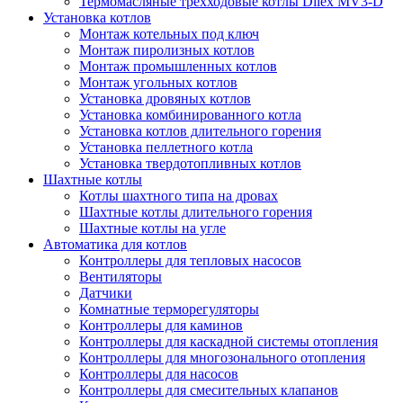
Термомасляные трехходовые котлы Dilex MV3-D
Установка котлов
Монтаж котельных под ключ
Монтаж пиролизных котлов
Монтаж промышленных котлов
Монтаж угольных котлов
Установка дровяных котлов
Установка комбинированного котла
Установка котлов длительного горения
Установка пеллетного котла
Установка твердотопливных котлов
Шахтные котлы
Котлы шахтного типа на дровах
Шахтные котлы длительного горения
Шахтные котлы на угле
Автоматика для котлов
Контроллеры для тепловых насосов
Вентиляторы
Датчики
Комнатные терморегуляторы
Контроллеры для каминов
Контроллеры для каскадной системы отопления
Контроллеры для многозонального отопления
Контроллеры для насосов
Контроллеры для смесительных клапанов