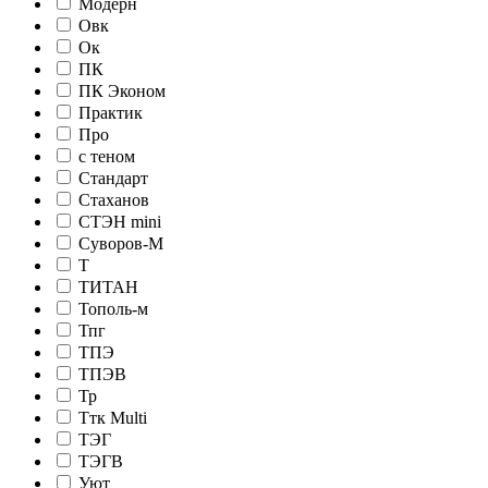
Модерн
Овк
Ок
ПК
ПК Эконом
Практик
Про
с теном
Стандарт
Стаханов
СТЭН mini
Суворов-М
Т
ТИТАН
Тополь-м
Тпг
ТПЭ
ТПЭВ
Тр
Ттк Multi
ТЭГ
ТЭГВ
Уют