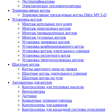
Дестратификаторы
Электрические тепловентиляторы
Термомасляные котлы
Термомасляные трехходовые котлы Dilex MV3-D
Установка котлов
Монтаж котельных под ключ
Монтаж пиролизных котлов
Монтаж промышленных котлов
Монтаж угольных котлов
Установка дровяных котлов
Установка комбинированного котла
Установка котлов длительного горения
Установка пеллетного котла
Установка твердотопливных котлов
Шахтные котлы
Котлы шахтного типа на дровах
Шахтные котлы длительного горения
Шахтные котлы на угле
Автоматика для котлов
Контроллеры для тепловых насосов
Вентиляторы
Датчики
Комнатные терморегуляторы
Контроллеры для каминов
Контроллеры для каскадной системы отопления