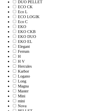
DUO PELLET
ECO CK
Eco L
ECO LOGIK
Eco С
EKO
EKO CKB
EKO DUO
EKO EL
Elegant
Ferrum
H
H V
Hercules
Karbor
Logano
Long
Magna
Master
Mini
mini
Nova
PELLET