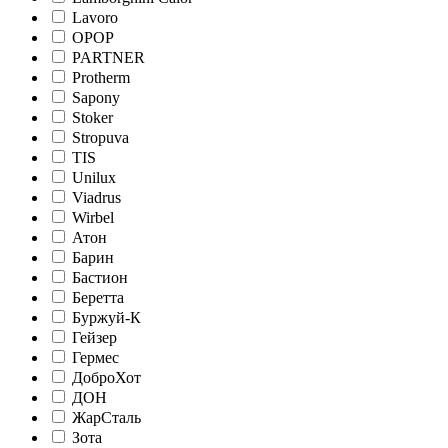
Lavoro
OPOP
PARTNER
Protherm
Sapony
Stoker
Stropuva
TIS
Unilux
Viadrus
Wirbel
Атон
Барин
Бастион
Беретта
Буржуй-К
Гейзер
Гермес
ДоброХот
ДОН
ЖарСталь
Зота