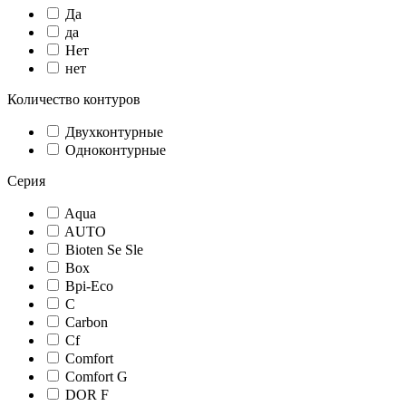
Да
да
Нет
нет
Количество контуров
Двухконтурные
Одноконтурные
Серия
Aqua
AUTO
Bioten Se Sle
Box
Bpi-Eco
C
Carbon
Cf
Comfort
Comfort G
DOR F