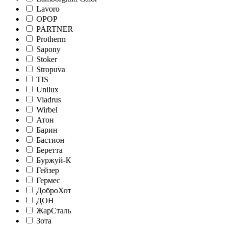
Lavoro
OPOP
PARTNER
Protherm
Sapony
Stoker
Stropuva
TIS
Unilux
Viadrus
Wirbel
Атон
Барин
Бастион
Беретта
Буржуй-К
Гейзер
Гермес
ДоброХот
ДОН
ЖарСталь
Зота