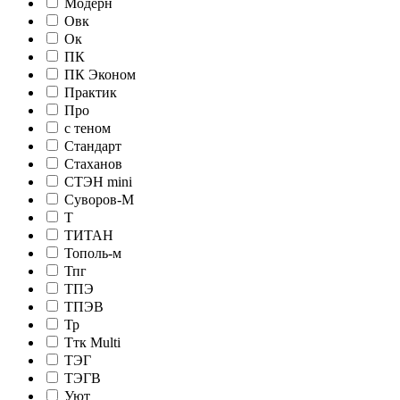
Модерн
Овк
Ок
ПК
ПК Эконом
Практик
Про
с теном
Стандарт
Стаханов
СТЭН mini
Суворов-М
Т
ТИТАН
Тополь-м
Тпг
ТПЭ
ТПЭВ
Тр
Ттк Multi
ТЭГ
ТЭГВ
Уют