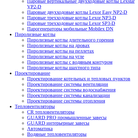
Паровые вертикальные двухходовые котлы Lexstar
VP2-D
Паровые двухходовые котлы Lexor Easy NP2-D
Паровые трехходовые котлы Lexor NP3-D
Паровые трехходовые котлы Lexor SP3-D
Парогенераторы мобильные Mobilex DN
Пиролизные котлы
Пиролизные котлы длительного горения
Пиролизные котлы на дровах
Пиролизные котлы на пеллетах
Пиролизные котлы на угле
Пиролизные котлы с водяным контуром
Пиролизные котлы шахтного типа
Проектирование
Проектирование котельных и тепловых пунктов
Проектирование системы вентиляции
Проектирование системы водоснабжения
Проектирование системы канализации
Проектирование системы отопления
Тепловентиляторы
CR тепловентиляторы
GUARD PRO промышленные завесы
GUARD интерьерные завесы
Автоматика
Водяные тепловентиляторы