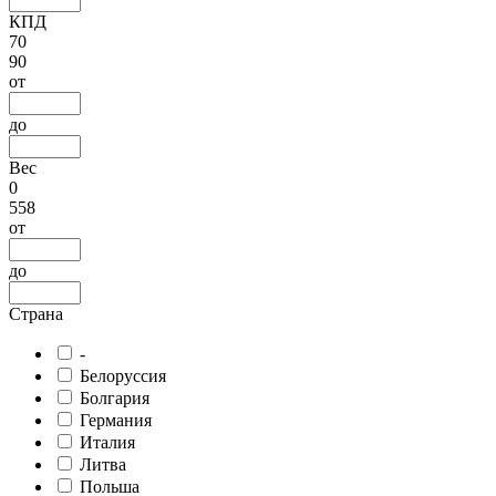
КПД
70
90
от
до
Вес
0
558
от
до
Страна
-
Белоруссия
Болгария
Германия
Италия
Литва
Польша