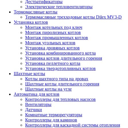
Дестратификаторы
Электрические тепловентиляторы
Термомасляные котлы
Термомасляные трехходовые котлы Dilex MV3-D
Установка котлов
Монтаж котельных под ключ
Монтаж пиролизных котлов
Монтаж промышленных котлов
Монтаж угольных котлов
Установка дровяных котлов
Установка комбинированного котла
Установка котлов длительного горения
Установка пеллетного котла
Установка твердотопливных котлов
Шахтные котлы
Котлы шахтного типа на дровах
Шахтные котлы длительного горения
Шахтные котлы на угле
Автоматика для котлов
Контроллеры для тепловых насосов
Вентиляторы
Датчики
Комнатные терморегуляторы
Контроллеры для каминов
Контроллеры для каскадной системы отопления