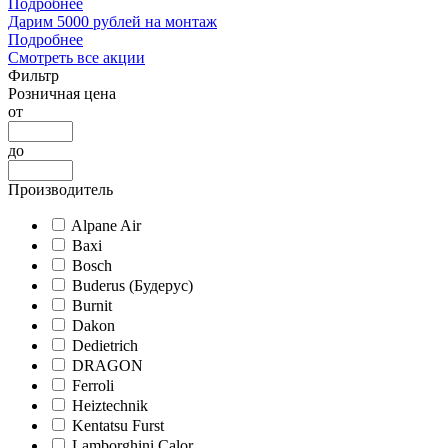
Подробнее
Дарим 5000 рублей на монтаж
Подробнее
Смотреть все акции
Фильтр
Розничная цена
от
до
Производитель
Alpane Air
Baxi
Bosch
Buderus (Будерус)
Burnit
Dakon
Dedietrich
DRAGON
Ferroli
Heiztechnik
Kentatsu Furst
Lamborghini Calor