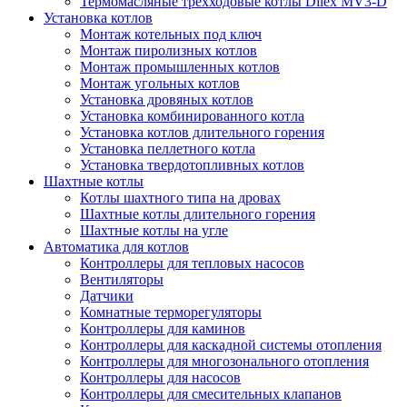
Термомасляные трехходовые котлы Dilex MV3-D
Установка котлов
Монтаж котельных под ключ
Монтаж пиролизных котлов
Монтаж промышленных котлов
Монтаж угольных котлов
Установка дровяных котлов
Установка комбинированного котла
Установка котлов длительного горения
Установка пеллетного котла
Установка твердотопливных котлов
Шахтные котлы
Котлы шахтного типа на дровах
Шахтные котлы длительного горения
Шахтные котлы на угле
Автоматика для котлов
Контроллеры для тепловых насосов
Вентиляторы
Датчики
Комнатные терморегуляторы
Контроллеры для каминов
Контроллеры для каскадной системы отопления
Контроллеры для многозонального отопления
Контроллеры для насосов
Контроллеры для смесительных клапанов