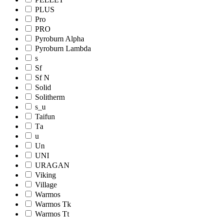
PLUS
Pro
PRO
Pyroburn Alpha
Pyroburn Lambda
s
Sf
Sf N
Solid
Solitherm
s_u
Taifun
Tа
u
Un
UNI
URAGAN
Viking
Village
Warmos
Warmos Tk
Warmos Tt