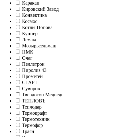
Каракан
Кировский Завод
Конвектика
Космос
Котлы Попова
Куппер
Лемакс
Мозырьсельмаш
НМК
Очаг
Пеллетрон
Пиролиз 43
Прометей
СТАРТ
Суворов
Твердотоп Медведь
ТЕПЛОВЪ
Теплодар
Термокрафт
Термотехник
Термофор
Траян