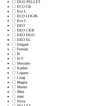
DUO PELLET
ECO CK
Eco L
ECO LOGIK
Eco С
EKO
EKO CKB
EKO DUO
EKO EL
Elegant
Ferrum
H
H V
Hercules
Karbor
Logano
Long
Magna
Master
Mini
mini
Nova
PELLET