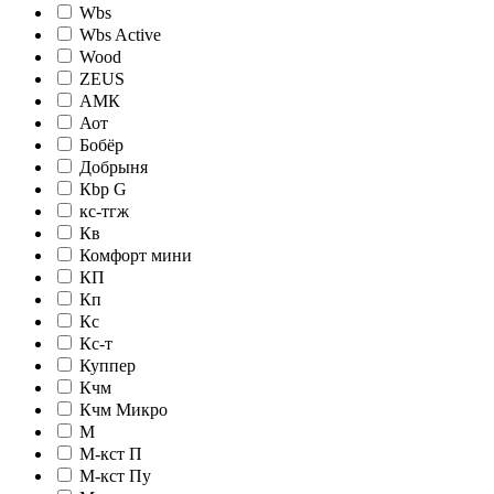
Wbs
Wbs Active
Wood
ZEUS
АМК
Аот
Бобёр
Добрыня
Кbр G
кc-тгж
Кв
Комфорт мини
КП
Кп
Кс
Кс-т
Куппер
Кчм
Кчм Микро
М
М-кст П
М-кст Пу