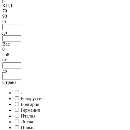
КПД
70
90
от
до
Вес
0
558
от
до
Страна
-
Белоруссия
Болгария
Германия
Италия
Литва
Польша