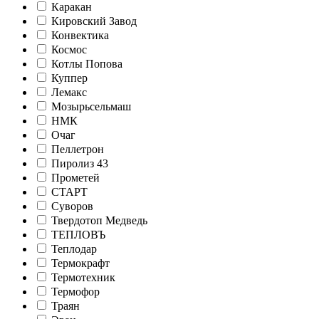
Каракан
Кировский Завод
Конвектика
Космос
Котлы Попова
Куппер
Лемакс
Мозырьсельмаш
НМК
Очаг
Пеллетрон
Пиролиз 43
Прометей
СТАРТ
Суворов
Твердотоп Медведь
ТЕПЛОВЪ
Теплодар
Термокрафт
Термотехник
Термофор
Траян