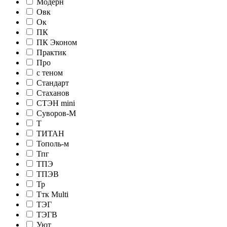
Модерн
Овк
Ок
ПК
ПК Эконом
Практик
Про
с теном
Стандарт
Стаханов
СТЭН mini
Суворов-М
Т
ТИТАН
Тополь-м
Тпг
ТПЭ
ТПЭВ
Тр
Ттк Multi
ТЭГ
ТЭГВ
Уют