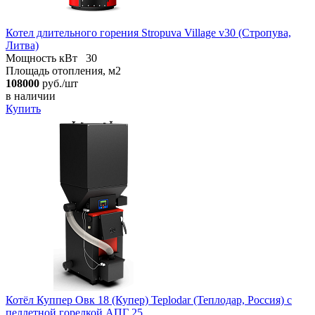
Котел длительного горения Stropuva Village v30 (Стропува,
Литва)
Мощность кВт
30
Площадь отопления, м2
108000
руб./шт
в наличии
Купить
Котёл Куппер Овк 18 (Купер) Teplodar (Теплодар, Россия) с
пеллетной горелкой АПГ 25