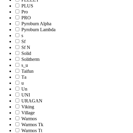
PLUS
Pro
PRO
Pyroburn Alpha
Pyroburn Lambda
s
Sf
Sf N
Solid
Solitherm
s_u
Taifun
Tа
u
Un
UNI
URAGAN
Viking
Village
Warmos
Warmos Tk
Warmos Tt