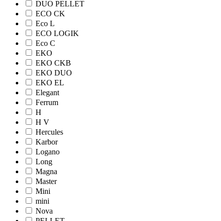
DUO PELLET
ECO CK
Eco L
ECO LOGIK
Eco С
EKO
EKO CKB
EKO DUO
EKO EL
Elegant
Ferrum
H
H V
Hercules
Karbor
Logano
Long
Magna
Master
Mini
mini
Nova
PELLET