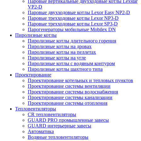
Паровые вертикальные двухходовые котлы Lexstar
VP2-D
Паровые двухходовые котлы Lexor Easy NP2-D
Паровые трехходовые котлы Lexor NP3-D
Паровые трехходовые котлы Lexor SP3-D
Парогенераторы мобильные Mobilex DN
Пиролизные котлы
Пиролизные котлы длительного горения
Пиролизные котлы на дровах
Пиролизные котлы на пеллетах
Пиролизные котлы на угле
Пиролизные котлы с водяным контуром
Пиролизные котлы шахтного типа
Проектирование
Проектирование котельных и тепловых пунктов
Проектирование системы вентиляции
Проектирование системы водоснабжения
Проектирование системы канализации
Проектирование системы отопления
Тепловентиляторы
CR тепловентиляторы
GUARD PRO промышленные завесы
GUARD интерьерные завесы
Автоматика
Водяные тепловентиляторы