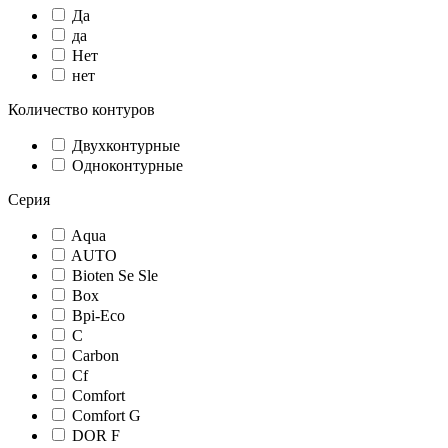
Да
да
Нет
нет
Количество контуров
Двухконтурные
Одноконтурные
Серия
Aqua
AUTO
Bioten Se Sle
Box
Bpi-Eco
C
Carbon
Cf
Comfort
Comfort G
DOR F