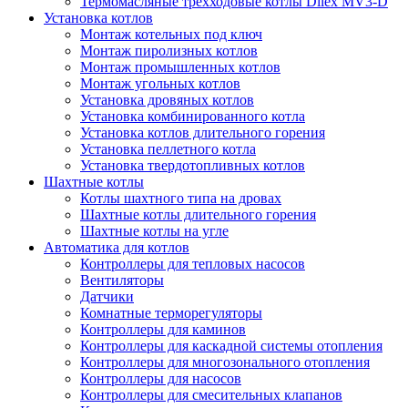
Термомасляные трехходовые котлы Dilex MV3-D
Установка котлов
Монтаж котельных под ключ
Монтаж пиролизных котлов
Монтаж промышленных котлов
Монтаж угольных котлов
Установка дровяных котлов
Установка комбинированного котла
Установка котлов длительного горения
Установка пеллетного котла
Установка твердотопливных котлов
Шахтные котлы
Котлы шахтного типа на дровах
Шахтные котлы длительного горения
Шахтные котлы на угле
Автоматика для котлов
Контроллеры для тепловых насосов
Вентиляторы
Датчики
Комнатные терморегуляторы
Контроллеры для каминов
Контроллеры для каскадной системы отопления
Контроллеры для многозонального отопления
Контроллеры для насосов
Контроллеры для смесительных клапанов