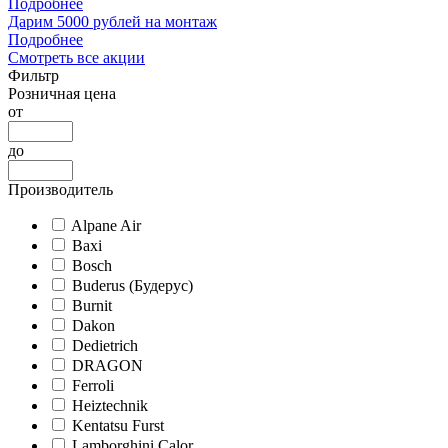
Подробнее
Дарим 5000 рублей на монтаж
Подробнее
Смотреть все акции
Фильтр
Розничная цена
от
до
Производитель
Alpane Air
Baxi
Bosch
Buderus (Будерус)
Burnit
Dakon
Dedietrich
DRAGON
Ferroli
Heiztechnik
Kentatsu Furst
Lamborghini Calor