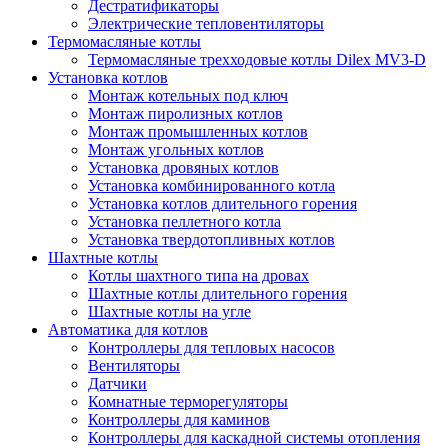
Дестратификаторы
Электрические тепловентиляторы
Термомасляные котлы
Термомасляные трехходовые котлы Dilex MV3-D
Установка котлов
Монтаж котельных под ключ
Монтаж пиролизных котлов
Монтаж промышленных котлов
Монтаж угольных котлов
Установка дровяных котлов
Установка комбинированного котла
Установка котлов длительного горения
Установка пеллетного котла
Установка твердотопливных котлов
Шахтные котлы
Котлы шахтного типа на дровах
Шахтные котлы длительного горения
Шахтные котлы на угле
Автоматика для котлов
Контроллеры для тепловых насосов
Вентиляторы
Датчики
Комнатные терморегуляторы
Контроллеры для каминов
Контроллеры для каскадной системы отопления