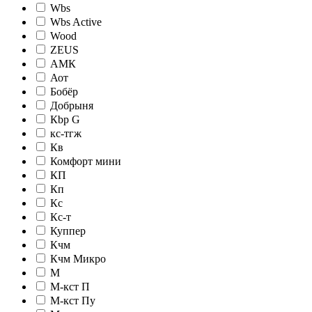
Wbs
Wbs Active
Wood
ZEUS
АМК
Аот
Бобёр
Добрыня
Кbр G
кc-тгж
Кв
Комфорт мини
КП
Кп
Кс
Кс-т
Куппер
Кчм
Кчм Микро
М
М-кст П
М-кст Пу