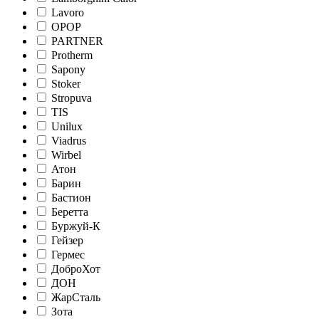
Lavoro
OPOP
PARTNER
Protherm
Sapony
Stoker
Stropuva
TIS
Unilux
Viadrus
Wirbel
Атон
Барин
Бастион
Беретта
Буржуй-К
Гейзер
Гермес
ДоброХот
ДОН
ЖарСталь
Зота