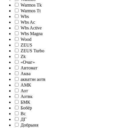
Warmos Tk
Warmos Tt
Wbs
Wbs Ac
Wbs Active
Wbs Magna
Wood
ZEUS
ZEUS Turbo
Zk
«Очаг»
Автомат
Аква
акватэн аотв
АМК
Аот
Аотвк
БМК
Бобёр
Вс
ДГ
Добрыня