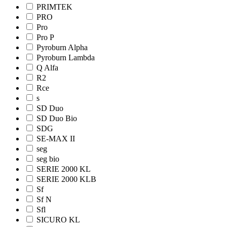
PRIMTEK
PRO
Pro
Pro Р
Pyroburn Alpha
Pyroburn Lambda
Q Alfa
R2
Rce
s
SD Duo
SD Duo Bio
SDG
SE-MAX II
seg
seg bio
SERIE 2000 KL
SERIE 2000 KLB
Sf
Sf N
Sfl
SICURO KL