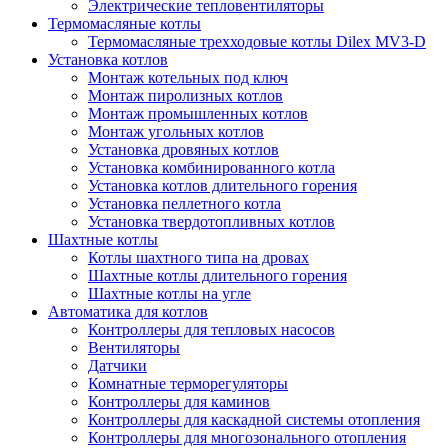
Электрические тепловентиляторы
Термомасляные котлы
Термомасляные трехходовые котлы Dilex MV3-D
Установка котлов
Монтаж котельных под ключ
Монтаж пиролизных котлов
Монтаж промышленных котлов
Монтаж угольных котлов
Установка дровяных котлов
Установка комбинированного котла
Установка котлов длительного горения
Установка пеллетного котла
Установка твердотопливных котлов
Шахтные котлы
Котлы шахтного типа на дровах
Шахтные котлы длительного горения
Шахтные котлы на угле
Автоматика для котлов
Контроллеры для тепловых насосов
Вентиляторы
Датчики
Комнатные терморегуляторы
Контроллеры для каминов
Контроллеры для каскадной системы отопления
Контроллеры для многозонального отопления