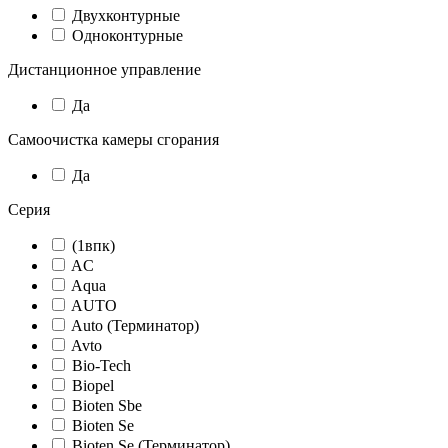
Двухконтурные
Одноконтурные
Дистанционное управление
Да
Самоочистка камеры сгорания
Да
Серия
(1впк)
AC
Aqua
AUTO
Auto (Терминатор)
Avto
Bio-Tech
Biopel
Bioten Sbe
Bioten Se
Bioten Se (Терминатор)