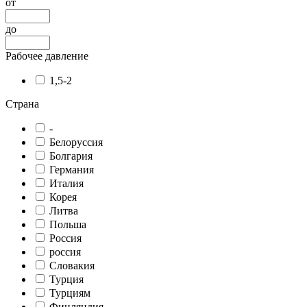
от
до
Рабочее давление
1,5-2
Страна
-
Белоруссия
Болгария
Германия
Италия
Корея
Литва
Польша
Россия
россия
Словакия
Турция
Турциям
Финляндия