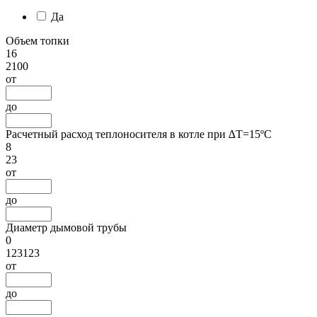
Да
Объем топки
16
2100
от
до
Расчетный расход теплоносителя в котле при ∆Т=15ºС
8
23
от
до
Диаметр дымовой трубы
0
123123
от
до