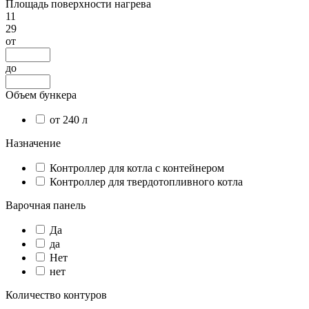
Площадь поверхности нагрева
11
29
от
до
Объем бункера
от 240 л
Назначение
Контроллер для котла с контейнером
Контроллер для твердотопливного котла
Варочная панель
Да
да
Нет
нет
Количество контуров