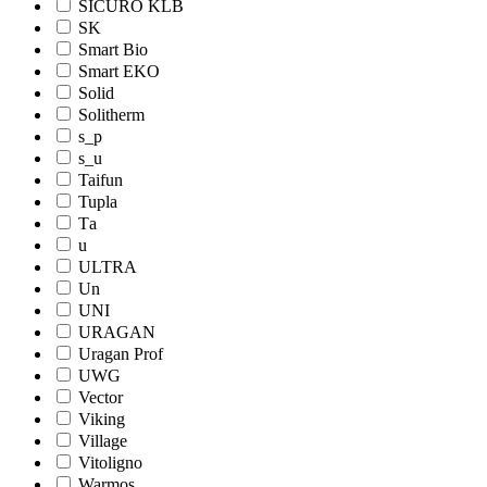
SICURO KLB
SK
Smart Bio
Smart EKO
Solid
Solitherm
s_p
s_u
Taifun
Tupla
Tа
u
ULTRA
Un
UNI
URAGAN
Uragan Prof
UWG
Vector
Viking
Village
Vitoligno
Warmos