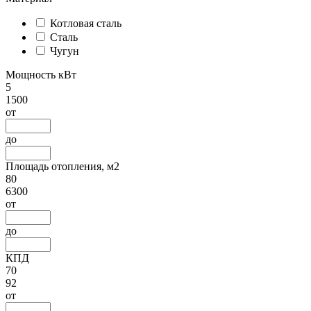
Котловая сталь
Сталь
Чугун
Мощность кВт
5
1500
от
до
Площадь отопления, м2
80
6300
от
до
КПД
70
92
от