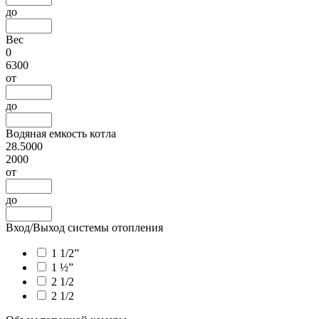
до
Вес
0
6300
от
до
Водяная емкость котла
28.5000
2000
от
до
Вход/Выход системы отопления
1 1/2”
1 ½”
2 1/2
2 1/2