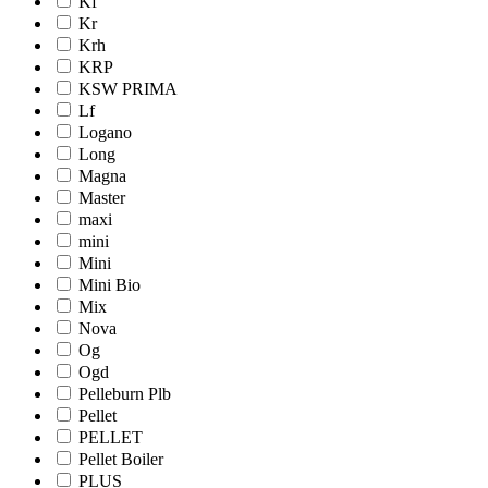
Kf
Kr
Krh
KRP
KSW PRIMA
Lf
Logano
Long
Magna
Master
maxi
mini
Mini
Mini Bio
Mix
Nova
Og
Ogd
Pelleburn Plb
Pellet
PELLET
Pellet Boiler
PLUS