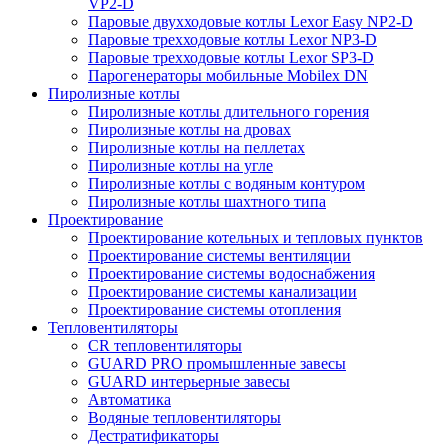
VP2-D
Паровые двухходовые котлы Lexor Easy NP2-D
Паровые трехходовые котлы Lexor NP3-D
Паровые трехходовые котлы Lexor SP3-D
Парогенераторы мобильные Mobilex DN
Пиролизные котлы
Пиролизные котлы длительного горения
Пиролизные котлы на дровах
Пиролизные котлы на пеллетах
Пиролизные котлы на угле
Пиролизные котлы с водяным контуром
Пиролизные котлы шахтного типа
Проектирование
Проектирование котельных и тепловых пунктов
Проектирование системы вентиляции
Проектирование системы водоснабжения
Проектирование системы канализации
Проектирование системы отопления
Тепловентиляторы
CR тепловентиляторы
GUARD PRO промышленные завесы
GUARD интерьерные завесы
Автоматика
Водяные тепловентиляторы
Дестратификаторы