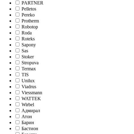
PARTNER
Pelletos
Pereko
Protherm
Robotop
Roda
Roteks
Sapony
Sas
Stoker
Stropuva
Termax
TIS
Unilux
Viadrus
Viessmann
WATTEK
Wirbel
Адмирал
Атон
Барин
Бастион