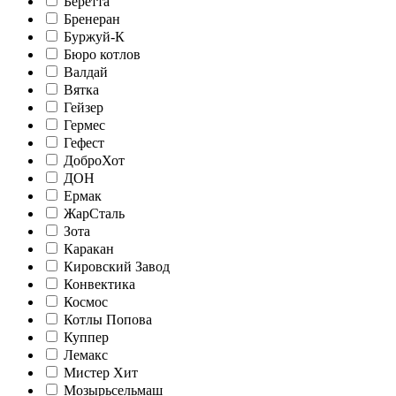
Беретта
Бренеран
Буржуй-К
Бюро котлов
Валдай
Вятка
Гейзер
Гермес
Гефест
ДоброХот
ДОН
Ермак
ЖарСталь
Зота
Каракан
Кировский Завод
Конвектика
Космос
Котлы Попова
Куппер
Лемакс
Мистер Хит
Мозырьсельмаш