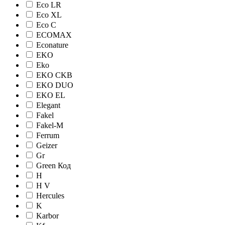
Eco LR
Eco XL
Eco С
ECOMAX
Econature
EKO
Eko
EKO CKB
EKO DUO
EKO EL
Elegant
Fakel
Fakel-M
Ferrum
Geizer
Gr
Green Код
H
H V
Hercules
K
Karbor