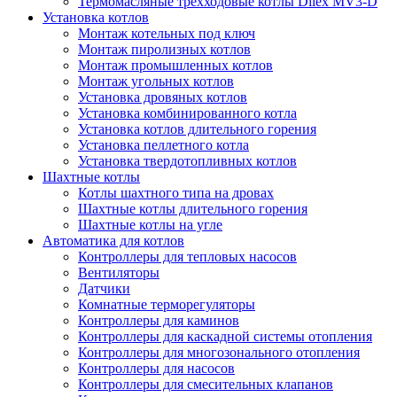
Термомасляные трехходовые котлы Dilex MV3-D
Установка котлов
Монтаж котельных под ключ
Монтаж пиролизных котлов
Монтаж промышленных котлов
Монтаж угольных котлов
Установка дровяных котлов
Установка комбинированного котла
Установка котлов длительного горения
Установка пеллетного котла
Установка твердотопливных котлов
Шахтные котлы
Котлы шахтного типа на дровах
Шахтные котлы длительного горения
Шахтные котлы на угле
Автоматика для котлов
Контроллеры для тепловых насосов
Вентиляторы
Датчики
Комнатные терморегуляторы
Контроллеры для каминов
Контроллеры для каскадной системы отопления
Контроллеры для многозонального отопления
Контроллеры для насосов
Контроллеры для смесительных клапанов