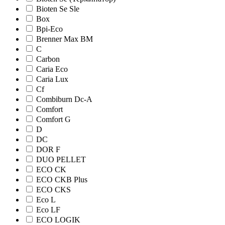
Bioten Se Sle
Box
Bpi-Eco
Brenner Max BM
C
Carbon
Caria Eco
Caria Lux
Cf
Combiburn Dc-A
Comfort
Comfort G
D
DC
DOR F
DUO PELLET
ECO CK
ECO CKB Plus
ECO CKS
Eco L
Eco LF
ECO LOGIK