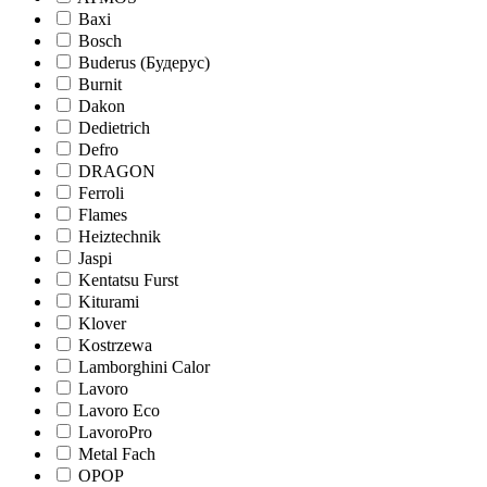
Baxi
Bosch
Buderus (Будерус)
Burnit
Dakon
Dedietrich
Defro
DRAGON
Ferroli
Flames
Heiztechnik
Jaspi
Kentatsu Furst
Kiturami
Klover
Kostrzewa
Lamborghini Calor
Lavoro
Lavoro Eco
LavoroPro
Metal Fach
OPOP