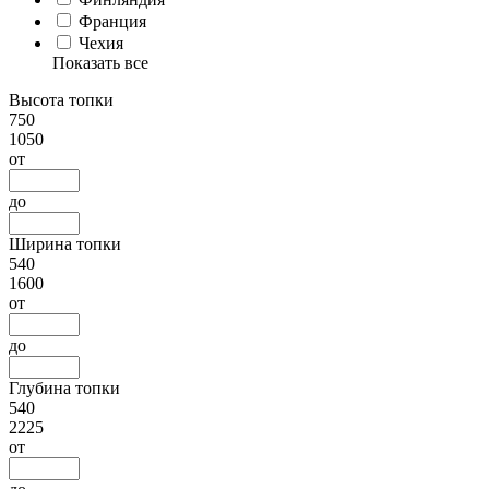
Франция
Чехия
Показать все
Высота топки
750
1050
от
до
Ширина топки
540
1600
от
до
Глубина топки
540
2225
от