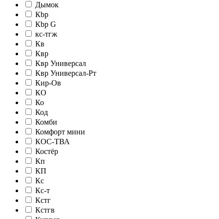
Дымок
Кbр
Кbр G
кc-тгж
Кв
Квр
Квр Универсал
Квр Универсал-Рт
Кир-Ов
КО
Ко
Код
Комби
Комфорт мини
КОС-ТВА
Костёр
Кп
КП
Кс
Кс-т
Кстг
Кстгв