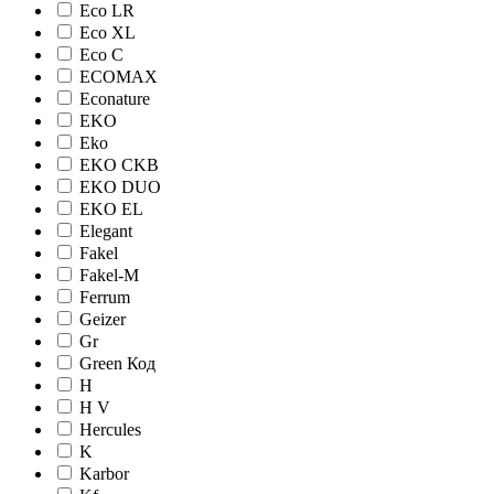
Eco LR
Eco XL
Eco С
ECOMAX
Econature
EKO
Eko
EKO CKB
EKO DUO
EKO EL
Elegant
Fakel
Fakel-M
Ferrum
Geizer
Gr
Green Код
H
H V
Hercules
K
Karbor