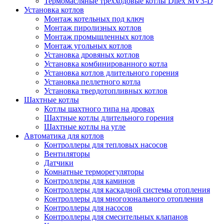
Термомасляные трехходовые котлы Dilex MV3-D
Установка котлов
Монтаж котельных под ключ
Монтаж пиролизных котлов
Монтаж промышленных котлов
Монтаж угольных котлов
Установка дровяных котлов
Установка комбинированного котла
Установка котлов длительного горения
Установка пеллетного котла
Установка твердотопливных котлов
Шахтные котлы
Котлы шахтного типа на дровах
Шахтные котлы длительного горения
Шахтные котлы на угле
Автоматика для котлов
Контроллеры для тепловых насосов
Вентиляторы
Датчики
Комнатные терморегуляторы
Контроллеры для каминов
Контроллеры для каскадной системы отопления
Контроллеры для многозонального отопления
Контроллеры для насосов
Контроллеры для смесительных клапанов