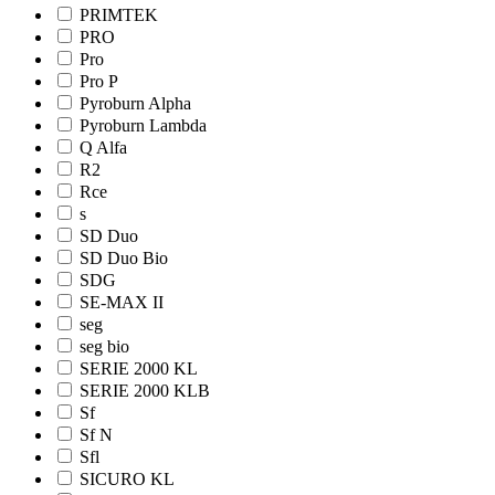
PRIMTEK
PRO
Pro
Pro Р
Pyroburn Alpha
Pyroburn Lambda
Q Alfa
R2
Rce
s
SD Duo
SD Duo Bio
SDG
SE-MAX II
seg
seg bio
SERIE 2000 KL
SERIE 2000 KLB
Sf
Sf N
Sfl
SICURO KL