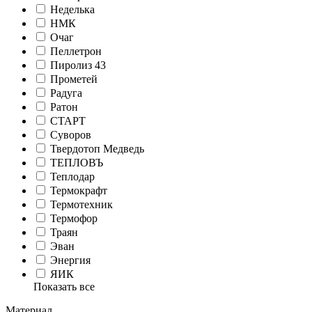
Неделька
НМК
Очаг
Пеллетрон
Пиролиз 43
Прометей
Радуга
Ратон
СТАРТ
Суворов
Твердотоп Медведь
ТЕПЛОВЪ
Теплодар
Термокрафт
Термотехник
Термофор
Траян
Эван
Энергия
ЯИК
Показать все
Материал