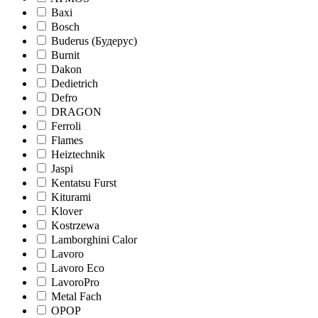
Baxi
Bosch
Buderus (Будерус)
Burnit
Dakon
Dedietrich
Defro
DRAGON
Ferroli
Flames
Heiztechnik
Jaspi
Kentatsu Furst
Kiturami
Klover
Kostrzewa
Lamborghini Calor
Lavoro
Lavoro Eco
LavoroPro
Metal Fach
OPOP