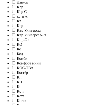
Дымок
Кbр
Кbр G
кc-тгж
Кв
Квр
Квр Универсал
Квр Универсал-Рт
Кир-Ов
КО
Ко
Код
Комби
Комфорт мини
КОС-ТВА
Костёр
Кп
КП
Кс
Кс-т
Кстг
Кстгв