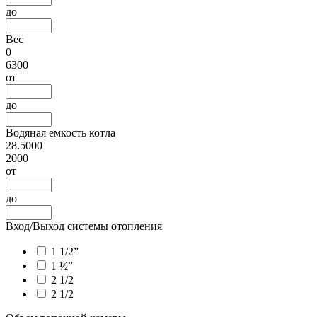
до
Вес
0
6300
от
до
Водяная емкость котла
28.5000
2000
от
до
Вход/Выход системы отопления
1 1/2”
1 ½”
2 1/2
2 1/2