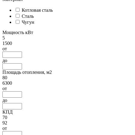
Котловая сталь
Сталь
Чугун
Мощность кВт
5
1500
от
до
Площадь отопления, м2
80
6300
от
до
КПД
70
92
от