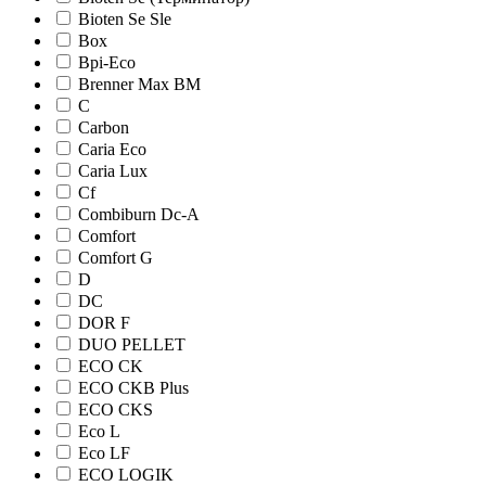
Bioten Se Sle
Box
Bpi-Eco
Brenner Max BM
C
Carbon
Caria Eco
Caria Lux
Cf
Combiburn Dc-A
Comfort
Comfort G
D
DC
DOR F
DUO PELLET
ECO CK
ECO CKB Plus
ECO CKS
Eco L
Eco LF
ECO LOGIK