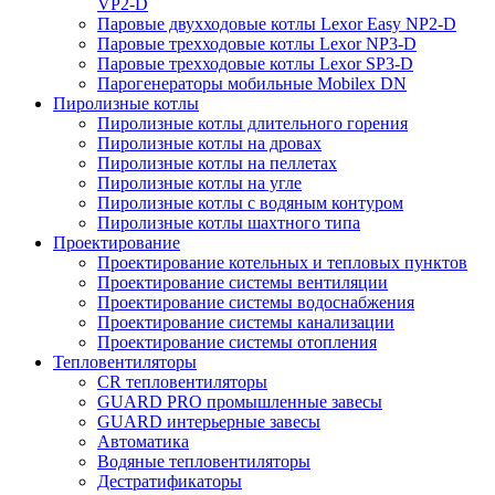
VP2-D
Паровые двухходовые котлы Lexor Easy NP2-D
Паровые трехходовые котлы Lexor NP3-D
Паровые трехходовые котлы Lexor SP3-D
Парогенераторы мобильные Mobilex DN
Пиролизные котлы
Пиролизные котлы длительного горения
Пиролизные котлы на дровах
Пиролизные котлы на пеллетах
Пиролизные котлы на угле
Пиролизные котлы с водяным контуром
Пиролизные котлы шахтного типа
Проектирование
Проектирование котельных и тепловых пунктов
Проектирование системы вентиляции
Проектирование системы водоснабжения
Проектирование системы канализации
Проектирование системы отопления
Тепловентиляторы
CR тепловентиляторы
GUARD PRO промышленные завесы
GUARD интерьерные завесы
Автоматика
Водяные тепловентиляторы
Дестратификаторы