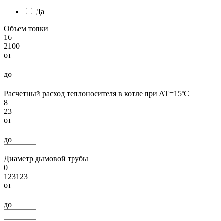
Да
Объем топки
16
2100
от
до
Расчетный расход теплоносителя в котле при ∆Т=15ºС
8
23
от
до
Диаметр дымовой трубы
0
123123
от
до