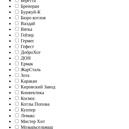
Беретта
Бренеран
Буржуй-К
Бюро котлов
Валдай
Вятка
Гейзер
Гермес
Гефест
ДоброХот
ДОН
Ермак
ЖарСталь
Зота
Каракан
Кировский Завод
Конвектика
Космос
Котлы Попова
Куппер
Лемакс
Мистер Хит
Мозырьсельмаш