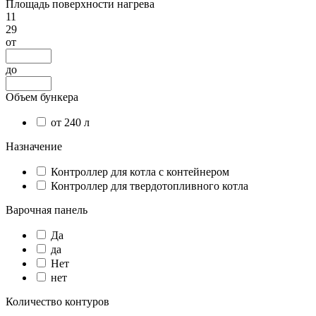
Площадь поверхности нагрева
11
29
от
до
Объем бункера
от 240 л
Назначение
Контроллер для котла с контейнером
Контроллер для твердотопливного котла
Варочная панель
Да
да
Нет
нет
Количество контуров