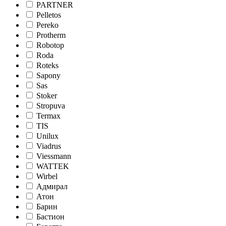
PARTNER
Pelletos
Pereko
Protherm
Robotop
Roda
Roteks
Sapony
Sas
Stoker
Stropuva
Termax
TIS
Unilux
Viadrus
Viessmann
WATTEK
Wirbel
Адмирал
Атон
Барин
Бастион