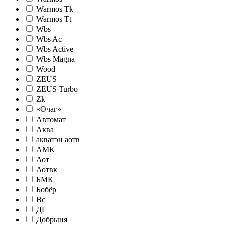
Warmos Tk
Warmos Tt
Wbs
Wbs Ac
Wbs Active
Wbs Magna
Wood
ZEUS
ZEUS Turbo
Zk
«Очаг»
Автомат
Аква
акватэн аотв
АМК
Аот
Аотвк
БМК
Бобёр
Вс
ДГ
Добрыня