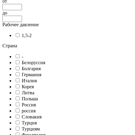
от
до
Рабочее давление
1,5-2
Страна
-
Белоруссия
Болгария
Германия
Италия
Корея
Литва
Польша
Россия
россия
Словакия
Турция
Турциям
Финляндия