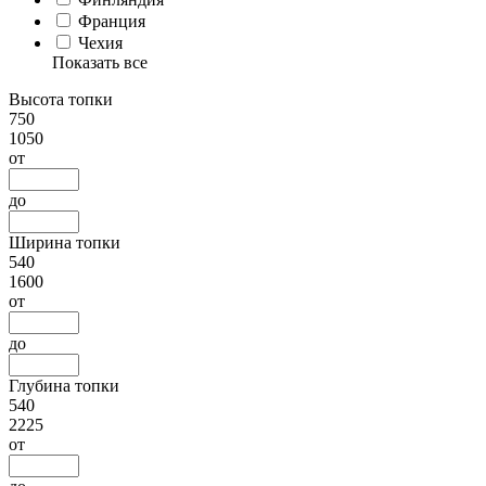
Франция
Чехия
Показать все
Высота топки
750
1050
от
до
Ширина топки
540
1600
от
до
Глубина топки
540
2225
от