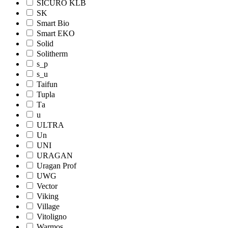
SICURO KLB
SK
Smart Bio
Smart EKO
Solid
Solitherm
s_p
s_u
Taifun
Tupla
Tа
u
ULTRA
Un
UNI
URAGAN
Uragan Prof
UWG
Vector
Viking
Village
Vitoligno
Warmos