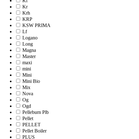
Kf
Kr
Krh
KRP
KSW PRIMA
Lf
Logano
Long
Magna
Master
maxi
mini
Mini
Mini Bio
Mix
Nova
Og
Ogd
Pelleburn Plb
Pellet
PELLET
Pellet Boiler
PLUS