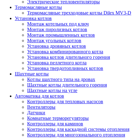
Электрические тепловентиляторы
Термомасляные котлы
Термомасляные трехходовые котлы Dilex MV3-D
Установка котлов
Монтаж котельных под ключ
Монтаж пиролизных котлов
Монтаж промышленных котлов
Монтаж угольных котлов
Установка дровяных котлов
Установка комбинированного котла
Установка котлов длительного горения
Установка пеллетного котла
Установка твердотопливных котлов
Шахтные котлы
Котлы шахтного типа на дровах
Шахтные котлы длительного горения
Шахтные котлы на угле
Автоматика для котлов
Контроллеры для тепловых насосов
Вентиляторы
Датчики
Комнатные терморегуляторы
Контроллеры для каминов
Контроллеры для каскадной системы отопления
Контроллеры для многозонального отопления