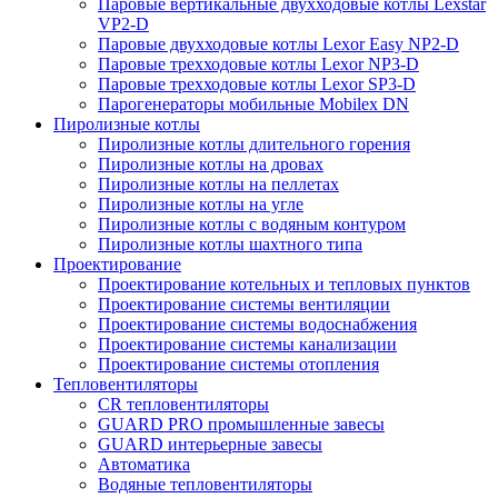
Паровые вертикальные двухходовые котлы Lexstar
VP2-D
Паровые двухходовые котлы Lexor Easy NP2-D
Паровые трехходовые котлы Lexor NP3-D
Паровые трехходовые котлы Lexor SP3-D
Парогенераторы мобильные Mobilex DN
Пиролизные котлы
Пиролизные котлы длительного горения
Пиролизные котлы на дровах
Пиролизные котлы на пеллетах
Пиролизные котлы на угле
Пиролизные котлы с водяным контуром
Пиролизные котлы шахтного типа
Проектирование
Проектирование котельных и тепловых пунктов
Проектирование системы вентиляции
Проектирование системы водоснабжения
Проектирование системы канализации
Проектирование системы отопления
Тепловентиляторы
CR тепловентиляторы
GUARD PRO промышленные завесы
GUARD интерьерные завесы
Автоматика
Водяные тепловентиляторы