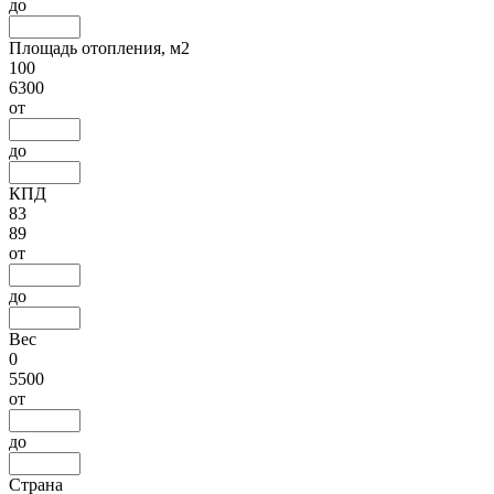
до
Площадь отопления, м2
100
6300
от
до
КПД
83
89
от
до
Вес
0
5500
от
до
Страна