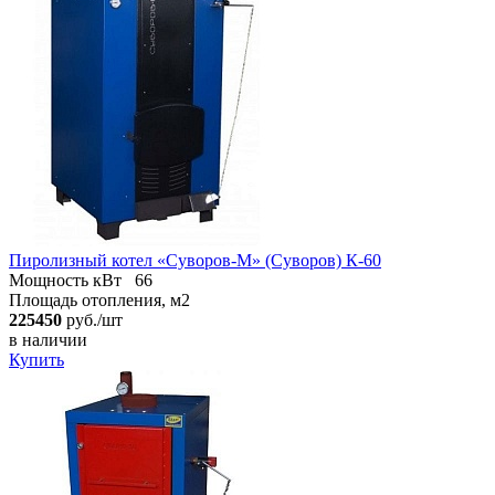
Пиролизный котел «Суворов-М» (Суворов) К-60
Мощность кВт
66
Площадь отопления, м2
225450
руб./шт
в наличии
Купить