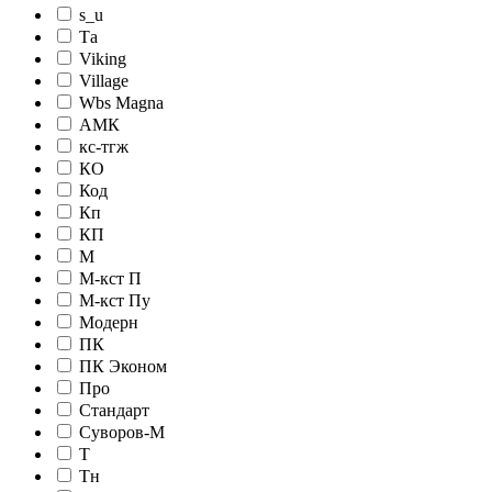
s_u
Tа
Viking
Village
Wbs Magna
АМК
кc-тгж
КО
Код
Кп
КП
М
М-кст П
М-кст Пу
Модерн
ПК
ПК Эконом
Про
Стандарт
Суворов-М
Т
Тн