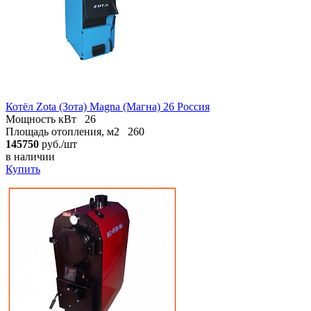
Котёл Zota (Зота) Magna (Магна) 26 Россия
Мощность кВт
26
Площадь отопления, м2
260
145750
руб./шт
в наличии
Купить