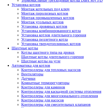
Термомасляные трехходовые котлы Dilex MV3-D
Установка котлов
Монтаж котельных под ключ
Монтаж пиролизных котлов
Монтаж промышленных котлов
Монтаж угольных котлов
Установка дровяных котлов
Установка комбинированного котла
Установка котлов длительного горения
Установка пеллетного котла
Установка твердотопливных котлов
Шахтные котлы
Котлы шахтного типа на дровах
Шахтные котлы длительного горения
Шахтные котлы на угле
Автоматика для котлов
Контроллеры для тепловых насосов
Вентиляторы
Датчики
Комнатные терморегуляторы
Контроллеры для каминов
Контроллеры для каскадной системы отопления
Контроллеры для многозонального отопления
Контроллеры для насосов
Контроллеры для смесительных клапанов