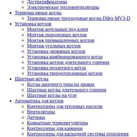
Дестратификаторы
Электрические тепловентиляторы
Термомасляные котлы
Термомасляные трехходовые котлы Dilex MV3-D
Установка котлов
Монтаж котельных под ключ
Монтаж пиролизных котлов
Монтаж промышленных котлов
Монтаж угольных котлов
Установка дровяных котлов
Установка комбинированного котла
Установка котлов длительного горения
Установка пеллетного котла
Установка твердотопливных котлов
Шахтные котлы
Котлы шахтного типа на дровах
Шахтные котлы длительного горения
Шахтные котлы на угле
Автоматика для котлов
Контроллеры для тепловых насосов
Вентиляторы
Датчики
Комнатные терморегуляторы
Контроллеры для каминов
Контроллеры для каскадной системы отопления