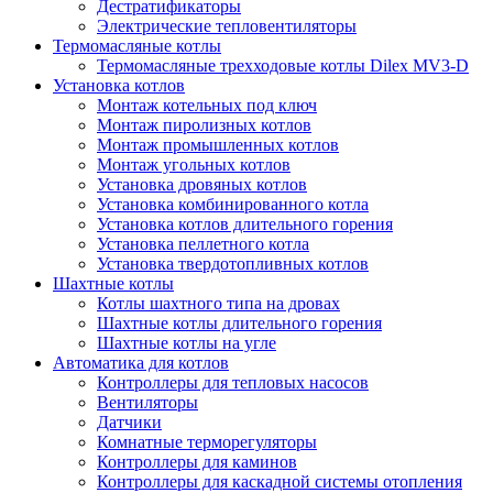
Дестратификаторы
Электрические тепловентиляторы
Термомасляные котлы
Термомасляные трехходовые котлы Dilex MV3-D
Установка котлов
Монтаж котельных под ключ
Монтаж пиролизных котлов
Монтаж промышленных котлов
Монтаж угольных котлов
Установка дровяных котлов
Установка комбинированного котла
Установка котлов длительного горения
Установка пеллетного котла
Установка твердотопливных котлов
Шахтные котлы
Котлы шахтного типа на дровах
Шахтные котлы длительного горения
Шахтные котлы на угле
Автоматика для котлов
Контроллеры для тепловых насосов
Вентиляторы
Датчики
Комнатные терморегуляторы
Контроллеры для каминов
Контроллеры для каскадной системы отопления