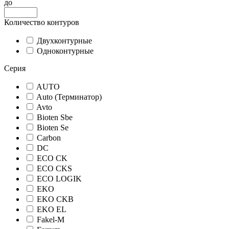
до
Количество контуров
Двухконтурные
Одноконтурные
Серия
AUTO
Auto (Терминатор)
Avto
Bioten Sbe
Bioten Se
Carbon
DC
ECO CK
ECO CKS
ECO LOGIK
EKO
EKO CKB
EKO EL
Fakel-M