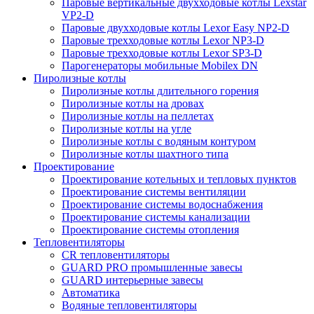
Паровые вертикальные двухходовые котлы Lexstar
VP2-D
Паровые двухходовые котлы Lexor Easy NP2-D
Паровые трехходовые котлы Lexor NP3-D
Паровые трехходовые котлы Lexor SP3-D
Парогенераторы мобильные Mobilex DN
Пиролизные котлы
Пиролизные котлы длительного горения
Пиролизные котлы на дровах
Пиролизные котлы на пеллетах
Пиролизные котлы на угле
Пиролизные котлы с водяным контуром
Пиролизные котлы шахтного типа
Проектирование
Проектирование котельных и тепловых пунктов
Проектирование системы вентиляции
Проектирование системы водоснабжения
Проектирование системы канализации
Проектирование системы отопления
Тепловентиляторы
CR тепловентиляторы
GUARD PRO промышленные завесы
GUARD интерьерные завесы
Автоматика
Водяные тепловентиляторы