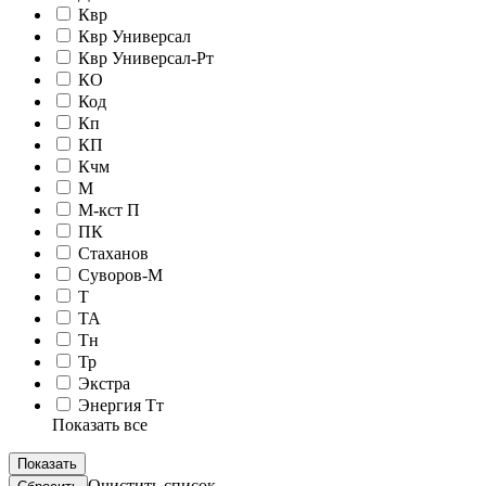
Квр
Квр Универсал
Квр Универсал-Рт
КО
Код
Кп
КП
Кчм
М
М-кст П
ПК
Стаханов
Суворов-М
Т
ТА
Тн
Тр
Экстра
Энергия Тт
Показать все
Очистить список