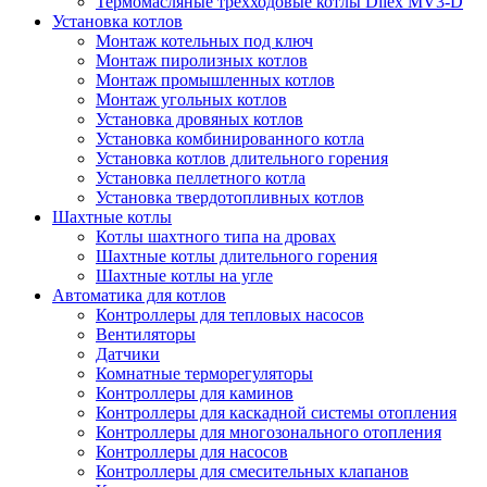
Термомасляные трехходовые котлы Dilex MV3-D
Установка котлов
Монтаж котельных под ключ
Монтаж пиролизных котлов
Монтаж промышленных котлов
Монтаж угольных котлов
Установка дровяных котлов
Установка комбинированного котла
Установка котлов длительного горения
Установка пеллетного котла
Установка твердотопливных котлов
Шахтные котлы
Котлы шахтного типа на дровах
Шахтные котлы длительного горения
Шахтные котлы на угле
Автоматика для котлов
Контроллеры для тепловых насосов
Вентиляторы
Датчики
Комнатные терморегуляторы
Контроллеры для каминов
Контроллеры для каскадной системы отопления
Контроллеры для многозонального отопления
Контроллеры для насосов
Контроллеры для смесительных клапанов