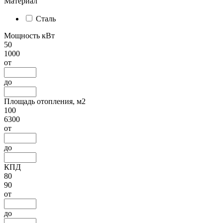
Материал
Сталь
Мощность кВт
50
1000
от
до
Площадь отопления, м2
100
6300
от
до
КПД
80
90
от
до