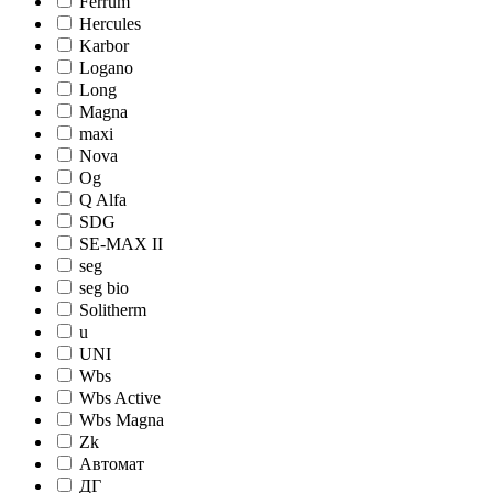
Ferrum
Hercules
Karbor
Logano
Long
Magna
maxi
Nova
Og
Q Alfa
SDG
SE-MAX II
seg
seg bio
Solitherm
u
UNI
Wbs
Wbs Active
Wbs Magna
Zk
Автомат
ДГ