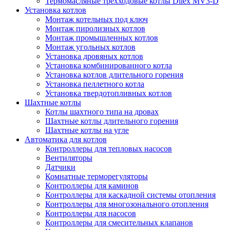
Термомасляные трехходовые котлы Dilex MV3-D
Установка котлов
Монтаж котельных под ключ
Монтаж пиролизных котлов
Монтаж промышленных котлов
Монтаж угольных котлов
Установка дровяных котлов
Установка комбинированного котла
Установка котлов длительного горения
Установка пеллетного котла
Установка твердотопливных котлов
Шахтные котлы
Котлы шахтного типа на дровах
Шахтные котлы длительного горения
Шахтные котлы на угле
Автоматика для котлов
Контроллеры для тепловых насосов
Вентиляторы
Датчики
Комнатные терморегуляторы
Контроллеры для каминов
Контроллеры для каскадной системы отопления
Контроллеры для многозонального отопления
Контроллеры для насосов
Контроллеры для смесительных клапанов