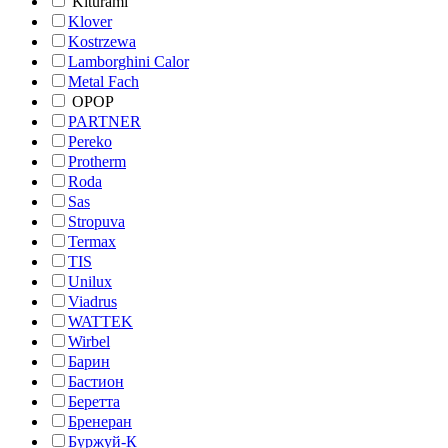
Kiturami
Klover
Kostrzewa
Lamborghini Calor
Metal Fach
OPOP
PARTNER
Pereko
Protherm
Roda
Sas
Stropuva
Termax
TIS
Unilux
Viadrus
WATTEK
Wirbel
Барин
Бастион
Беретта
Бренеран
Буржуй-К