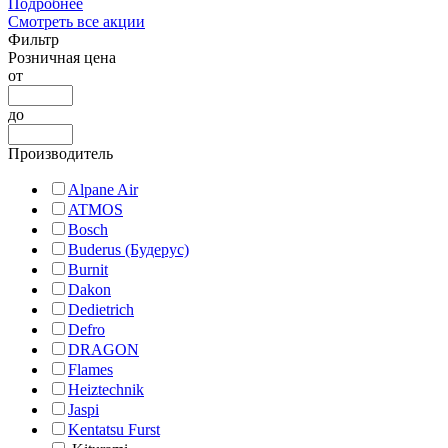
Подробнее
Смотреть все акции
Фильтр
Розничная цена
от
до
Производитель
Alpane Air
ATMOS
Bosch
Buderus (Будерус)
Burnit
Dakon
Dedietrich
Defro
DRAGON
Flames
Heiztechnik
Jaspi
Kentatsu Furst