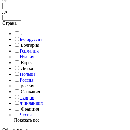
от
до
Страна
-
Белоруссия
Болгария
Германия
Италия
Корея
Литва
Польша
Россия
россия
Словакия
Турция
Финляндия
Франция
Чехия
Показать все
Объем топки