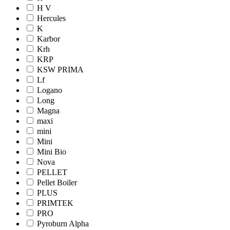
H V
Hercules
K
Karbor
Krh
KRP
KSW PRIMA
Lf
Logano
Long
Magna
maxi
mini
Mini
Mini Bio
Nova
PELLET
Pellet Boiler
PLUS
PRIMTEK
PRO
Pyroburn Alpha