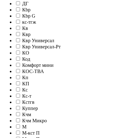
ДГ
Кbр
Кbр G
кc-тгж
Кв
Квр
Квр Универсал
Квр Универсал-Рт
КО
Код
Комфорт мини
КОС-ТВА
Кп
КП
Кс
Кс-т
Кстгв
Куппер
Кчм
Кчм Микро
М
М-кст П