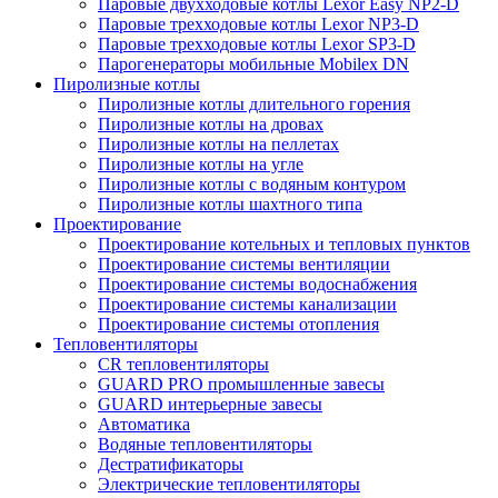
Паровые двухходовые котлы Lexor Easy NP2-D
Паровые трехходовые котлы Lexor NP3-D
Паровые трехходовые котлы Lexor SP3-D
Парогенераторы мобильные Mobilex DN
Пиролизные котлы
Пиролизные котлы длительного горения
Пиролизные котлы на дровах
Пиролизные котлы на пеллетах
Пиролизные котлы на угле
Пиролизные котлы с водяным контуром
Пиролизные котлы шахтного типа
Проектирование
Проектирование котельных и тепловых пунктов
Проектирование системы вентиляции
Проектирование системы водоснабжения
Проектирование системы канализации
Проектирование системы отопления
Тепловентиляторы
CR тепловентиляторы
GUARD PRO промышленные завесы
GUARD интерьерные завесы
Автоматика
Водяные тепловентиляторы
Дестратификаторы
Электрические тепловентиляторы