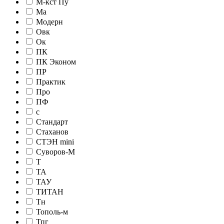
М-кст Пу
Ма
Модерн
Овк
Ок
ПК
ПК Эконом
ПР
Практик
Про
ПФ
с
Стандарт
Стаханов
СТЭН mini
Суворов-М
Т
ТА
ТАУ
ТИТАН
Тн
Тополь-м
Тпг