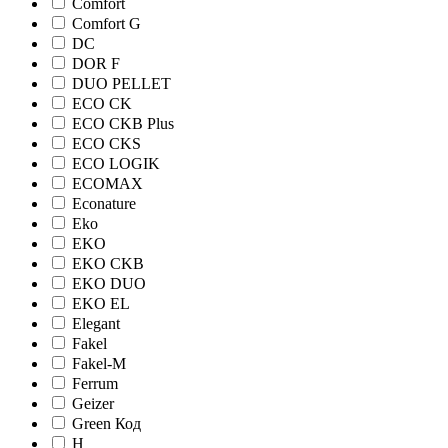
Comfort
Comfort G
DC
DOR F
DUO PELLET
ECO CK
ECO CKB Plus
ECO CKS
ECO LOGIK
ECOMAX
Econature
Eko
EKO
EKO CKB
EKO DUO
EKO EL
Elegant
Fakel
Fakel-M
Ferrum
Geizer
Green Код
H