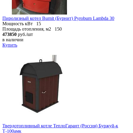
Пиролизный котел Burnit (Бурнит) Pyroburn Lambda 30
Мощность кВт
15
Площадь отопления, м2
150
473850
руб./шт
в наличии
Купить
Твердотопливный котле ТеплоГарант (Россия) Буржуй-к
Т-100амк