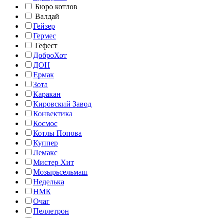
Бюро котлов
Валдай
Гейзер
Гермес
Гефест
ДоброХот
ДОН
Ермак
Зота
Каракан
Кировский Завод
Конвектика
Космос
Котлы Попова
Куппер
Лемакс
Мистер Хит
Мозырьсельмаш
Неделька
НМК
Очаг
Пеллетрон