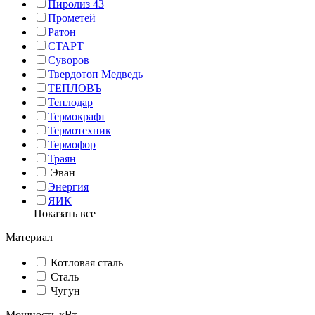
Пиролиз 43
Прометей
Ратон
СТАРТ
Суворов
Твердотоп Медведь
ТЕПЛОВЪ
Теплодар
Термокрафт
Термотехник
Термофор
Траян
Эван
Энергия
ЯИК
Показать все
Материал
Котловая сталь
Сталь
Чугун
Мощность кВт