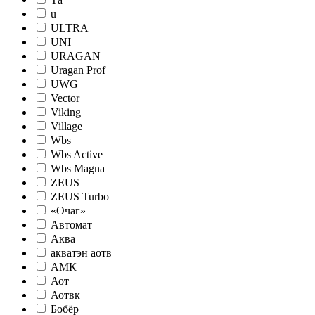
u
ULTRA
UNI
URAGAN
Uragan Prof
UWG
Vector
Viking
Village
Wbs
Wbs Active
Wbs Magna
ZEUS
ZEUS Turbo
«Очаг»
Автомат
Аква
акватэн аотв
АМК
Аот
Аотвк
Бобёр