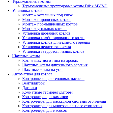
Термомасляные котлы
Термомасляные трехходовые котлы Dilex MV3-D
Установка котлов
Монтаж котельных под ключ
Монтаж пиролизных котлов
Монтаж промышленных котлов
Монтаж угольных котлов
Установка дровяных котлов
Установка комбинированного котла
Установка котлов длительного горения
Установка пеллетного котла
Установка твердотопливных котлов
Шахтные котлы
Котлы шахтного типа на дровах
Шахтные котлы длительного горения
Шахтные котлы на угле
Автоматика для котлов
Контроллеры для тепловых насосов
Вентиляторы
Датчики
Комнатные терморегуляторы
Контроллеры для каминов
Контроллеры для каскадной системы отопления
Контроллеры для многозонального отопления
Контроллеры для насосов