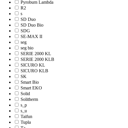
Pyroburn Lambda
R2
s
SD Duo
SD Duo Bio
SDG
SE-MAX II
seg
seg bio
SERIE 2000 KL
SERIE 2000 KLB
SICURO KL
SICURO KLB
SK
Smart Bio
Smart EKO
Solid
Solitherm
s_p
s_u
Taifun
Tupla
Tа