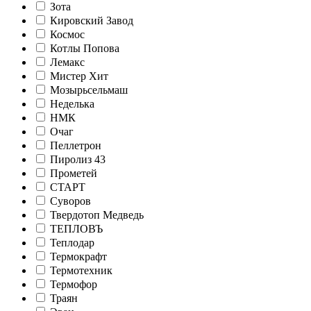
Зота
Кировский Завод
Космос
Котлы Попова
Лемакс
Мистер Хит
Мозырьсельмаш
Неделька
НМК
Очаг
Пеллетрон
Пиролиз 43
Прометей
СТАРТ
Суворов
Твердотоп Медведь
ТЕПЛОВЪ
Теплодар
Термокрафт
Термотехник
Термофор
Траян