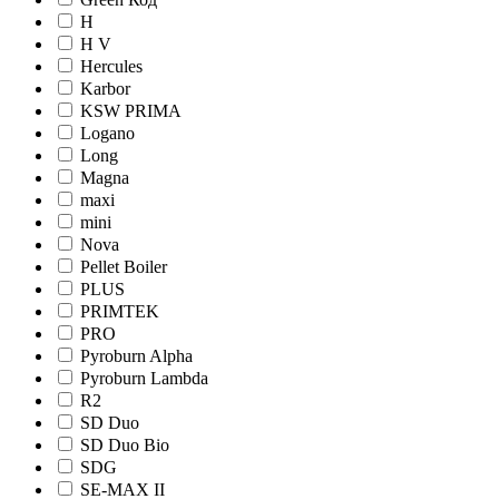
H
H V
Hercules
Karbor
KSW PRIMA
Logano
Long
Magna
maxi
mini
Nova
Pellet Boiler
PLUS
PRIMTEK
PRO
Pyroburn Alpha
Pyroburn Lambda
R2
SD Duo
SD Duo Bio
SDG
SE-MAX II