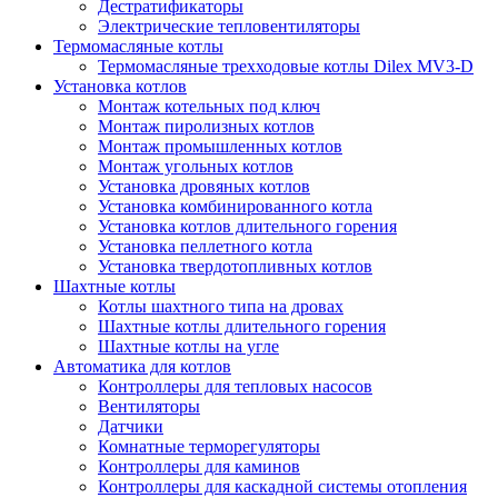
Дестратификаторы
Электрические тепловентиляторы
Термомасляные котлы
Термомасляные трехходовые котлы Dilex MV3-D
Установка котлов
Монтаж котельных под ключ
Монтаж пиролизных котлов
Монтаж промышленных котлов
Монтаж угольных котлов
Установка дровяных котлов
Установка комбинированного котла
Установка котлов длительного горения
Установка пеллетного котла
Установка твердотопливных котлов
Шахтные котлы
Котлы шахтного типа на дровах
Шахтные котлы длительного горения
Шахтные котлы на угле
Автоматика для котлов
Контроллеры для тепловых насосов
Вентиляторы
Датчики
Комнатные терморегуляторы
Контроллеры для каминов
Контроллеры для каскадной системы отопления