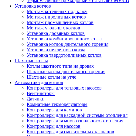
Термомасляные трехходовые котлы Dilex MV3-D
Установка котлов
Монтаж котельных под ключ
Монтаж пиролизных котлов
Монтаж промышленных котлов
Монтаж угольных котлов
Установка дровяных котлов
Установка комбинированного котла
Установка котлов длительного горения
Установка пеллетного котла
Установка твердотопливных котлов
Шахтные котлы
Котлы шахтного типа на дровах
Шахтные котлы длительного горения
Шахтные котлы на угле
Автоматика для котлов
Контроллеры для тепловых насосов
Вентиляторы
Датчики
Комнатные терморегуляторы
Контроллеры для каминов
Контроллеры для каскадной системы отопления
Контроллеры для многозонального отопления
Контроллеры для насосов
Контроллеры для смесительных клапанов