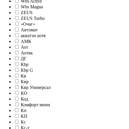
Wbs Active
Wbs Magna
ZEUS
ZEUS Turbo
«Очаг»
Автомат
акватэн аотв
АМК
Аот
Аотвк
ДГ
Кbр
Кbр G
Кв
Квр
Квр Универсал
КО
Код
Комфорт мини
Кп
КП
Кс
Кс-т