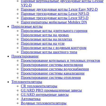
Паровые вертикальные двухходовые котлы Lexstar
VP2-D
Паровые двухходовые котлы Lexor Easy NP2-D
Паровые трехходовые котлы Lexor NP3-D
Паровые трехходовые котлы Lexor SP3-D
Парогенераторы мобильные Mobilex DN
Пиролизные котлы
Пиролизные котлы длительного горения
Пиролизные котлы на дровах
Пиролизные котлы на пеллетах
Пиролизные котлы на угле
Пиролизные котлы с водяным контуром
Пиролизные котлы шахтного типа
Проектирование
Проектирование котельных и тепловых пунктов
Проектирование системы вентиляции
Проектирование системы водоснабжения
Проектирование системы канализации
Проектирование системы отопления
Тепловентиляторы
CR тепловентиляторы
GUARD PRO промышленные завесы
GUARD интерьерные завесы
Автоматика
Водяные тепловентиляторы