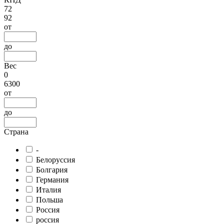
72
92
от
до
Вес
0
6300
от
до
Страна
-
Белоруссия
Болгария
Германия
Италия
Польша
Россия
россия