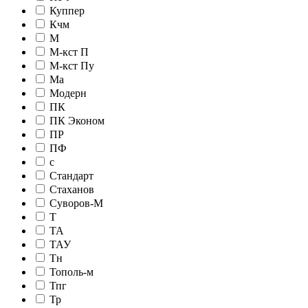
Куппер
Кчм
М
М-кст П
М-кст Пу
Ма
Модерн
ПК
ПК Эконом
ПР
ПФ
с
Стандарт
Стаханов
Суворов-М
Т
ТА
ТАУ
Тн
Тополь-м
Тпг
Тр