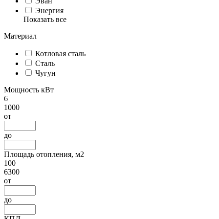
Эван
Энергия
Показать все
Материал
Котловая сталь
Сталь
Чугун
Мощность кВт
6
1000
от
до
Площадь отопления, м2
100
6300
от
до
КПД