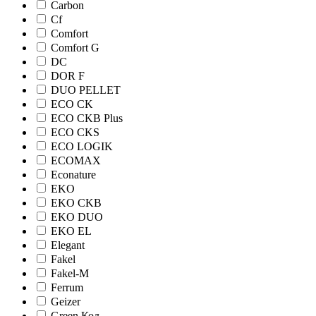
Carbon
Cf
Comfort
Comfort G
DC
DOR F
DUO PELLET
ECO CK
ECO CKB Plus
ECO CKS
ECO LOGIK
ECOMAX
Econature
EKO
EKO CKB
EKO DUO
EKO EL
Elegant
Fakel
Fakel-M
Ferrum
Geizer
Green Код