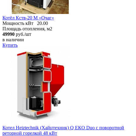
Котёл Кств-20 М «Очаг»
Мощность кВт
20.00
Площадь отопления, м2
49990
руб./шт
в наличии
Купить
Котел Heiztechnik (Хайцтехник) Q ЕКO Duo с поворотной
реторной горелкой 48 кВт