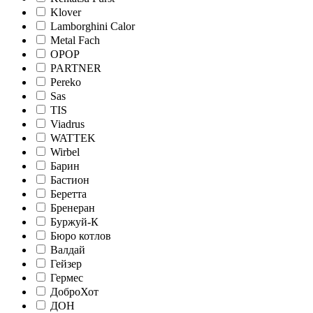
Klover
Lamborghini Calor
Metal Fach
OPOP
PARTNER
Pereko
Sas
TIS
Viadrus
WATTEK
Wirbel
Барин
Бастион
Беретта
Бренеран
Буржуй-К
Бюро котлов
Валдай
Гейзер
Гермес
ДоброХот
ДОН