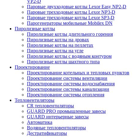
VP2-D
Паровые двухходовые котлы Lexor Easy NP2-D
Паровые трехходовые котлы Lexor NP3-D
Паровые трехходовые котлы Lexor SP3-D
Парогенераторы мобильные Mobilex DN
Пиролизные котлы
Пиролизные котлы длительного горения
Пиролизные котлы на дровах
Пиролизные котлы на пеллетах
Пиролизные котлы на угле
Пиролизные котлы с водяным контуром
Пиролизные котлы шахтного типа
Проектирование
Проектирование котельных и тепловых пунктов
Проектирование системы вентиляции
Проектирование системы водоснабжения
Проектирование системы канализации
Проектирование системы отопления
Тепловентиляторы
CR тепловентиляторы
GUARD PRO промышленные завесы
GUARD интерьерные завесы
Автоматика
Водяные тепловентиляторы
Дестратификаторы