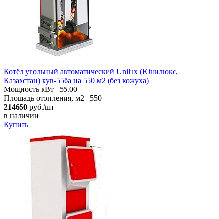
Котёл угольный автоматический Unilux (Юнилюкс,
Казахстан) кув-55ба на 550 м2 (без кожуха)
Мощность кВт
55.00
Площадь отопления, м2
550
214650
руб./шт
в наличии
Купить