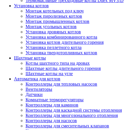
Термомасляные трехходовые котлы Dilex MV3-D
Установка котлов
Монтаж котельных под ключ
Монтаж пиролизных котлов
Монтаж промышленных котлов
Монтаж угольных котлов
Установка дровяных котлов
Установка комбинированного котла
Установка котлов длительного горения
Установка пеллетного котла
Установка твердотопливных котлов
Шахтные котлы
Котлы шахтного типа на дровах
Шахтные котлы длительного горения
Шахтные котлы на угле
Автоматика для котлов
Контроллеры для тепловых насосов
Вентиляторы
Датчики
Комнатные терморегуляторы
Контроллеры для каминов
Контроллеры для каскадной системы отопления
Контроллеры для многозонального отопления
Контроллеры для насосов
Контроллеры для смесительных клапанов