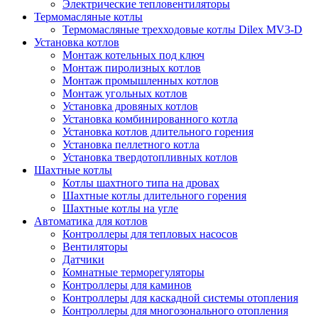
Электрические тепловентиляторы
Термомасляные котлы
Термомасляные трехходовые котлы Dilex MV3-D
Установка котлов
Монтаж котельных под ключ
Монтаж пиролизных котлов
Монтаж промышленных котлов
Монтаж угольных котлов
Установка дровяных котлов
Установка комбинированного котла
Установка котлов длительного горения
Установка пеллетного котла
Установка твердотопливных котлов
Шахтные котлы
Котлы шахтного типа на дровах
Шахтные котлы длительного горения
Шахтные котлы на угле
Автоматика для котлов
Контроллеры для тепловых насосов
Вентиляторы
Датчики
Комнатные терморегуляторы
Контроллеры для каминов
Контроллеры для каскадной системы отопления
Контроллеры для многозонального отопления