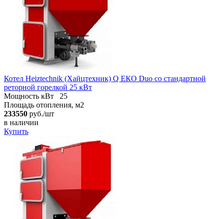
Котел Heiztechnik (Хайцтехник) Q ЕКO Duo со стандартной
реторной горелкой 25 кВт
Мощность кВт
25
Площадь отопления, м2
233550
руб./шт
в наличии
Купить