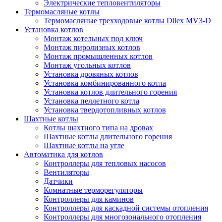
Электрические тепловентиляторы
Термомасляные котлы
Термомасляные трехходовые котлы Dilex MV3-D
Установка котлов
Монтаж котельных под ключ
Монтаж пиролизных котлов
Монтаж промышленных котлов
Монтаж угольных котлов
Установка дровяных котлов
Установка комбинированного котла
Установка котлов длительного горения
Установка пеллетного котла
Установка твердотопливных котлов
Шахтные котлы
Котлы шахтного типа на дровах
Шахтные котлы длительного горения
Шахтные котлы на угле
Автоматика для котлов
Контроллеры для тепловых насосов
Вентиляторы
Датчики
Комнатные терморегуляторы
Контроллеры для каминов
Контроллеры для каскадной системы отопления
Контроллеры для многозонального отопления