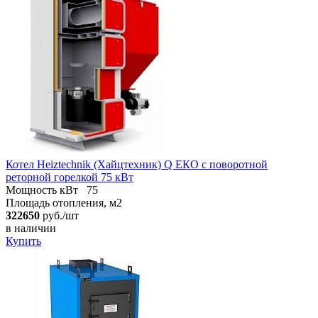
Котел Heiztechnik (Хайцтехник) Q ЕКO с поворотной
реторной горелкой 75 кВт
Мощность кВт
75
Площадь отопления, м2
322650
руб./шт
в наличии
Купить