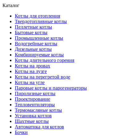
Каталог
Котлы для отопления
Твердотопливные котлы
Пеллетные котлы
Бытовые котлы
Промышленные котлы
Водогрейные котлы
Дизельные котлы
Комбинируемые котлы
Котлы длительного горения
Котлы на дровах
Котлы на лузге
Котлы на перегретой воде
Котлы на угле
Паровые котлы и парогенераторы
Пиролизные котлы
Проектирование
Тепловентиляторы
Термомасляные котлы
Установка котлов
Шахтные котлы
Автоматика для котлов
Бочки