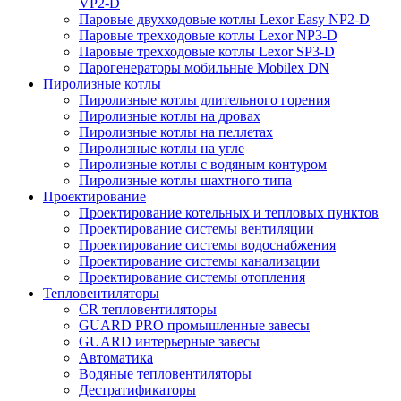
VP2-D
Паровые двухходовые котлы Lexor Easy NP2-D
Паровые трехходовые котлы Lexor NP3-D
Паровые трехходовые котлы Lexor SP3-D
Парогенераторы мобильные Mobilex DN
Пиролизные котлы
Пиролизные котлы длительного горения
Пиролизные котлы на дровах
Пиролизные котлы на пеллетах
Пиролизные котлы на угле
Пиролизные котлы с водяным контуром
Пиролизные котлы шахтного типа
Проектирование
Проектирование котельных и тепловых пунктов
Проектирование системы вентиляции
Проектирование системы водоснабжения
Проектирование системы канализации
Проектирование системы отопления
Тепловентиляторы
CR тепловентиляторы
GUARD PRO промышленные завесы
GUARD интерьерные завесы
Автоматика
Водяные тепловентиляторы
Дестратификаторы