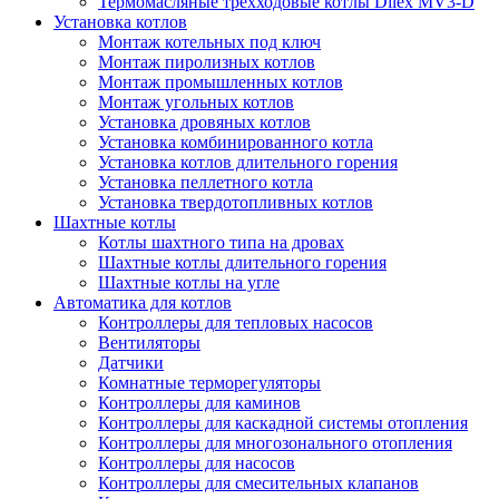
Термомасляные трехходовые котлы Dilex MV3-D
Установка котлов
Монтаж котельных под ключ
Монтаж пиролизных котлов
Монтаж промышленных котлов
Монтаж угольных котлов
Установка дровяных котлов
Установка комбинированного котла
Установка котлов длительного горения
Установка пеллетного котла
Установка твердотопливных котлов
Шахтные котлы
Котлы шахтного типа на дровах
Шахтные котлы длительного горения
Шахтные котлы на угле
Автоматика для котлов
Контроллеры для тепловых насосов
Вентиляторы
Датчики
Комнатные терморегуляторы
Контроллеры для каминов
Контроллеры для каскадной системы отопления
Контроллеры для многозонального отопления
Контроллеры для насосов
Контроллеры для смесительных клапанов