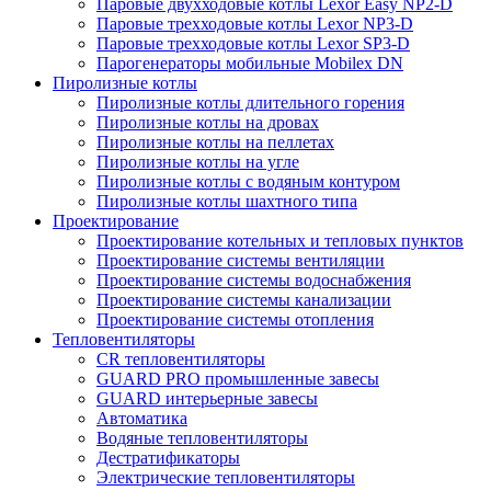
Паровые двухходовые котлы Lexor Easy NP2-D
Паровые трехходовые котлы Lexor NP3-D
Паровые трехходовые котлы Lexor SP3-D
Парогенераторы мобильные Mobilex DN
Пиролизные котлы
Пиролизные котлы длительного горения
Пиролизные котлы на дровах
Пиролизные котлы на пеллетах
Пиролизные котлы на угле
Пиролизные котлы с водяным контуром
Пиролизные котлы шахтного типа
Проектирование
Проектирование котельных и тепловых пунктов
Проектирование системы вентиляции
Проектирование системы водоснабжения
Проектирование системы канализации
Проектирование системы отопления
Тепловентиляторы
CR тепловентиляторы
GUARD PRO промышленные завесы
GUARD интерьерные завесы
Автоматика
Водяные тепловентиляторы
Дестратификаторы
Электрические тепловентиляторы