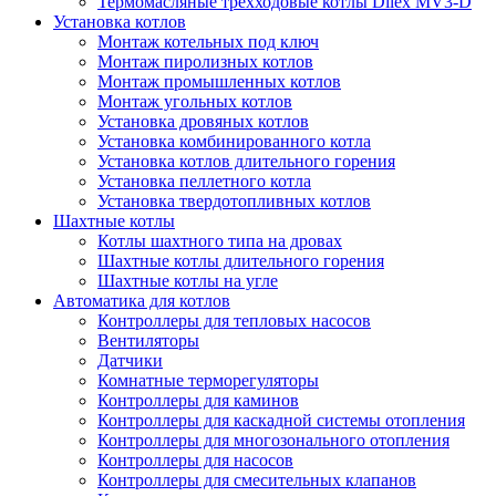
Термомасляные трехходовые котлы Dilex MV3-D
Установка котлов
Монтаж котельных под ключ
Монтаж пиролизных котлов
Монтаж промышленных котлов
Монтаж угольных котлов
Установка дровяных котлов
Установка комбинированного котла
Установка котлов длительного горения
Установка пеллетного котла
Установка твердотопливных котлов
Шахтные котлы
Котлы шахтного типа на дровах
Шахтные котлы длительного горения
Шахтные котлы на угле
Автоматика для котлов
Контроллеры для тепловых насосов
Вентиляторы
Датчики
Комнатные терморегуляторы
Контроллеры для каминов
Контроллеры для каскадной системы отопления
Контроллеры для многозонального отопления
Контроллеры для насосов
Контроллеры для смесительных клапанов