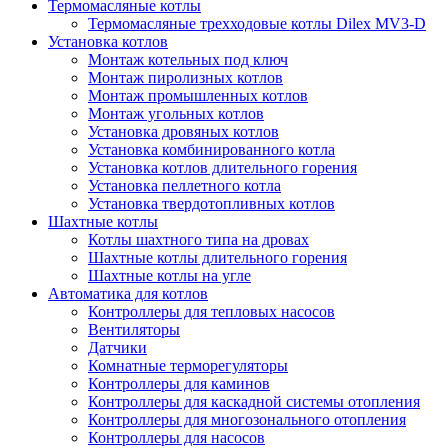
Термомасляные котлы
Термомасляные трехходовые котлы Dilex MV3-D
Установка котлов
Монтаж котельных под ключ
Монтаж пиролизных котлов
Монтаж промышленных котлов
Монтаж угольных котлов
Установка дровяных котлов
Установка комбинированного котла
Установка котлов длительного горения
Установка пеллетного котла
Установка твердотопливных котлов
Шахтные котлы
Котлы шахтного типа на дровах
Шахтные котлы длительного горения
Шахтные котлы на угле
Автоматика для котлов
Контроллеры для тепловых насосов
Вентиляторы
Датчики
Комнатные терморегуляторы
Контроллеры для каминов
Контроллеры для каскадной системы отопления
Контроллеры для многозонального отопления
Контроллеры для насосов