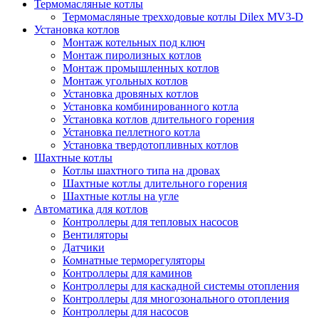
Термомасляные котлы
Термомасляные трехходовые котлы Dilex MV3-D
Установка котлов
Монтаж котельных под ключ
Монтаж пиролизных котлов
Монтаж промышленных котлов
Монтаж угольных котлов
Установка дровяных котлов
Установка комбинированного котла
Установка котлов длительного горения
Установка пеллетного котла
Установка твердотопливных котлов
Шахтные котлы
Котлы шахтного типа на дровах
Шахтные котлы длительного горения
Шахтные котлы на угле
Автоматика для котлов
Контроллеры для тепловых насосов
Вентиляторы
Датчики
Комнатные терморегуляторы
Контроллеры для каминов
Контроллеры для каскадной системы отопления
Контроллеры для многозонального отопления
Контроллеры для насосов