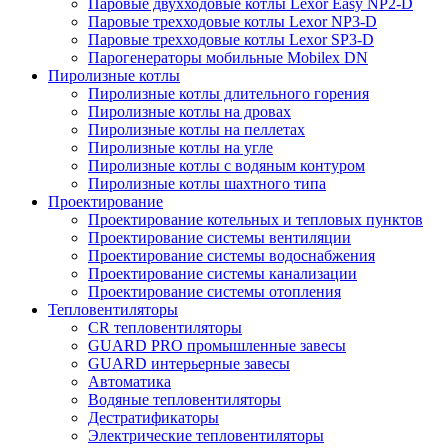
Паровые двухходовые котлы Lexor Easy NP2-D
Паровые трехходовые котлы Lexor NP3-D
Паровые трехходовые котлы Lexor SP3-D
Парогенераторы мобильные Mobilex DN
Пиролизные котлы
Пиролизные котлы длительного горения
Пиролизные котлы на дровах
Пиролизные котлы на пеллетах
Пиролизные котлы на угле
Пиролизные котлы с водяным контуром
Пиролизные котлы шахтного типа
Проектирование
Проектирование котельных и тепловых пунктов
Проектирование системы вентиляции
Проектирование системы водоснабжения
Проектирование системы канализации
Проектирование системы отопления
Тепловентиляторы
CR тепловентиляторы
GUARD PRO промышленные завесы
GUARD интерьерные завесы
Автоматика
Водяные тепловентиляторы
Дестратификаторы
Электрические тепловентиляторы