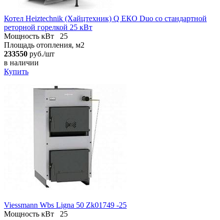
Котел Heiztechnik (Хайцтехник) Q ЕКO Duo со стандартной
реторной горелкой 25 кВт
Мощность кВт
25
Площадь отопления, м2
233550
руб./шт
в наличии
Купить
Viessmann Wbs Ligna 50 Zk01749 -25
Мощность кВт
25