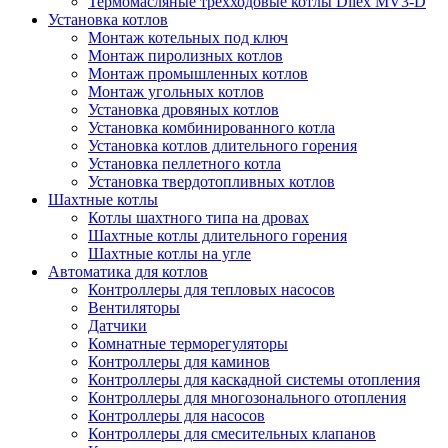
Термомасляные трехходовые котлы Dilex MV3-D
Установка котлов
Монтаж котельных под ключ
Монтаж пиролизных котлов
Монтаж промышленных котлов
Монтаж угольных котлов
Установка дровяных котлов
Установка комбинированного котла
Установка котлов длительного горения
Установка пеллетного котла
Установка твердотопливных котлов
Шахтные котлы
Котлы шахтного типа на дровах
Шахтные котлы длительного горения
Шахтные котлы на угле
Автоматика для котлов
Контроллеры для тепловых насосов
Вентиляторы
Датчики
Комнатные терморегуляторы
Контроллеры для каминов
Контроллеры для каскадной системы отопления
Контроллеры для многозонального отопления
Контроллеры для насосов
Контроллеры для смесительных клапанов