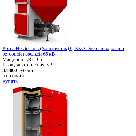
Котел Heiztechnik (Хайцтехник) Q ЕКO Duo с поворотной
реторной горелкой 65 кВт
Мощность кВт
65
Площадь отопления, м2
378000
руб./шт
в наличии
Купить