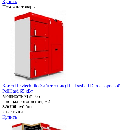
Купить
Похожие товары
Котел Heiztechnik (Хайцтехник) НT DasPell Duo с горелкой
PellHard 65 кВт
Мощность кВт
65
Площадь отопления, м2
326700
руб./шт
в наличии
Купить