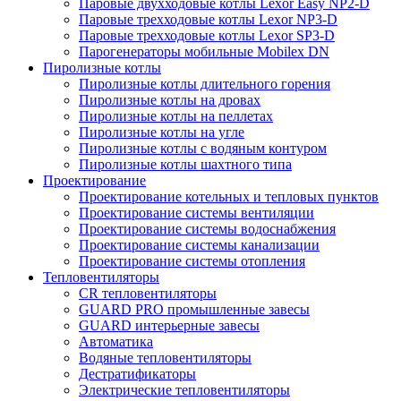
Паровые двухходовые котлы Lexor Easy NP2-D
Паровые трехходовые котлы Lexor NP3-D
Паровые трехходовые котлы Lexor SP3-D
Парогенераторы мобильные Mobilex DN
Пиролизные котлы
Пиролизные котлы длительного горения
Пиролизные котлы на дровах
Пиролизные котлы на пеллетах
Пиролизные котлы на угле
Пиролизные котлы с водяным контуром
Пиролизные котлы шахтного типа
Проектирование
Проектирование котельных и тепловых пунктов
Проектирование системы вентиляции
Проектирование системы водоснабжения
Проектирование системы канализации
Проектирование системы отопления
Тепловентиляторы
CR тепловентиляторы
GUARD PRO промышленные завесы
GUARD интерьерные завесы
Автоматика
Водяные тепловентиляторы
Дестратификаторы
Электрические тепловентиляторы