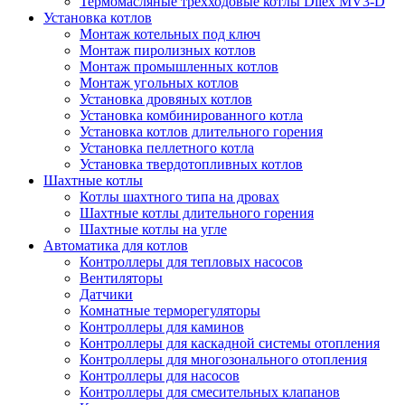
Термомасляные трехходовые котлы Dilex MV3-D
Установка котлов
Монтаж котельных под ключ
Монтаж пиролизных котлов
Монтаж промышленных котлов
Монтаж угольных котлов
Установка дровяных котлов
Установка комбинированного котла
Установка котлов длительного горения
Установка пеллетного котла
Установка твердотопливных котлов
Шахтные котлы
Котлы шахтного типа на дровах
Шахтные котлы длительного горения
Шахтные котлы на угле
Автоматика для котлов
Контроллеры для тепловых насосов
Вентиляторы
Датчики
Комнатные терморегуляторы
Контроллеры для каминов
Контроллеры для каскадной системы отопления
Контроллеры для многозонального отопления
Контроллеры для насосов
Контроллеры для смесительных клапанов