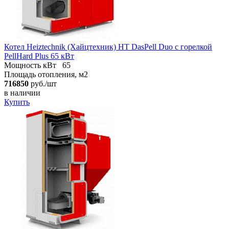
Котел Heiztechnik (Хайцтехник) HT DasPell Duo с горелкой
PellHard Plus 65 кВт
Мощность кВт
65
Площадь отопления, м2
716850
руб./шт
в наличии
Купить