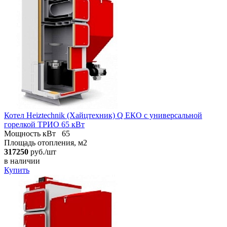
Котел Heiztechnik (Хайцтехник) Q ЕКO с универсальной
горелкой ТРИО 65 кВт
Мощность кВт
65
Площадь отопления, м2
317250
руб./шт
в наличии
Купить