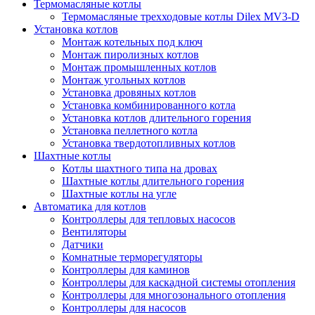
Термомасляные котлы
Термомасляные трехходовые котлы Dilex MV3-D
Установка котлов
Монтаж котельных под ключ
Монтаж пиролизных котлов
Монтаж промышленных котлов
Монтаж угольных котлов
Установка дровяных котлов
Установка комбинированного котла
Установка котлов длительного горения
Установка пеллетного котла
Установка твердотопливных котлов
Шахтные котлы
Котлы шахтного типа на дровах
Шахтные котлы длительного горения
Шахтные котлы на угле
Автоматика для котлов
Контроллеры для тепловых насосов
Вентиляторы
Датчики
Комнатные терморегуляторы
Контроллеры для каминов
Контроллеры для каскадной системы отопления
Контроллеры для многозонального отопления
Контроллеры для насосов