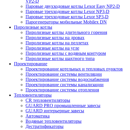
VP2-D
Паровые двухходовые котлы Lexor Easy NP2-D
Паровые трехходовые котлы Lexor NP3-D
Паровые трехходовые котлы Lexor SP3-D
Парогенераторы мобильные Mobilex DN
Пиролизные котлы
Пиролизные котлы длительного горения
Пиролизные котлы на дровах
Пиролизные котлы на пеллетах
Пиролизные котлы на угле
Пиролизные котлы с водяным контуром
Пиролизные котлы шахтного типа
Проектирование
Проектирование котельных и тепловых пунктов
Проектирование системы вентиляции
Проектирование системы водоснабжения
Проектирование системы канализации
Проектирование системы отопления
Тепловентиляторы
CR тепловентиляторы
GUARD PRO промышленные завесы
GUARD интерьерные завесы
Автоматика
Водяные тепловентиляторы
Дестратификаторы