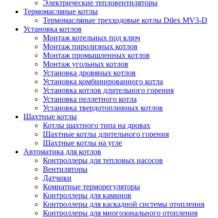
Электрические тепловентиляторы
Термомасляные котлы
Термомасляные трехходовые котлы Dilex MV3-D
Установка котлов
Монтаж котельных под ключ
Монтаж пиролизных котлов
Монтаж промышленных котлов
Монтаж угольных котлов
Установка дровяных котлов
Установка комбинированного котла
Установка котлов длительного горения
Установка пеллетного котла
Установка твердотопливных котлов
Шахтные котлы
Котлы шахтного типа на дровах
Шахтные котлы длительного горения
Шахтные котлы на угле
Автоматика для котлов
Контроллеры для тепловых насосов
Вентиляторы
Датчики
Комнатные терморегуляторы
Контроллеры для каминов
Контроллеры для каскадной системы отопления
Контроллеры для многозонального отопления