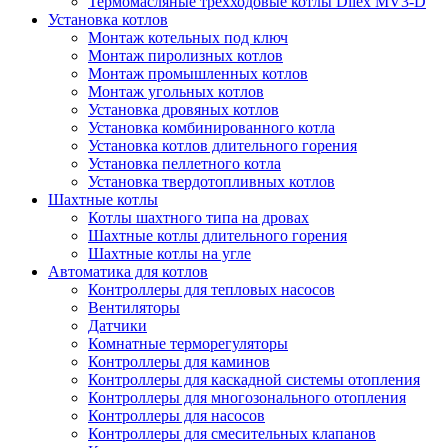
Термомасляные трехходовые котлы Dilex MV3-D
Установка котлов
Монтаж котельных под ключ
Монтаж пиролизных котлов
Монтаж промышленных котлов
Монтаж угольных котлов
Установка дровяных котлов
Установка комбинированного котла
Установка котлов длительного горения
Установка пеллетного котла
Установка твердотопливных котлов
Шахтные котлы
Котлы шахтного типа на дровах
Шахтные котлы длительного горения
Шахтные котлы на угле
Автоматика для котлов
Контроллеры для тепловых насосов
Вентиляторы
Датчики
Комнатные терморегуляторы
Контроллеры для каминов
Контроллеры для каскадной системы отопления
Контроллеры для многозонального отопления
Контроллеры для насосов
Контроллеры для смесительных клапанов