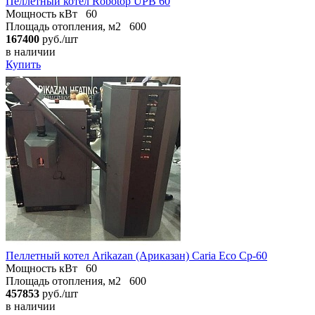
Пеллетный котел Robotop UPB 60
Мощность кВт
60
Площадь отопления, м2
600
167400
руб./шт
в наличии
Купить
Пеллетный котел Arikazan (Ариказан) Caria Eco Cp-60
Мощность кВт
60
Площадь отопления, м2
600
457853
руб./шт
в наличии