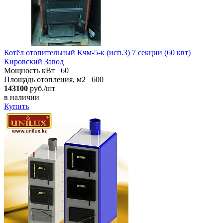
Котёл отопительный Кчм-5-к (исп.3) 7 секции (60 квт)
Кировский Завод
Мощность кВт
60
Площадь отопления, м2
600
143100
руб./шт
в наличии
Купить