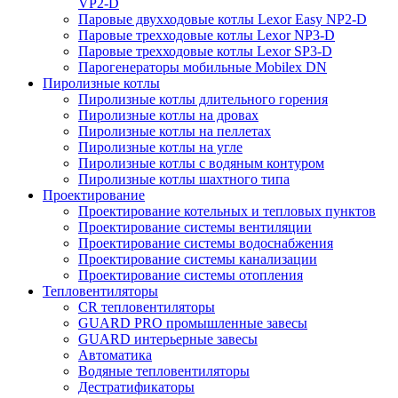
VP2-D
Паровые двухходовые котлы Lexor Easy NP2-D
Паровые трехходовые котлы Lexor NP3-D
Паровые трехходовые котлы Lexor SP3-D
Парогенераторы мобильные Mobilex DN
Пиролизные котлы
Пиролизные котлы длительного горения
Пиролизные котлы на дровах
Пиролизные котлы на пеллетах
Пиролизные котлы на угле
Пиролизные котлы с водяным контуром
Пиролизные котлы шахтного типа
Проектирование
Проектирование котельных и тепловых пунктов
Проектирование системы вентиляции
Проектирование системы водоснабжения
Проектирование системы канализации
Проектирование системы отопления
Тепловентиляторы
CR тепловентиляторы
GUARD PRO промышленные завесы
GUARD интерьерные завесы
Автоматика
Водяные тепловентиляторы
Дестратификаторы