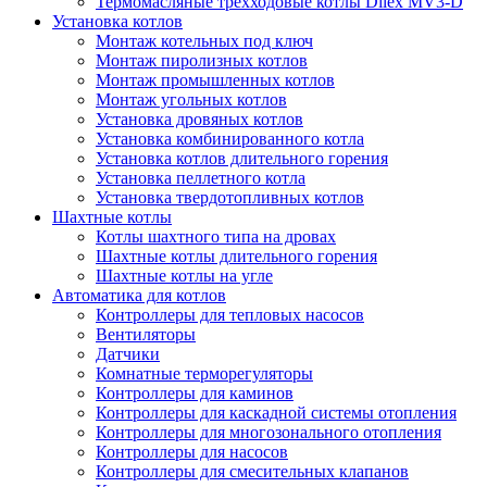
Термомасляные трехходовые котлы Dilex MV3-D
Установка котлов
Монтаж котельных под ключ
Монтаж пиролизных котлов
Монтаж промышленных котлов
Монтаж угольных котлов
Установка дровяных котлов
Установка комбинированного котла
Установка котлов длительного горения
Установка пеллетного котла
Установка твердотопливных котлов
Шахтные котлы
Котлы шахтного типа на дровах
Шахтные котлы длительного горения
Шахтные котлы на угле
Автоматика для котлов
Контроллеры для тепловых насосов
Вентиляторы
Датчики
Комнатные терморегуляторы
Контроллеры для каминов
Контроллеры для каскадной системы отопления
Контроллеры для многозонального отопления
Контроллеры для насосов
Контроллеры для смесительных клапанов