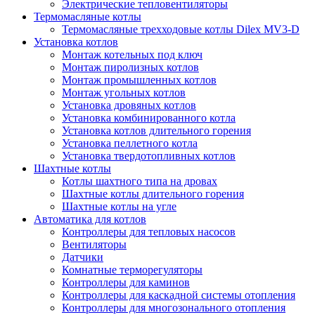
Электрические тепловентиляторы
Термомасляные котлы
Термомасляные трехходовые котлы Dilex MV3-D
Установка котлов
Монтаж котельных под ключ
Монтаж пиролизных котлов
Монтаж промышленных котлов
Монтаж угольных котлов
Установка дровяных котлов
Установка комбинированного котла
Установка котлов длительного горения
Установка пеллетного котла
Установка твердотопливных котлов
Шахтные котлы
Котлы шахтного типа на дровах
Шахтные котлы длительного горения
Шахтные котлы на угле
Автоматика для котлов
Контроллеры для тепловых насосов
Вентиляторы
Датчики
Комнатные терморегуляторы
Контроллеры для каминов
Контроллеры для каскадной системы отопления
Контроллеры для многозонального отопления