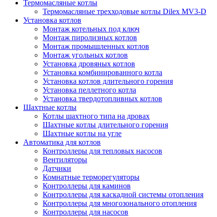
Термомасляные котлы
Термомасляные трехходовые котлы Dilex MV3-D
Установка котлов
Монтаж котельных под ключ
Монтаж пиролизных котлов
Монтаж промышленных котлов
Монтаж угольных котлов
Установка дровяных котлов
Установка комбинированного котла
Установка котлов длительного горения
Установка пеллетного котла
Установка твердотопливных котлов
Шахтные котлы
Котлы шахтного типа на дровах
Шахтные котлы длительного горения
Шахтные котлы на угле
Автоматика для котлов
Контроллеры для тепловых насосов
Вентиляторы
Датчики
Комнатные терморегуляторы
Контроллеры для каминов
Контроллеры для каскадной системы отопления
Контроллеры для многозонального отопления
Контроллеры для насосов