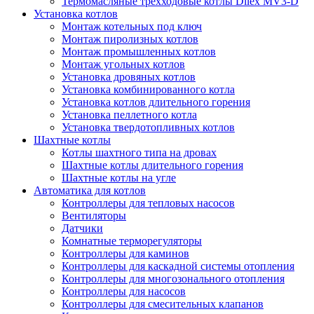
Термомасляные трехходовые котлы Dilex MV3-D
Установка котлов
Монтаж котельных под ключ
Монтаж пиролизных котлов
Монтаж промышленных котлов
Монтаж угольных котлов
Установка дровяных котлов
Установка комбинированного котла
Установка котлов длительного горения
Установка пеллетного котла
Установка твердотопливных котлов
Шахтные котлы
Котлы шахтного типа на дровах
Шахтные котлы длительного горения
Шахтные котлы на угле
Автоматика для котлов
Контроллеры для тепловых насосов
Вентиляторы
Датчики
Комнатные терморегуляторы
Контроллеры для каминов
Контроллеры для каскадной системы отопления
Контроллеры для многозонального отопления
Контроллеры для насосов
Контроллеры для смесительных клапанов