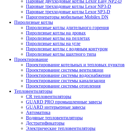
Паровые двухходовые котлы Lexor Easy NP2-D
Паровые трехходовые котлы Lexor NP3-D
Паровые трехходовые котлы Lexor SP3-D
Парогенераторы мобильные Mobilex DN
Пиролизные котлы
Пиролизные котлы длительного горения
Пиролизные котлы на дровах
Пиролизные котлы на пеллетах
Пиролизные котлы на угле
Пиролизные котлы с водяным контуром
Пиролизные котлы шахтного типа
Проектирование
Проектирование котельных и тепловых пунктов
Проектирование системы вентиляции
Проектирование системы водоснабжения
Проектирование системы канализации
Проектирование системы отопления
Тепловентиляторы
CR тепловентиляторы
GUARD PRO промышленные завесы
GUARD интерьерные завесы
Автоматика
Водяные тепловентиляторы
Дестратификаторы
Электрические тепловентиляторы