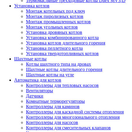
Термомасляные трехходовые котлы Dilex MV3-D
Установка котлов
Монтаж котельных под ключ
Монтаж пиролизных котлов
Монтаж промышленных котлов
Монтаж угольных котлов
Установка дровяных котлов
Установка комбинированного котла
Установка котлов длительного горения
Установка пеллетного котла
Установка твердотопливных котлов
Шахтные котлы
Котлы шахтного типа на дровах
Шахтные котлы длительного горения
Шахтные котлы на угле
Автоматика для котлов
Контроллеры для тепловых насосов
Вентиляторы
Датчики
Комнатные терморегуляторы
Контроллеры для каминов
Контроллеры для каскадной системы отопления
Контроллеры для многозонального отопления
Контроллеры для насосов
Контроллеры для смесительных клапанов