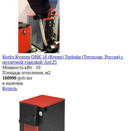
Котёл Куппер ОВК 10 (Купер) Teplodar (Теплодар, Россия) с
пеллетной горелкой Апг25
Мощность кВт
10
Площадь отопления, м2
160990
руб./шт
в наличии
Купить