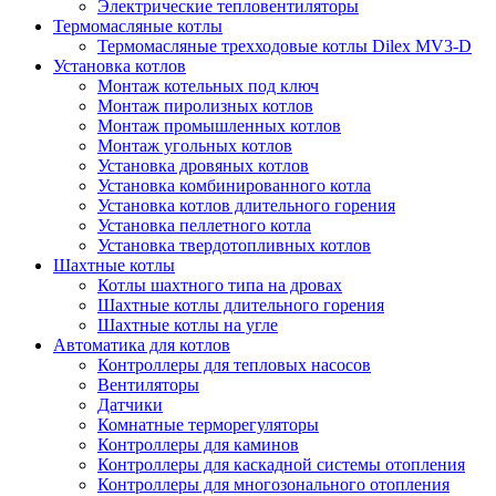
Электрические тепловентиляторы
Термомасляные котлы
Термомасляные трехходовые котлы Dilex MV3-D
Установка котлов
Монтаж котельных под ключ
Монтаж пиролизных котлов
Монтаж промышленных котлов
Монтаж угольных котлов
Установка дровяных котлов
Установка комбинированного котла
Установка котлов длительного горения
Установка пеллетного котла
Установка твердотопливных котлов
Шахтные котлы
Котлы шахтного типа на дровах
Шахтные котлы длительного горения
Шахтные котлы на угле
Автоматика для котлов
Контроллеры для тепловых насосов
Вентиляторы
Датчики
Комнатные терморегуляторы
Контроллеры для каминов
Контроллеры для каскадной системы отопления
Контроллеры для многозонального отопления