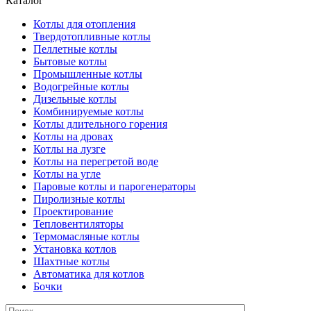
Каталог
Котлы для отопления
Твердотопливные котлы
Пеллетные котлы
Бытовые котлы
Промышленные котлы
Водогрейные котлы
Дизельные котлы
Комбинируемые котлы
Котлы длительного горения
Котлы на дровах
Котлы на лузге
Котлы на перегретой воде
Котлы на угле
Паровые котлы и парогенераторы
Пиролизные котлы
Проектирование
Тепловентиляторы
Термомасляные котлы
Установка котлов
Шахтные котлы
Автоматика для котлов
Бочки