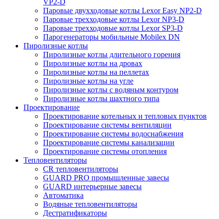
VP2-D
Паровые двухходовые котлы Lexor Easy NP2-D
Паровые трехходовые котлы Lexor NP3-D
Паровые трехходовые котлы Lexor SP3-D
Парогенераторы мобильные Mobilex DN
Пиролизные котлы
Пиролизные котлы длительного горения
Пиролизные котлы на дровах
Пиролизные котлы на пеллетах
Пиролизные котлы на угле
Пиролизные котлы с водяным контуром
Пиролизные котлы шахтного типа
Проектирование
Проектирование котельных и тепловых пунктов
Проектирование системы вентиляции
Проектирование системы водоснабжения
Проектирование системы канализации
Проектирование системы отопления
Тепловентиляторы
CR тепловентиляторы
GUARD PRO промышленные завесы
GUARD интерьерные завесы
Автоматика
Водяные тепловентиляторы
Дестратификаторы