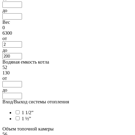
до
Вес
0
6300
от
до
Водяная емкость котла
52
130
от
до
Вход/Выход системы отопления
1 1/2”
1 ½”
Объем топочной камеры
56