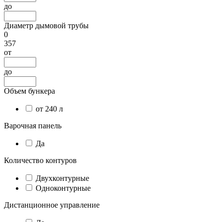
до
Диаметр дымовой трубы
0
357
от
до
Объем бункера
от 240 л
Варочная панель
Да
Количество контуров
Двухконтурные
Одноконтурные
Дистанционное управление