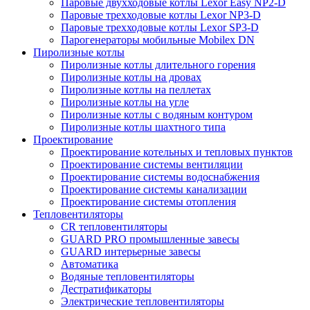
Паровые двухходовые котлы Lexor Easy NP2-D
Паровые трехходовые котлы Lexor NP3-D
Паровые трехходовые котлы Lexor SP3-D
Парогенераторы мобильные Mobilex DN
Пиролизные котлы
Пиролизные котлы длительного горения
Пиролизные котлы на дровах
Пиролизные котлы на пеллетах
Пиролизные котлы на угле
Пиролизные котлы с водяным контуром
Пиролизные котлы шахтного типа
Проектирование
Проектирование котельных и тепловых пунктов
Проектирование системы вентиляции
Проектирование системы водоснабжения
Проектирование системы канализации
Проектирование системы отопления
Тепловентиляторы
CR тепловентиляторы
GUARD PRO промышленные завесы
GUARD интерьерные завесы
Автоматика
Водяные тепловентиляторы
Дестратификаторы
Электрические тепловентиляторы