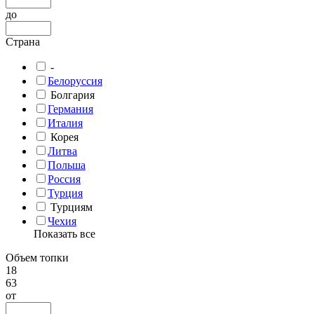
до
Страна
-
Белоруссия
Болгария
Германия
Италия
Корея
Литва
Польша
Россия
Турция
Турциям
Чехия
Показать все
Объем топки
18
63
от