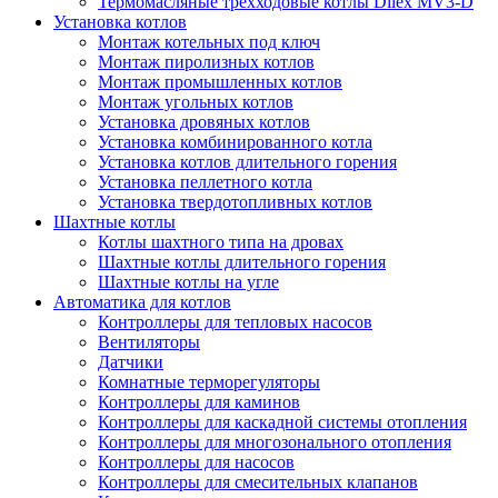
Термомасляные трехходовые котлы Dilex MV3-D
Установка котлов
Монтаж котельных под ключ
Монтаж пиролизных котлов
Монтаж промышленных котлов
Монтаж угольных котлов
Установка дровяных котлов
Установка комбинированного котла
Установка котлов длительного горения
Установка пеллетного котла
Установка твердотопливных котлов
Шахтные котлы
Котлы шахтного типа на дровах
Шахтные котлы длительного горения
Шахтные котлы на угле
Автоматика для котлов
Контроллеры для тепловых насосов
Вентиляторы
Датчики
Комнатные терморегуляторы
Контроллеры для каминов
Контроллеры для каскадной системы отопления
Контроллеры для многозонального отопления
Контроллеры для насосов
Контроллеры для смесительных клапанов