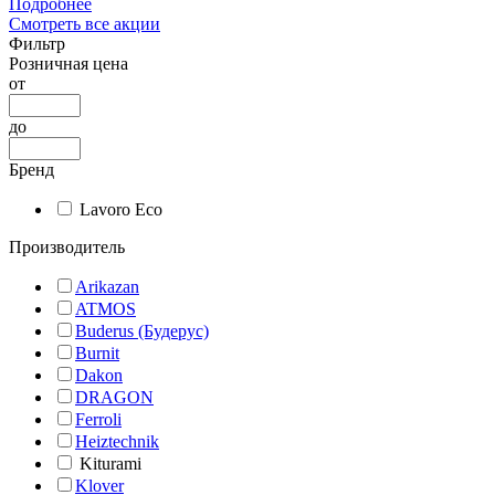
Подробнее
Смотреть все акции
Фильтр
Розничная цена
от
до
Бренд
Lavoro Eco
Производитель
Arikazan
ATMOS
Buderus (Будерус)
Burnit
Dakon
DRAGON
Ferroli
Heiztechnik
Kiturami
Klover