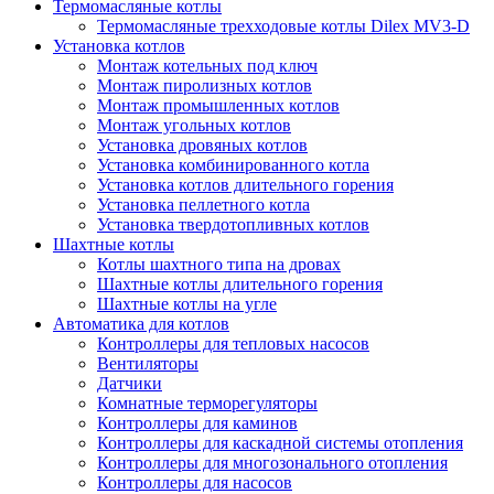
Термомасляные котлы
Термомасляные трехходовые котлы Dilex MV3-D
Установка котлов
Монтаж котельных под ключ
Монтаж пиролизных котлов
Монтаж промышленных котлов
Монтаж угольных котлов
Установка дровяных котлов
Установка комбинированного котла
Установка котлов длительного горения
Установка пеллетного котла
Установка твердотопливных котлов
Шахтные котлы
Котлы шахтного типа на дровах
Шахтные котлы длительного горения
Шахтные котлы на угле
Автоматика для котлов
Контроллеры для тепловых насосов
Вентиляторы
Датчики
Комнатные терморегуляторы
Контроллеры для каминов
Контроллеры для каскадной системы отопления
Контроллеры для многозонального отопления
Контроллеры для насосов