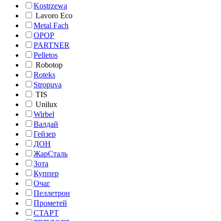
Kostrzewa
Lavoro Eco
Metal Fach
OPOP
PARTNER
Pelletos
Robotop
Roteks
Stropuva
TIS
Unilux
Wirbel
Валдай
Гейзер
ДОН
ЖарСталь
Зота
Куппер
Очаг
Пеллетрон
Прометей
СТАРТ