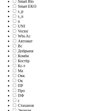
Smart Bio
Smart EKO
s_p
s_u
u
UNI
Vector
Wbs Ac
Автомат
Вс
Добрыня
Комби
Костёр
Кс-т
Ма
Овк
Ок
ПР
Про
ПФ
с
Стаханов
Эконом