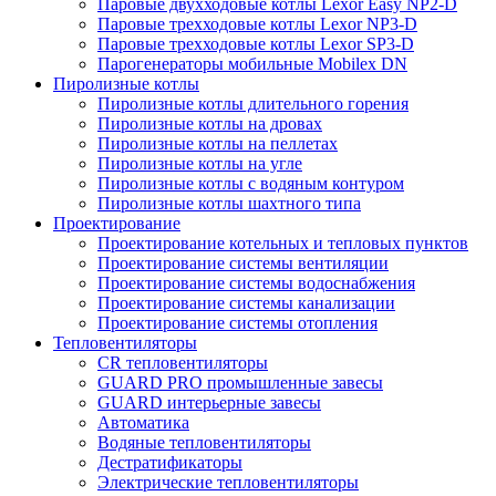
Паровые двухходовые котлы Lexor Easy NP2-D
Паровые трехходовые котлы Lexor NP3-D
Паровые трехходовые котлы Lexor SP3-D
Парогенераторы мобильные Mobilex DN
Пиролизные котлы
Пиролизные котлы длительного горения
Пиролизные котлы на дровах
Пиролизные котлы на пеллетах
Пиролизные котлы на угле
Пиролизные котлы с водяным контуром
Пиролизные котлы шахтного типа
Проектирование
Проектирование котельных и тепловых пунктов
Проектирование системы вентиляции
Проектирование системы водоснабжения
Проектирование системы канализации
Проектирование системы отопления
Тепловентиляторы
CR тепловентиляторы
GUARD PRO промышленные завесы
GUARD интерьерные завесы
Автоматика
Водяные тепловентиляторы
Дестратификаторы
Электрические тепловентиляторы