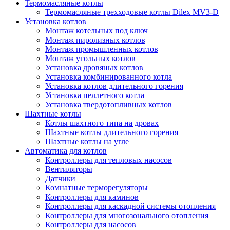
Термомасляные котлы
Термомасляные трехходовые котлы Dilex MV3-D
Установка котлов
Монтаж котельных под ключ
Монтаж пиролизных котлов
Монтаж промышленных котлов
Монтаж угольных котлов
Установка дровяных котлов
Установка комбинированного котла
Установка котлов длительного горения
Установка пеллетного котла
Установка твердотопливных котлов
Шахтные котлы
Котлы шахтного типа на дровах
Шахтные котлы длительного горения
Шахтные котлы на угле
Автоматика для котлов
Контроллеры для тепловых насосов
Вентиляторы
Датчики
Комнатные терморегуляторы
Контроллеры для каминов
Контроллеры для каскадной системы отопления
Контроллеры для многозонального отопления
Контроллеры для насосов