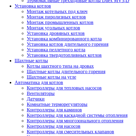
Термомасляные трехходовые котлы Dilex MV3-D
Установка котлов
Монтаж котельных под ключ
Монтаж пиролизных котлов
Монтаж промышленных котлов
Монтаж угольных котлов
Установка дровяных котлов
Установка комбинированного котла
Установка котлов длительного горения
Установка пеллетного котла
Установка твердотопливных котлов
Шахтные котлы
Котлы шахтного типа на дровах
Шахтные котлы длительного горения
Шахтные котлы на угле
Автоматика для котлов
Контроллеры для тепловых насосов
Вентиляторы
Датчики
Комнатные терморегуляторы
Контроллеры для каминов
Контроллеры для каскадной системы отопления
Контроллеры для многозонального отопления
Контроллеры для насосов
Контроллеры для смесительных клапанов