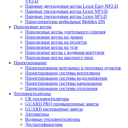
VP2-D
Паровые двухходовые котлы Lexor Easy NP2-D
Паровые трехходовые котлы Lexor NP3-D
Паровые трехходовые котлы Lexor SP3-D
Парогенераторы мобильные Mobilex DN
Пиролизные котлы
Пиролизные котлы длительного горения
Пиролизные котлы на дровах
Пиролизные котлы на пеллетах
Пиролизные котлы на угле
Пиролизные котлы с водяным контуром
Пиролизные котлы шахтного типа
Проектирование
Проектирование котельных и тепловых пунктов
Проектирование системы вентиляции
Проектирование системы водоснабжения
Проектирование системы канализации
Проектирование системы отопления
Тепловентиляторы
CR тепловентиляторы
GUARD PRO промышленные завесы
GUARD интерьерные завесы
Автоматика
Водяные тепловентиляторы
Дестратификаторы