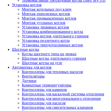
Термомасляные трехходовые котлы Dilex MV3-D
Установка котлов
Монтаж котельных под ключ
Монтаж пиролизных котлов
Монтаж промышленных котлов
Монтаж угольных котлов
Установка дровяных котлов
Установка комбинированного котла
Установка котлов длительного горения
Установка пеллетного котла
Установка твердотопливных котлов
Шахтные котлы
Котлы шахтного типа на дровах
Шахтные котлы длительного горения
Шахтные котлы на угле
Автоматика для котлов
Контроллеры для тепловых насосов
Вентиляторы
Датчики
Комнатные терморегуляторы
Контроллеры для каминов
Контроллеры для каскадной системы отопления
Контроллеры для многозонального отопления
Контроллеры для насосов
Контроллеры для смесительных клапанов