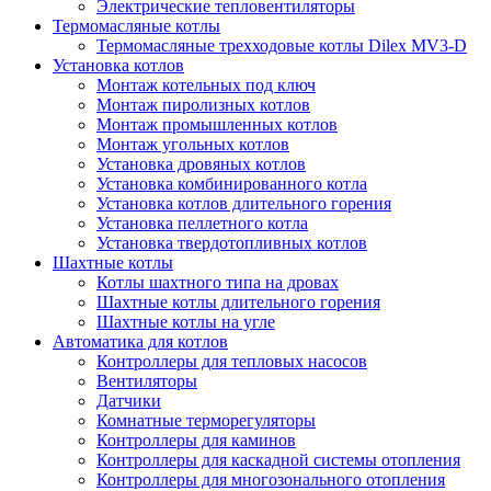
Электрические тепловентиляторы
Термомасляные котлы
Термомасляные трехходовые котлы Dilex MV3-D
Установка котлов
Монтаж котельных под ключ
Монтаж пиролизных котлов
Монтаж промышленных котлов
Монтаж угольных котлов
Установка дровяных котлов
Установка комбинированного котла
Установка котлов длительного горения
Установка пеллетного котла
Установка твердотопливных котлов
Шахтные котлы
Котлы шахтного типа на дровах
Шахтные котлы длительного горения
Шахтные котлы на угле
Автоматика для котлов
Контроллеры для тепловых насосов
Вентиляторы
Датчики
Комнатные терморегуляторы
Контроллеры для каминов
Контроллеры для каскадной системы отопления
Контроллеры для многозонального отопления