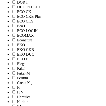
DOR F
DUO PELLET
ECO CK
ECO CKB Plus
ECO CKS
Eco L
ECO LOGIK
ECOMAX
Econature
EKO
EKO CKB
EKO DUO
EKO EL
Elegant
Fakel
Fakel-M
Ferrum
Green Код
H
H V
Hercules
Karbor