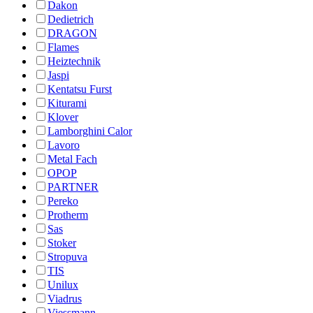
Dakon
Dedietrich
DRAGON
Flames
Heiztechnik
Jaspi
Kentatsu Furst
Kiturami
Klover
Lamborghini Calor
Lavoro
Metal Fach
OPOP
PARTNER
Pereko
Protherm
Sas
Stoker
Stropuva
TIS
Unilux
Viadrus
Viessmann