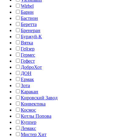
Wirbel
Барин
Бастион
Беретта
Бренеран
Буржуй-К
Вятка
Гейзер
Гермес
Гефест
ДоброХот
ДОН
Ермак
Зота
Каракан
Кировский Завод
Конвектика
Космос
Котлы Попова
Куппер
Лемакс
Мистер Хит