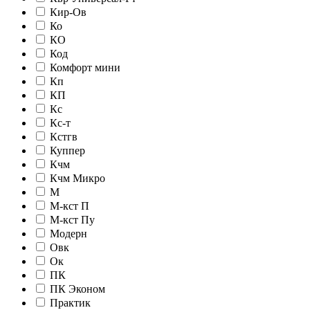
Кир-Ов
Ко
КО
Код
Комфорт мини
Кп
КП
Кс
Кс-т
Кстгв
Куппер
Кчм
Кчм Микро
М
М-кст П
М-кст Пу
Модерн
Овк
Ок
ПК
ПК Эконом
Практик