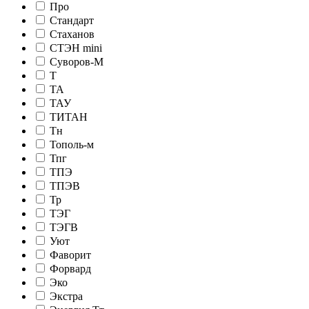
Про
Стандарт
Стаханов
СТЭН mini
Суворов-М
Т
ТА
ТАУ
ТИТАН
Тн
Тополь-м
Тпг
ТПЭ
ТПЭВ
Тр
ТЭГ
ТЭГВ
Уют
Фаворит
Форвард
Эко
Экстра