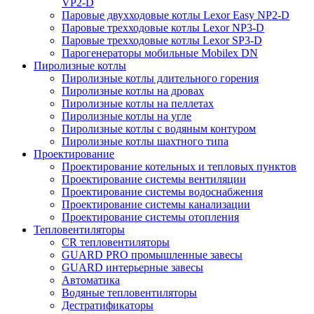
VP2-D
Паровые двухходовые котлы Lexor Easy NP2-D
Паровые трехходовые котлы Lexor NP3-D
Паровые трехходовые котлы Lexor SP3-D
Парогенераторы мобильные Mobilex DN
Пиролизные котлы
Пиролизные котлы длительного горения
Пиролизные котлы на дровах
Пиролизные котлы на пеллетах
Пиролизные котлы на угле
Пиролизные котлы с водяным контуром
Пиролизные котлы шахтного типа
Проектирование
Проектирование котельных и тепловых пунктов
Проектирование системы вентиляции
Проектирование системы водоснабжения
Проектирование системы канализации
Проектирование системы отопления
Тепловентиляторы
CR тепловентиляторы
GUARD PRO промышленные завесы
GUARD интерьерные завесы
Автоматика
Водяные тепловентиляторы
Дестратификаторы