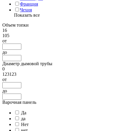
Франция
Чехия
Показать все
Объем топки
16
105
от
до
Диаметр дымовой трубы
0
123123
от
до
Варочная панель
Да
да
Нет
нет