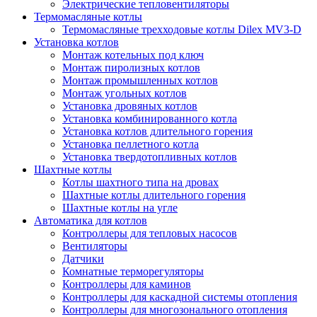
Электрические тепловентиляторы
Термомасляные котлы
Термомасляные трехходовые котлы Dilex MV3-D
Установка котлов
Монтаж котельных под ключ
Монтаж пиролизных котлов
Монтаж промышленных котлов
Монтаж угольных котлов
Установка дровяных котлов
Установка комбинированного котла
Установка котлов длительного горения
Установка пеллетного котла
Установка твердотопливных котлов
Шахтные котлы
Котлы шахтного типа на дровах
Шахтные котлы длительного горения
Шахтные котлы на угле
Автоматика для котлов
Контроллеры для тепловых насосов
Вентиляторы
Датчики
Комнатные терморегуляторы
Контроллеры для каминов
Контроллеры для каскадной системы отопления
Контроллеры для многозонального отопления