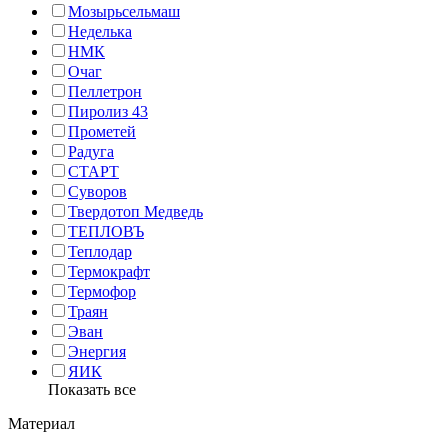
Мозырьсельмаш
Неделька
НМК
Очаг
Пеллетрон
Пиролиз 43
Прометей
Радуга
СТАРТ
Суворов
Твердотоп Медведь
ТЕПЛОВЪ
Теплодар
Термокрафт
Термофор
Траян
Эван
Энергия
ЯИК
Показать все
Материал