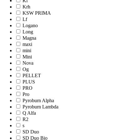
Kf
Krh
KSW PRIMA
Lf
Logano
Long
Magna
maxi
mini
Mini
Nova
Og
PELLET
PLUS
PRO
Pro
Pyroburn Alpha
Pyroburn Lambda
Q Alfa
R2
s
SD Duo
SD Duo Bio