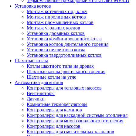
Термомасляные трехходовые котлы Dilex MV3-D
Установка котлов
Монтаж котельных под ключ
Монтаж пиролизных котлов
Монтаж промышленных котлов
Монтаж угольных котлов
Установка дровяных котлов
Установка комбинированного котла
Установка котлов длительного горения
Установка пеллетного котла
Установка твердотопливных котлов
Шахтные котлы
Котлы шахтного типа на дровах
Шахтные котлы длительного горения
Шахтные котлы на угле
Автоматика для котлов
Контроллеры для тепловых насосов
Вентиляторы
Датчики
Комнатные терморегуляторы
Контроллеры для каминов
Контроллеры для каскадной системы отопления
Контроллеры для многозонального отопления
Контроллеры для насосов
Контроллеры для смесительных клапанов