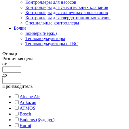
Контроллеры для насосов
Контроллеры для смесительных клапанов
Контроллеры для солнечных коллекторов
Контроллеры для твердотопливных котлов
Специальные контроллеры
Бочки
Бойлеры(нерж.)
Теплоаккумуляторы
Теплоаккумуляторы с ГВС
Фильтр
Розничная цена
от
до
Производитель
Alpane Air
Arikazan
ATMOS
Bosch
Buderus (Будерус)
Burnit