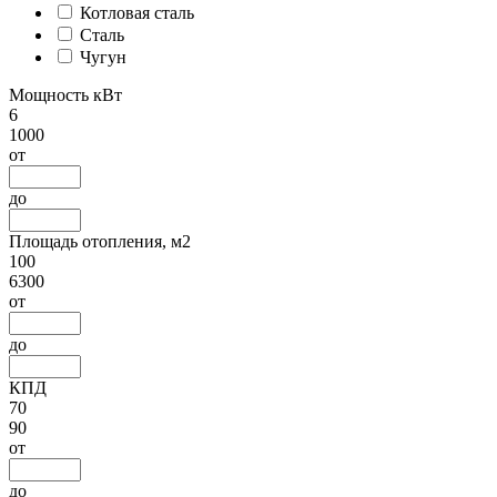
Котловая сталь
Сталь
Чугун
Мощность кВт
6
1000
от
до
Площадь отопления, м2
100
6300
от
до
КПД
70
90
от
до