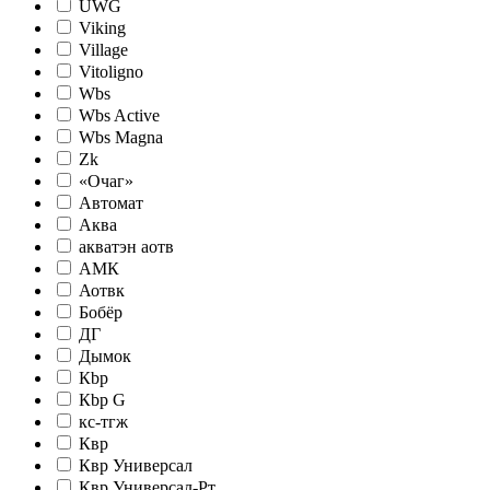
UWG
Viking
Village
Vitoligno
Wbs
Wbs Active
Wbs Magna
Zk
«Очаг»
Автомат
Аква
акватэн аотв
АМК
Аотвк
Бобёр
ДГ
Дымок
Кbр
Кbр G
кc-тгж
Квр
Квр Универсал
Квр Универсал-Рт