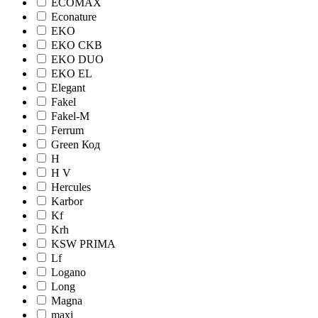
ECOMAX
Econature
EKO
EKO CKB
EKO DUO
EKO EL
Elegant
Fakel
Fakel-M
Ferrum
Green Код
H
H V
Hercules
Karbor
Kf
Krh
KSW PRIMA
Lf
Logano
Long
Magna
maxi