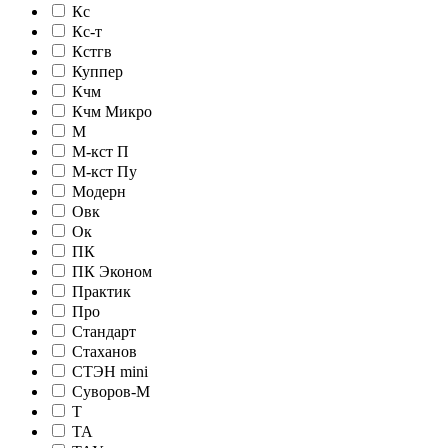
Кс
Кс-т
Кстгв
Куппер
Кчм
Кчм Микро
М
М-кст П
М-кст Пу
Модерн
Овк
Ок
ПК
ПК Эконом
Практик
Про
Стандарт
Стаханов
СТЭН mini
Суворов-М
Т
ТА