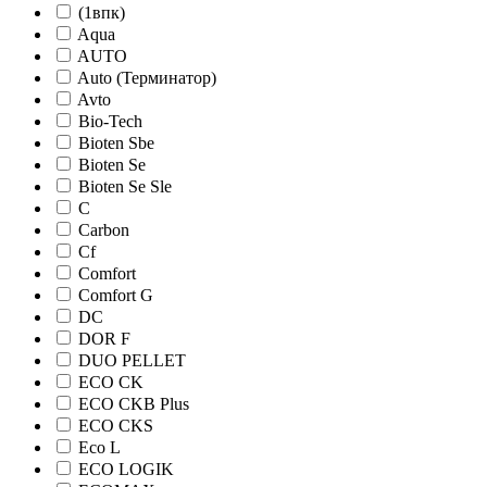
(1впк)
Aqua
AUTO
Auto (Терминатор)
Avto
Bio-Tech
Bioten Sbe
Bioten Se
Bioten Se Sle
C
Carbon
Cf
Comfort
Comfort G
DC
DOR F
DUO PELLET
ECO CK
ECO CKB Plus
ECO CKS
Eco L
ECO LOGIK