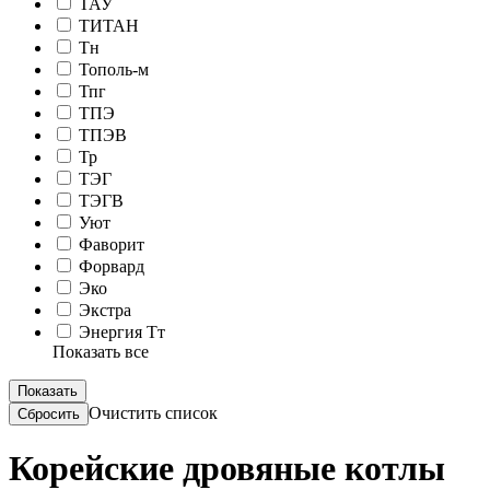
ТАУ
ТИТАН
Тн
Тополь-м
Тпг
ТПЭ
ТПЭВ
Тр
ТЭГ
ТЭГВ
Уют
Фаворит
Форвард
Эко
Экстра
Энергия Тт
Показать все
Очистить список
Корейские дровяные котлы