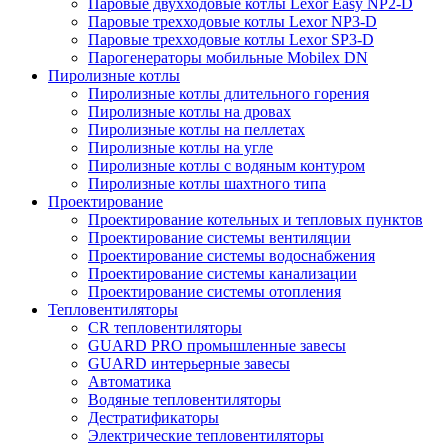
Паровые двухходовые котлы Lexor Easy NP2-D
Паровые трехходовые котлы Lexor NP3-D
Паровые трехходовые котлы Lexor SP3-D
Парогенераторы мобильные Mobilex DN
Пиролизные котлы
Пиролизные котлы длительного горения
Пиролизные котлы на дровах
Пиролизные котлы на пеллетах
Пиролизные котлы на угле
Пиролизные котлы с водяным контуром
Пиролизные котлы шахтного типа
Проектирование
Проектирование котельных и тепловых пунктов
Проектирование системы вентиляции
Проектирование системы водоснабжения
Проектирование системы канализации
Проектирование системы отопления
Тепловентиляторы
CR тепловентиляторы
GUARD PRO промышленные завесы
GUARD интерьерные завесы
Автоматика
Водяные тепловентиляторы
Дестратификаторы
Электрические тепловентиляторы