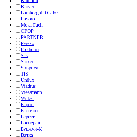
Kiturami
Klover
Lamborghini Calor
Lavoro
Metal Fach
OPOP
PARTNER
Pereko
Protherm
Sas
Stoker
Stropuva
TIS
Unilux
Viadrus
Viessmann
Wirbel
Барин
Бастион
Беретта
Бренеран
Буржуй-К
Вятка