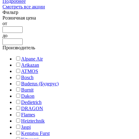
Подробнее
Смотреть все акции
Фильтр
Розничная цена
от
до
Производитель
Alpane Air
Arikazan
ATMOS
Bosch
Buderus (Будерус)
Burnit
Dakon
Dedietrich
DRAGON
Flames
Heiztechnik
Jaspi
Kentatsu Furst