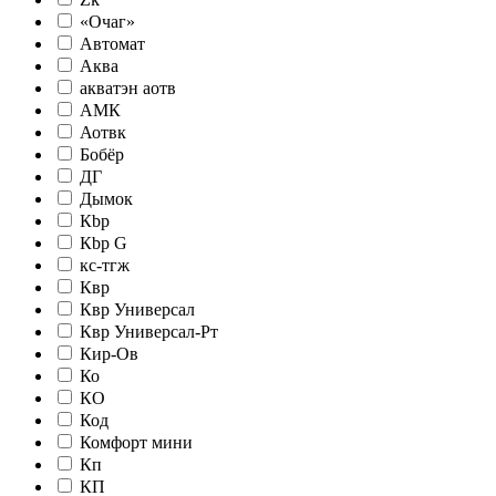
«Очаг»
Автомат
Аква
акватэн аотв
АМК
Аотвк
Бобёр
ДГ
Дымок
Кbр
Кbр G
кc-тгж
Квр
Квр Универсал
Квр Универсал-Рт
Кир-Ов
Ко
КО
Код
Комфорт мини
Кп
КП