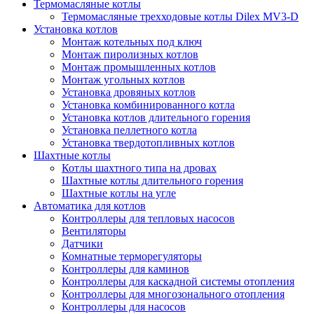
Термомасляные котлы
Термомасляные трехходовые котлы Dilex MV3-D
Установка котлов
Монтаж котельных под ключ
Монтаж пиролизных котлов
Монтаж промышленных котлов
Монтаж угольных котлов
Установка дровяных котлов
Установка комбинированного котла
Установка котлов длительного горения
Установка пеллетного котла
Установка твердотопливных котлов
Шахтные котлы
Котлы шахтного типа на дровах
Шахтные котлы длительного горения
Шахтные котлы на угле
Автоматика для котлов
Контроллеры для тепловых насосов
Вентиляторы
Датчики
Комнатные терморегуляторы
Контроллеры для каминов
Контроллеры для каскадной системы отопления
Контроллеры для многозонального отопления
Контроллеры для насосов