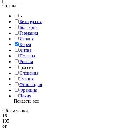
Страна
-
Белоруссия
Болгария
Германия
Италия
Корея
Литва
Польша
Россия
россия
Словакия
Турция
Финляндия
Франция
Чехия
Показать все
Объем топки
16
105
от