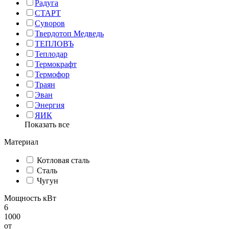
Радуга
СТАРТ
Суворов
Твердотоп Медведь
ТЕПЛОВЪ
Теплодар
Термокрафт
Термофор
Траян
Эван
Энергия
ЯИК
Показать все
Материал
Котловая сталь
Сталь
Чугун
Мощность кВт
6
1000
от