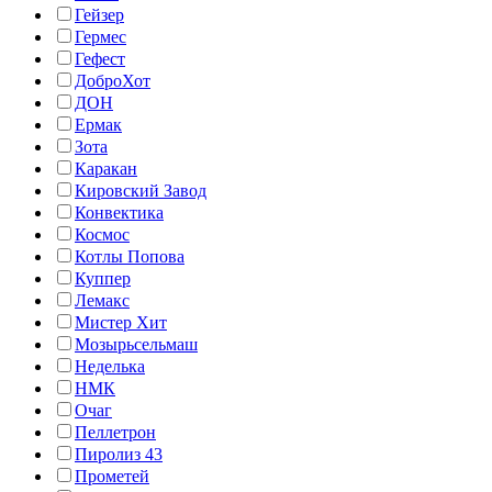
Гейзер
Гермес
Гефест
ДоброХот
ДОН
Ермак
Зота
Каракан
Кировский Завод
Конвектика
Космос
Котлы Попова
Куппер
Лемакс
Мистер Хит
Мозырьсельмаш
Неделька
НМК
Очаг
Пеллетрон
Пиролиз 43
Прометей