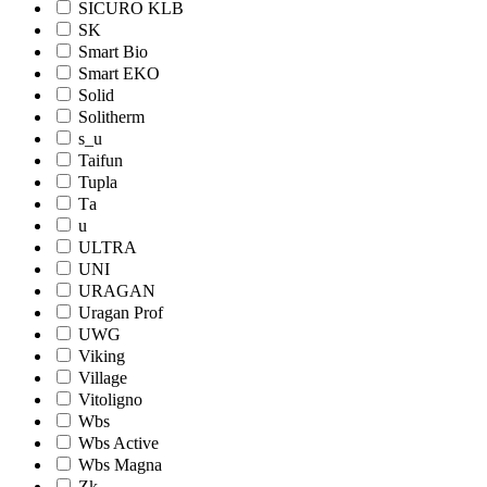
SICURO KLB
SK
Smart Bio
Smart EKO
Solid
Solitherm
s_u
Taifun
Tupla
Tа
u
ULTRA
UNI
URAGAN
Uragan Prof
UWG
Viking
Village
Vitoligno
Wbs
Wbs Active
Wbs Magna
Zk