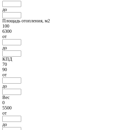
до
Площадь отопления, м2
100
6300
от
до
КПД
70
90
от
до
Вес
0
5500
от
до