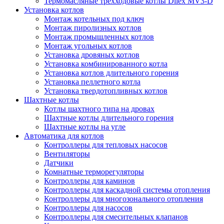
Термомасляные трехходовые котлы Dilex MV3-D
Установка котлов
Монтаж котельных под ключ
Монтаж пиролизных котлов
Монтаж промышленных котлов
Монтаж угольных котлов
Установка дровяных котлов
Установка комбинированного котла
Установка котлов длительного горения
Установка пеллетного котла
Установка твердотопливных котлов
Шахтные котлы
Котлы шахтного типа на дровах
Шахтные котлы длительного горения
Шахтные котлы на угле
Автоматика для котлов
Контроллеры для тепловых насосов
Вентиляторы
Датчики
Комнатные терморегуляторы
Контроллеры для каминов
Контроллеры для каскадной системы отопления
Контроллеры для многозонального отопления
Контроллеры для насосов
Контроллеры для смесительных клапанов