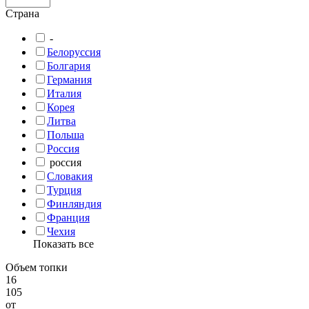
Страна
-
Белоруссия
Болгария
Германия
Италия
Корея
Литва
Польша
Россия
россия
Словакия
Турция
Финляндия
Франция
Чехия
Показать все
Объем топки
16
105
от