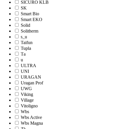
SICURO KLB
SK
Smart Bio
Smart EKO
Solid
Solitherm
s_u
Taifun
Tupla
Tа
u
ULTRA
UNI
URAGAN
Uragan Prof
UWG
Viking
Village
Vitoligno
Wbs
Wbs Active
Wbs Magna
Zk