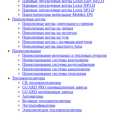
Паровые двухходовые котлы Lexor Easy NP2-D
Паровые трехходовые котлы Lexor NP3-D
Паровые трехходовые котлы Lexor SP3-D
Парогенераторы мобильные Mobilex DN
Пиролизные котлы
Пиролизные котлы длительного горения
Пиролизные котлы на дровах
Пиролизные котлы на пеллетах
Пиролизные котлы на угле
Пиролизные котлы с водяным контуром
Пиролизные котлы шахтного типа
Проектирование
Проектирование котельных и тепловых пунктов
Проектирование системы вентиляции
Проектирование системы водоснабжения
Проектирование системы канализации
Проектирование системы отопления
Тепловентиляторы
CR тепловентиляторы
GUARD PRO промышленные завесы
GUARD интерьерные завесы
Автоматика
Водяные тепловентиляторы
Дестратификаторы
Электрические тепловентиляторы