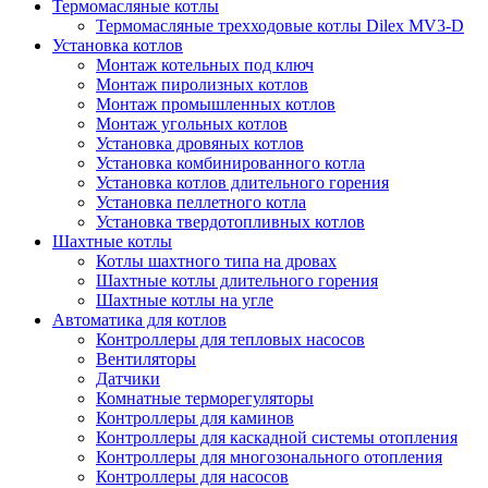
Термомасляные котлы
Термомасляные трехходовые котлы Dilex MV3-D
Установка котлов
Монтаж котельных под ключ
Монтаж пиролизных котлов
Монтаж промышленных котлов
Монтаж угольных котлов
Установка дровяных котлов
Установка комбинированного котла
Установка котлов длительного горения
Установка пеллетного котла
Установка твердотопливных котлов
Шахтные котлы
Котлы шахтного типа на дровах
Шахтные котлы длительного горения
Шахтные котлы на угле
Автоматика для котлов
Контроллеры для тепловых насосов
Вентиляторы
Датчики
Комнатные терморегуляторы
Контроллеры для каминов
Контроллеры для каскадной системы отопления
Контроллеры для многозонального отопления
Контроллеры для насосов