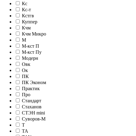
Кс
Кс-т
Кстгв
Куппер
Кчм
Кчм Микро
М
М-кст П
М-кст Пу
Модерн
Овк
Ок
ПК
ПК Эконом
Практик
Про
Стандарт
Стаханов
СТЭН mini
Суворов-М
Т
ТА