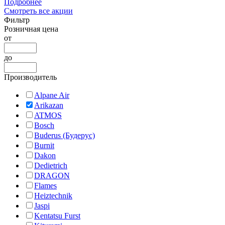
Подробнее
Смотреть все акции
Фильтр
Розничная цена
от
до
Производитель
Alpane Air
Arikazan
ATMOS
Bosch
Buderus (Будерус)
Burnit
Dakon
Dedietrich
DRAGON
Flames
Heiztechnik
Jaspi
Kentatsu Furst