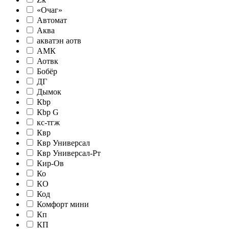
«Очаг»
Автомат
Аква
акватэн аотв
АМК
Аотвк
Бобёр
ДГ
Дымок
Кbр
Кbр G
кc-тгж
Квр
Квр Универсал
Квр Универсал-Рт
Кир-Ов
Ко
КО
Код
Комфорт мини
Кп
КП