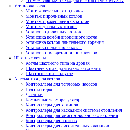
Термомасляные трехходовые котлы Dilex MV3-D
Установка котлов
Монтаж котельных под ключ
Монтаж пиролизных котлов
Монтаж промышленных котлов
Монтаж угольных котлов
Установка дровяных котлов
Установка комбинированного котла
Установка котлов длительного горения
Установка пеллетного котла
Установка твердотопливных котлов
Шахтные котлы
Котлы шахтного типа на дровах
Шахтные котлы длительного горения
Шахтные котлы на угле
Автоматика для котлов
Контроллеры для тепловых насосов
Вентиляторы
Датчики
Комнатные терморегуляторы
Контроллеры для каминов
Контроллеры для каскадной системы отопления
Контроллеры для многозонального отопления
Контроллеры для насосов
Контроллеры для смесительных клапанов