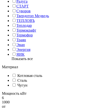
Радуга
СТАРТ
Суворов
Твердотоп Медведь
ТЕПЛОВЪ
Теплодар
Термокрафт
Термофор
Траян
Эван
Энергия
ЯИК
Показать все
Материал
Котловая сталь
Сталь
Чугун
Мощность кВт
6
1000
от