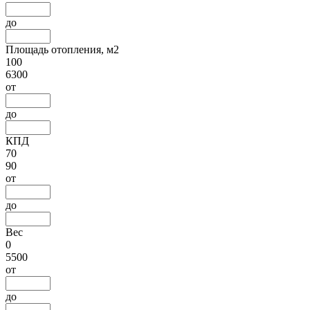
до
Площадь отопления, м2
100
6300
от
до
КПД
70
90
от
до
Вес
0
5500
от
до