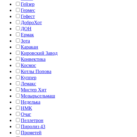
Гейзер
Гермес
Гефест
ДоброХот
ДОН
Ермак
Зота
Каракан
Кировский Завод
Конвектика
Космос
Котлы Попова
Куппер
Лемакс
Мистер Хит
Мозырьсельмаш
Неделька
НМК
Очаг
Пеллетрон
Пиролиз 43
Прометей