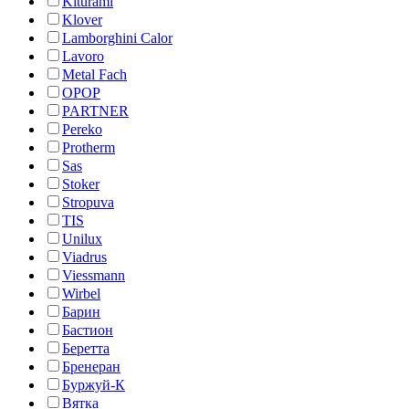
Kiturami
Klover
Lamborghini Calor
Lavoro
Metal Fach
OPOP
PARTNER
Pereko
Protherm
Sas
Stoker
Stropuva
TIS
Unilux
Viadrus
Viessmann
Wirbel
Барин
Бастион
Беретта
Бренеран
Буржуй-К
Вятка