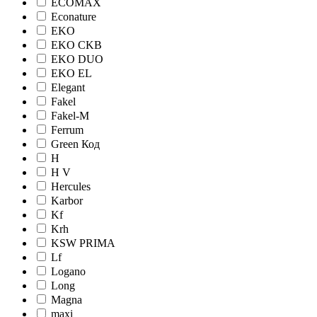
ECOMAX
Econature
EKO
EKO CKB
EKO DUO
EKO EL
Elegant
Fakel
Fakel-M
Ferrum
Green Код
H
H V
Hercules
Karbor
Kf
Krh
KSW PRIMA
Lf
Logano
Long
Magna
maxi