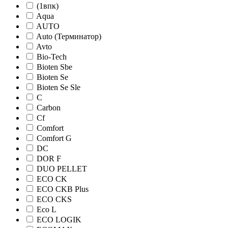
(1впк)
Aqua
AUTO
Auto (Терминатор)
Avto
Bio-Tech
Bioten Sbe
Bioten Se
Bioten Se Sle
C
Carbon
Cf
Comfort
Comfort G
DC
DOR F
DUO PELLET
ECO CK
ECO CKB Plus
ECO CKS
Eco L
ECO LOGIK