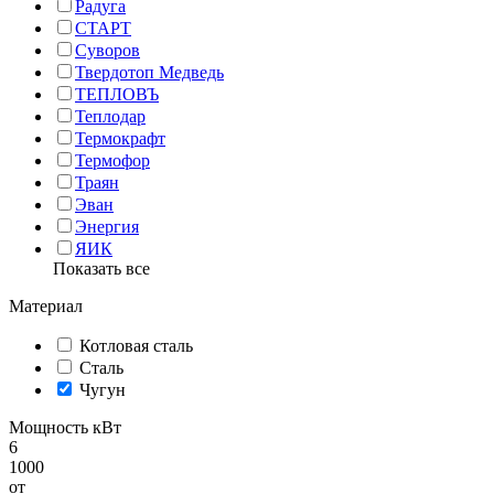
Радуга
СТАРТ
Суворов
Твердотоп Медведь
ТЕПЛОВЪ
Теплодар
Термокрафт
Термофор
Траян
Эван
Энергия
ЯИК
Показать все
Материал
Котловая сталь
Сталь
Чугун
Мощность кВт
6
1000
от