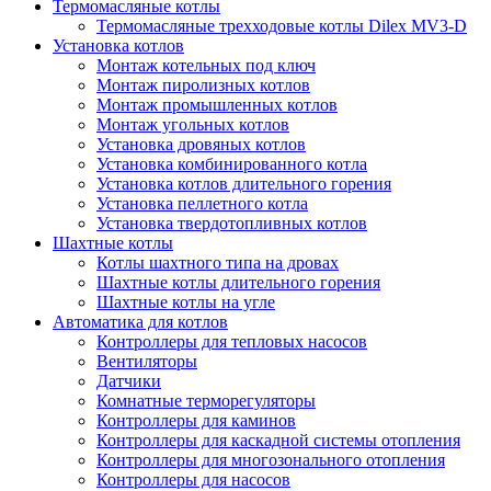
Термомасляные котлы
Термомасляные трехходовые котлы Dilex MV3-D
Установка котлов
Монтаж котельных под ключ
Монтаж пиролизных котлов
Монтаж промышленных котлов
Монтаж угольных котлов
Установка дровяных котлов
Установка комбинированного котла
Установка котлов длительного горения
Установка пеллетного котла
Установка твердотопливных котлов
Шахтные котлы
Котлы шахтного типа на дровах
Шахтные котлы длительного горения
Шахтные котлы на угле
Автоматика для котлов
Контроллеры для тепловых насосов
Вентиляторы
Датчики
Комнатные терморегуляторы
Контроллеры для каминов
Контроллеры для каскадной системы отопления
Контроллеры для многозонального отопления
Контроллеры для насосов