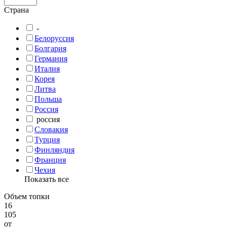
Страна
-
Белоруссия
Болгария
Германия
Италия
Корея
Литва
Польша
Россия
россия
Словакия
Турция
Финляндия
Франция
Чехия
Показать все
Объем топки
16
105
от