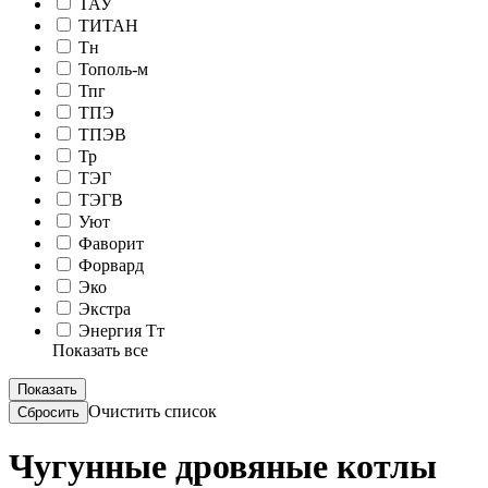
ТАУ
ТИТАН
Тн
Тополь-м
Тпг
ТПЭ
ТПЭВ
Тр
ТЭГ
ТЭГВ
Уют
Фаворит
Форвард
Эко
Экстра
Энергия Тт
Показать все
Очистить список
Чугунные дровяные котлы