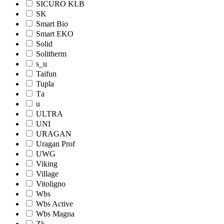
SICURO KLB
SK
Smart Bio
Smart EKO
Solid
Solitherm
s_u
Taifun
Tupla
Tа
u
ULTRA
UNI
URAGAN
Uragan Prof
UWG
Viking
Village
Vitoligno
Wbs
Wbs Active
Wbs Magna
Zk