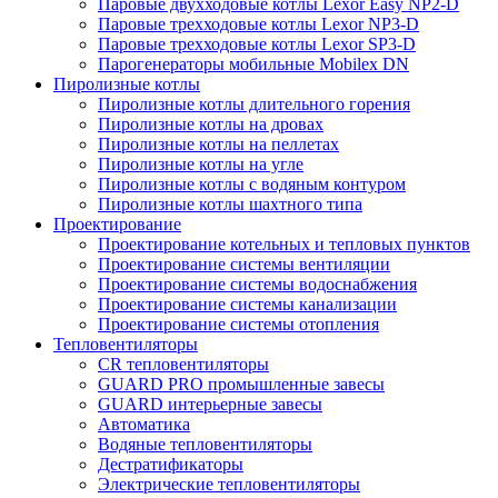
Паровые двухходовые котлы Lexor Easy NP2-D
Паровые трехходовые котлы Lexor NP3-D
Паровые трехходовые котлы Lexor SP3-D
Парогенераторы мобильные Mobilex DN
Пиролизные котлы
Пиролизные котлы длительного горения
Пиролизные котлы на дровах
Пиролизные котлы на пеллетах
Пиролизные котлы на угле
Пиролизные котлы с водяным контуром
Пиролизные котлы шахтного типа
Проектирование
Проектирование котельных и тепловых пунктов
Проектирование системы вентиляции
Проектирование системы водоснабжения
Проектирование системы канализации
Проектирование системы отопления
Тепловентиляторы
CR тепловентиляторы
GUARD PRO промышленные завесы
GUARD интерьерные завесы
Автоматика
Водяные тепловентиляторы
Дестратификаторы
Электрические тепловентиляторы