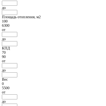
до
Площадь отопления, м2
100
6300
от
до
КПД
70
90
от
до
Вес
0
5500
от
до