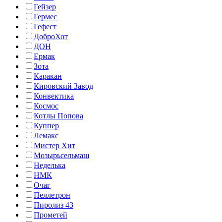
Гейзер
Гермес
Гефест
ДоброХот
ДОН
Ермак
Зота
Каракан
Кировский Завод
Конвектика
Космос
Котлы Попова
Куппер
Лемакс
Мистер Хит
Мозырьсельмаш
Неделька
НМК
Очаг
Пеллетрон
Пиролиз 43
Прометей