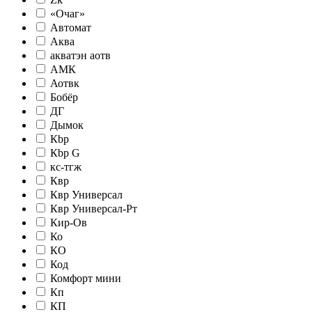
«Очаг»
Автомат
Аква
акватэн аотв
АМК
Аотвк
Бобёр
ДГ
Дымок
Кbр
Кbр G
кc-тгж
Квр
Квр Универсал
Квр Универсал-Рт
Кир-Ов
Ко
КО
Код
Комфорт мини
Кп
КП