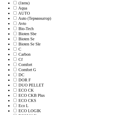
(1впк)
Aqua
AUTO
Auto (Терминатор)
Avto
Bio-Tech
Bioten Sbe
Bioten Se
Bioten Se Sle
C
Carbon
Cf
Comfort
Comfort G
DC
DOR F
DUO PELLET
ECO CK
ECO CKB Plus
ECO CKS
Eco L
ECO LOGIK