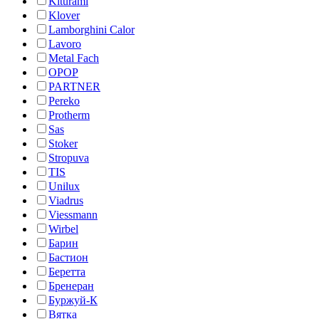
Kiturami
Klover
Lamborghini Calor
Lavoro
Metal Fach
OPOP
PARTNER
Pereko
Protherm
Sas
Stoker
Stropuva
TIS
Unilux
Viadrus
Viessmann
Wirbel
Барин
Бастион
Беретта
Бренеран
Буржуй-К
Вятка