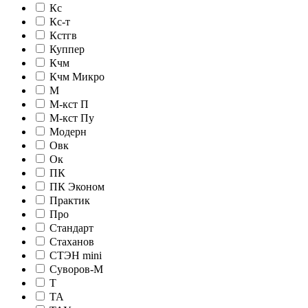
Кс
Кс-т
Кстгв
Куппер
Кчм
Кчм Микро
М
М-кст П
М-кст Пу
Модерн
Овк
Ок
ПК
ПК Эконом
Практик
Про
Стандарт
Стаханов
СТЭН mini
Суворов-М
Т
ТА