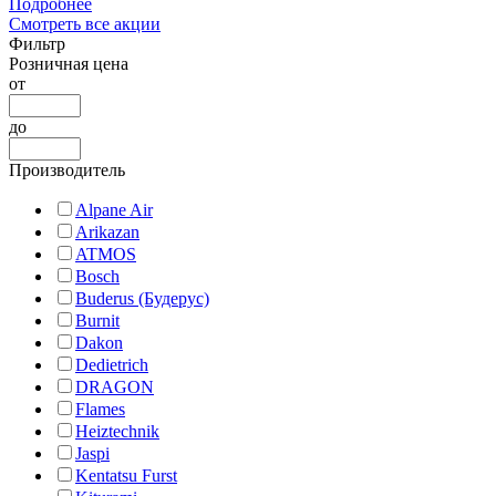
Подробнее
Смотреть все акции
Фильтр
Розничная цена
от
до
Производитель
Alpane Air
Arikazan
ATMOS
Bosch
Buderus (Будерус)
Burnit
Dakon
Dedietrich
DRAGON
Flames
Heiztechnik
Jaspi
Kentatsu Furst