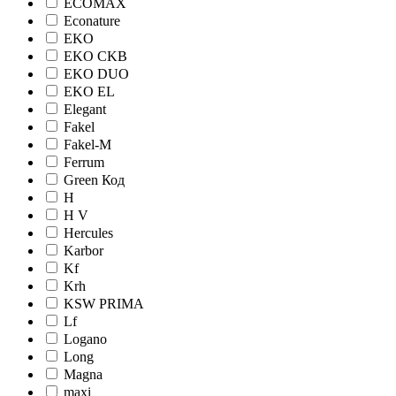
ECOMAX
Econature
EKO
EKO CKB
EKO DUO
EKO EL
Elegant
Fakel
Fakel-M
Ferrum
Green Код
H
H V
Hercules
Karbor
Kf
Krh
KSW PRIMA
Lf
Logano
Long
Magna
maxi