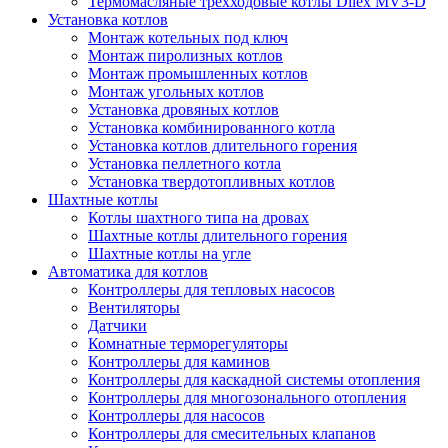
Термомасляные трехходовые котлы Dilex MV3-D
Установка котлов
Монтаж котельных под ключ
Монтаж пиролизных котлов
Монтаж промышленных котлов
Монтаж угольных котлов
Установка дровяных котлов
Установка комбинированного котла
Установка котлов длительного горения
Установка пеллетного котла
Установка твердотопливных котлов
Шахтные котлы
Котлы шахтного типа на дровах
Шахтные котлы длительного горения
Шахтные котлы на угле
Автоматика для котлов
Контроллеры для тепловых насосов
Вентиляторы
Датчики
Комнатные терморегуляторы
Контроллеры для каминов
Контроллеры для каскадной системы отопления
Контроллеры для многозонального отопления
Контроллеры для насосов
Контроллеры для смесительных клапанов