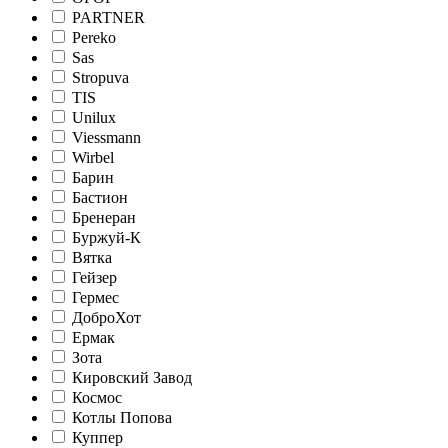
PARTNER
Pereko
Sas
Stropuva
TIS
Unilux
Viessmann
Wirbel
Барин
Бастион
Бренеран
Буржуй-К
Вятка
Гейзер
Гермес
ДоброХот
Ермак
Зота
Кировский Завод
Космос
Котлы Попова
Куппер