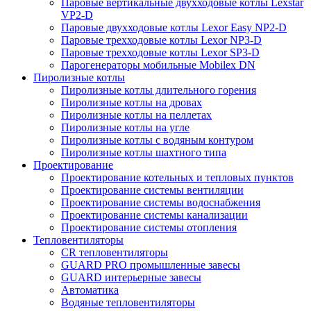
Паровые вертикальные двухходовые котлы Lexstar
VP2-D
Паровые двухходовые котлы Lexor Easy NP2-D
Паровые трехходовые котлы Lexor NP3-D
Паровые трехходовые котлы Lexor SP3-D
Парогенераторы мобильные Mobilex DN
Пиролизные котлы
Пиролизные котлы длительного горения
Пиролизные котлы на дровах
Пиролизные котлы на пеллетах
Пиролизные котлы на угле
Пиролизные котлы с водяным контуром
Пиролизные котлы шахтного типа
Проектирование
Проектирование котельных и тепловых пунктов
Проектирование системы вентиляции
Проектирование системы водоснабжения
Проектирование системы канализации
Проектирование системы отопления
Тепловентиляторы
CR тепловентиляторы
GUARD PRO промышленные завесы
GUARD интерьерные завесы
Автоматика
Водяные тепловентиляторы