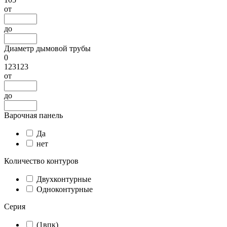
от
до
Диаметр дымовой трубы
0
123123
от
до
Варочная панель
Да
нет
Количество контуров
Двухконтурные
Одноконтурные
Серия
(1впк)