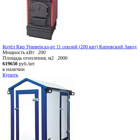
Котёл Квр Универсал-рт 11 секций (200 квт) Кировский Завод
Мощность кВт
200
Площадь отопления, м2
2000
619650
руб./шт
в наличии
Купить