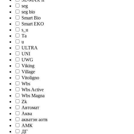
seg
seg bio
Smart Bio
Smart EKO
s_u
Tа
u
ULTRA
UNI
UWG
Viking
Village
Vitoligno
Wbs
Wbs Active
Wbs Magna
Zk
Автомат
Аква
акватэн аотв
АМК
ДГ