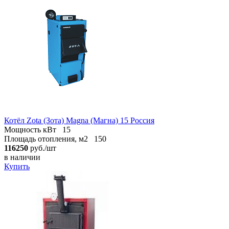
Котёл Zota (Зота) Magna (Магна) 15 Россия
Мощность кВт
15
Площадь отопления, м2
150
116250
руб./шт
в наличии
Купить