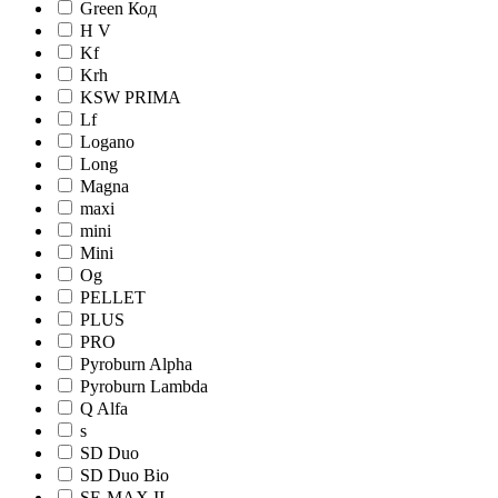
Green Код
H V
Kf
Krh
KSW PRIMA
Lf
Logano
Long
Magna
maxi
mini
Mini
Og
PELLET
PLUS
PRO
Pyroburn Alpha
Pyroburn Lambda
Q Alfa
s
SD Duo
SD Duo Bio
SE-MAX II