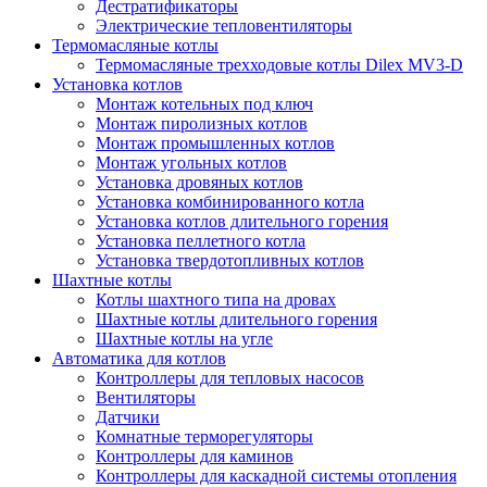
Дестратификаторы
Электрические тепловентиляторы
Термомасляные котлы
Термомасляные трехходовые котлы Dilex MV3-D
Установка котлов
Монтаж котельных под ключ
Монтаж пиролизных котлов
Монтаж промышленных котлов
Монтаж угольных котлов
Установка дровяных котлов
Установка комбинированного котла
Установка котлов длительного горения
Установка пеллетного котла
Установка твердотопливных котлов
Шахтные котлы
Котлы шахтного типа на дровах
Шахтные котлы длительного горения
Шахтные котлы на угле
Автоматика для котлов
Контроллеры для тепловых насосов
Вентиляторы
Датчики
Комнатные терморегуляторы
Контроллеры для каминов
Контроллеры для каскадной системы отопления