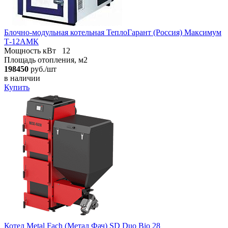
Блочно-модульная котельная ТеплоГарант (Россия) Максимум
Т-12АМК
Мощность кВт
12
Площадь отопления, м2
198450
руб./шт
в наличии
Купить
Котел Metal Fach (Метал Фач) SD Duo Bio 28