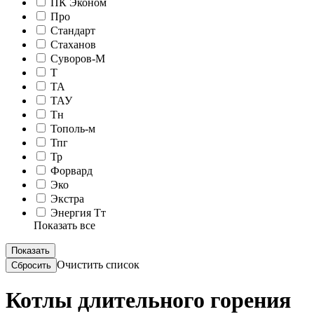
ПК Эконом
Про
Стандарт
Стаханов
Суворов-М
Т
ТА
ТАУ
Тн
Тополь-м
Тпг
Тр
Форвард
Эко
Экстра
Энергия Тт
Показать все
Очистить список
Котлы длительного горения