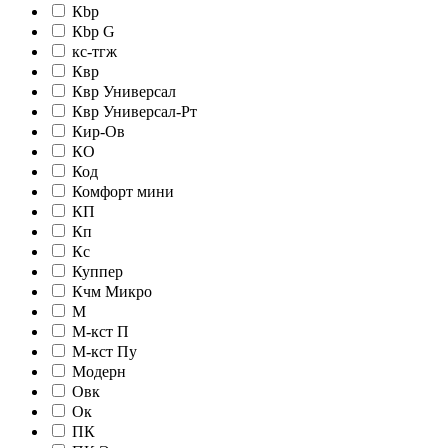
Кbр
Кbр G
кc-тгж
Квр
Квр Универсал
Квр Универсал-Рт
Кир-Ов
КО
Код
Комфорт мини
КП
Кп
Кс
Куппер
Кчм Микро
М
М-кст П
М-кст Пу
Модерн
Овк
Ок
ПК