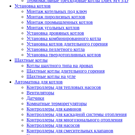
Термомасляные трехходовые котлы Dilex MV3-D
Установка котлов
Монтаж котельных под ключ
Монтаж пиролизных котлов
Монтаж промышленных котлов
Монтаж угольных котлов
Установка дровяных котлов
Установка комбинированного котла
Установка котлов длительного горения
Установка пеллетного котла
Установка твердотопливных котлов
Шахтные котлы
Котлы шахтного типа на дровах
Шахтные котлы длительного горения
Шахтные котлы на угле
Автоматика для котлов
Контроллеры для тепловых насосов
Вентиляторы
Датчики
Комнатные терморегуляторы
Контроллеры для каминов
Контроллеры для каскадной системы отопления
Контроллеры для многозонального отопления
Контроллеры для насосов
Контроллеры для смесительных клапанов