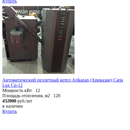
Купить
Автоматический пеллетный котел Arikazan (Ариказан) Caria
Lux Cp-12
Мощность кВт
12
Площадь отопления, м2
120
432000
руб./шт
в наличии
Купить