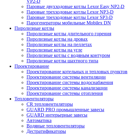
VP2-D
Паровые двухходовые котлы Lexor Easy NP2-D
Паровые трехходовые котлы Lexor NP3-D
Паровые трехходовые котлы Lexor SP3-D
Парогенераторы мобильные Mobilex DN
Пиролизные котлы
Пиролизные котлы длительного горения
Пиролизные котлы на дровах
Пиролизные котлы на пеллетах
Пиролизные котлы на угле
Пиролизные котлы с водяным контуром
Пиролизные котлы шахтного типа
Проектирование
Проектирование котельных и тепловых пунктов
Проектирование системы вентиляции
Проектирование системы водоснабжения
Проектирование системы канализации
Проектирование системы отопления
Тепловентиляторы
CR тепловентиляторы
GUARD PRO промышленные завесы
GUARD интерьерные завесы
Автоматика
Водяные тепловентиляторы
Дестратификаторы