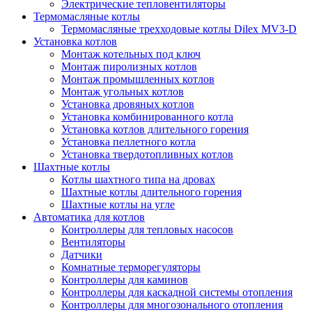
Электрические тепловентиляторы
Термомасляные котлы
Термомасляные трехходовые котлы Dilex MV3-D
Установка котлов
Монтаж котельных под ключ
Монтаж пиролизных котлов
Монтаж промышленных котлов
Монтаж угольных котлов
Установка дровяных котлов
Установка комбинированного котла
Установка котлов длительного горения
Установка пеллетного котла
Установка твердотопливных котлов
Шахтные котлы
Котлы шахтного типа на дровах
Шахтные котлы длительного горения
Шахтные котлы на угле
Автоматика для котлов
Контроллеры для тепловых насосов
Вентиляторы
Датчики
Комнатные терморегуляторы
Контроллеры для каминов
Контроллеры для каскадной системы отопления
Контроллеры для многозонального отопления