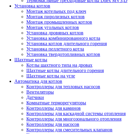
Термомасляные трехходовые котлы Dilex MV3-D
Установка котлов
Монтаж котельных под ключ
Монтаж пиролизных котлов
Монтаж промышленных котлов
Монтаж угольных котлов
Установка дровяных котлов
Установка комбинированного котла
Установка котлов длительного горения
Установка пеллетного котла
Установка твердотопливных котлов
Шахтные котлы
Котлы шахтного типа на дровах
Шахтные котлы длительного горения
Шахтные котлы на угле
Автоматика для котлов
Контроллеры для тепловых насосов
Вентиляторы
Датчики
Комнатные терморегуляторы
Контроллеры для каминов
Контроллеры для каскадной системы отопления
Контроллеры для многозонального отопления
Контроллеры для насосов
Контроллеры для смесительных клапанов