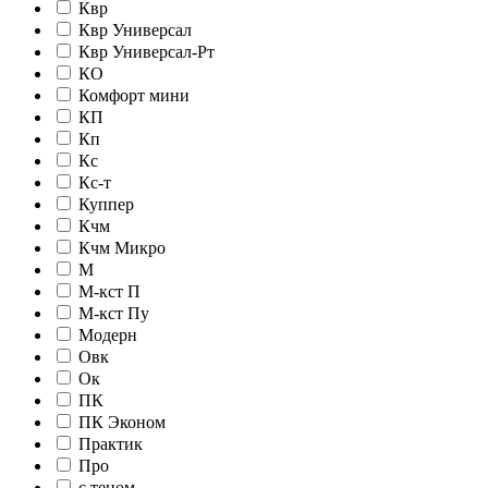
Квр
Квр Универсал
Квр Универсал-Рт
КО
Комфорт мини
КП
Кп
Кс
Кс-т
Куппер
Кчм
Кчм Микро
М
М-кст П
М-кст Пу
Модерн
Овк
Ок
ПК
ПК Эконом
Практик
Про
с теном