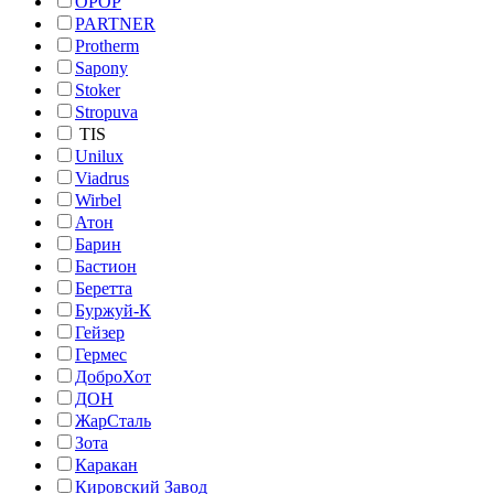
OPOP
PARTNER
Protherm
Sapony
Stoker
Stropuva
TIS
Unilux
Viadrus
Wirbel
Атон
Барин
Бастион
Беретта
Буржуй-К
Гейзер
Гермес
ДоброХот
ДОН
ЖарСталь
Зота
Каракан
Кировский Завод