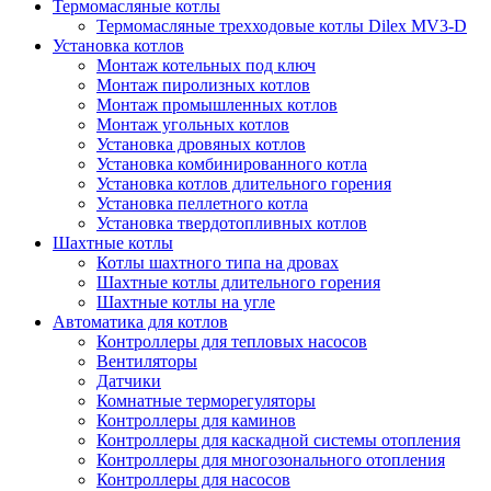
Термомасляные котлы
Термомасляные трехходовые котлы Dilex MV3-D
Установка котлов
Монтаж котельных под ключ
Монтаж пиролизных котлов
Монтаж промышленных котлов
Монтаж угольных котлов
Установка дровяных котлов
Установка комбинированного котла
Установка котлов длительного горения
Установка пеллетного котла
Установка твердотопливных котлов
Шахтные котлы
Котлы шахтного типа на дровах
Шахтные котлы длительного горения
Шахтные котлы на угле
Автоматика для котлов
Контроллеры для тепловых насосов
Вентиляторы
Датчики
Комнатные терморегуляторы
Контроллеры для каминов
Контроллеры для каскадной системы отопления
Контроллеры для многозонального отопления
Контроллеры для насосов