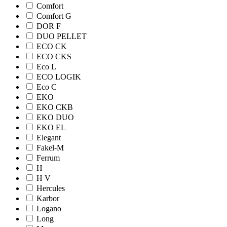
Comfort
Comfort G
DOR F
DUO PELLET
ECO CK
ECO CKS
Eco L
ECO LOGIK
Eco С
EKO
EKO CKB
EKO DUO
EKO EL
Elegant
Fakel-M
Ferrum
H
H V
Hercules
Karbor
Logano
Long