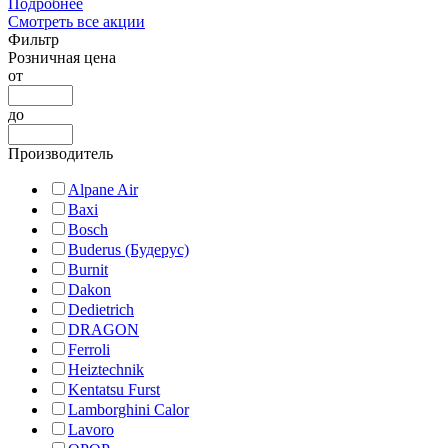
Подробнее
Смотреть все акции
Фильтр
Розничная цена
от
до
Производитель
Alpane Air
Baxi
Bosch
Buderus (Будерус)
Burnit
Dakon
Dedietrich
DRAGON
Ferroli
Heiztechnik
Kentatsu Furst
Lamborghini Calor
Lavoro