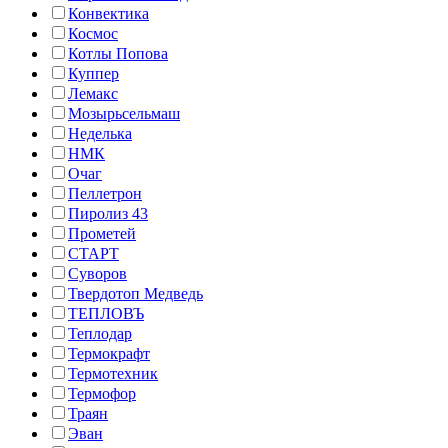
Конвектика
Космос
Котлы Попова
Куппер
Лемакс
Мозырьсельмаш
Неделька
НМК
Очаг
Пеллетрон
Пиролиз 43
Прометей
СТАРТ
Суворов
Твердотоп Медведь
ТЕПЛОВЪ
Теплодар
Термокрафт
Термотехник
Термофор
Траян
Эван