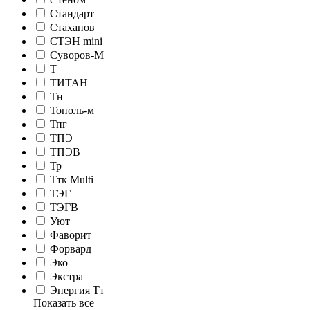
Стандарт
Стаханов
СТЭН mini
Суворов-М
Т
ТИТАН
Тн
Тополь-м
Тпг
ТПЭ
ТПЭВ
Тр
Ттк Multi
ТЭГ
ТЭГВ
Уют
Фаворит
Форвард
Эко
Экстра
Энергия Тт
Показать все