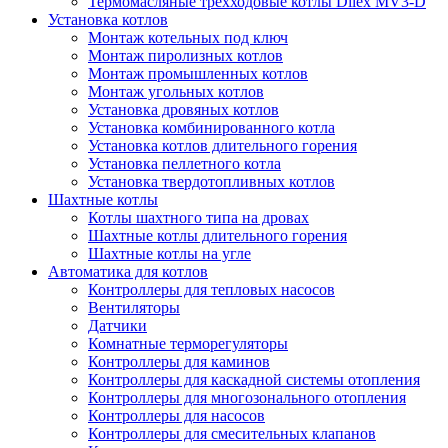
Термомасляные трехходовые котлы Dilex MV3-D
Установка котлов
Монтаж котельных под ключ
Монтаж пиролизных котлов
Монтаж промышленных котлов
Монтаж угольных котлов
Установка дровяных котлов
Установка комбинированного котла
Установка котлов длительного горения
Установка пеллетного котла
Установка твердотопливных котлов
Шахтные котлы
Котлы шахтного типа на дровах
Шахтные котлы длительного горения
Шахтные котлы на угле
Автоматика для котлов
Контроллеры для тепловых насосов
Вентиляторы
Датчики
Комнатные терморегуляторы
Контроллеры для каминов
Контроллеры для каскадной системы отопления
Контроллеры для многозонального отопления
Контроллеры для насосов
Контроллеры для смесительных клапанов