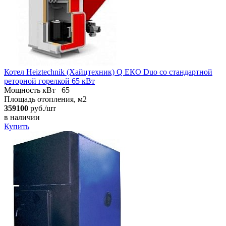
Котел Heiztechnik (Хайцтехник) Q ЕКO Duo со стандартной
реторной горелкой 65 кВт
Мощность кВт
65
Площадь отопления, м2
359100
руб./шт
в наличии
Купить