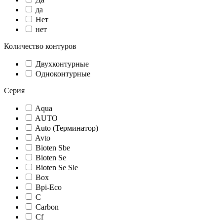
да
Нет
нет
Количество контуров
Двухконтурные
Одноконтурные
Серия
Aqua
AUTO
Auto (Терминатор)
Avto
Bioten Sbe
Bioten Se
Bioten Se Sle
Box
Bpi-Eco
C
Carbon
Cf