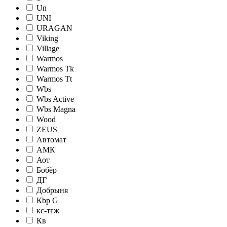
Un
UNI
URAGAN
Viking
Village
Warmos
Warmos Tk
Warmos Tt
Wbs
Wbs Active
Wbs Magna
Wood
ZEUS
Автомат
АМК
Аот
Бобёр
ДГ
Добрыня
Кbр G
кc-тгж
Кв