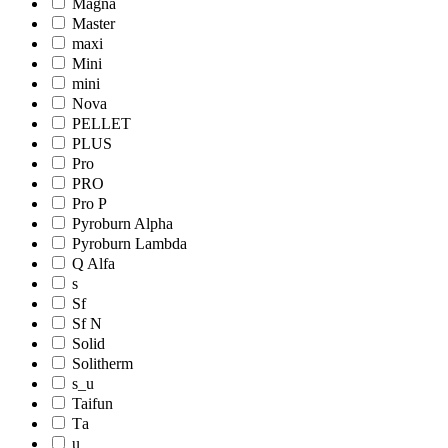
Magna
Master
maxi
Mini
mini
Nova
PELLET
PLUS
Pro
PRO
Pro Р
Pyroburn Alpha
Pyroburn Lambda
Q Alfa
s
Sf
Sf N
Solid
Solitherm
s_u
Taifun
Tа
u