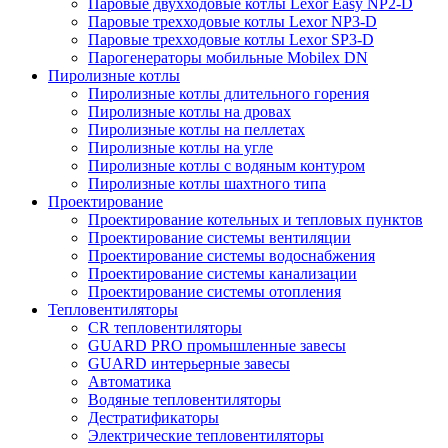
Паровые двухходовые котлы Lexor Easy NP2-D
Паровые трехходовые котлы Lexor NP3-D
Паровые трехходовые котлы Lexor SP3-D
Парогенераторы мобильные Mobilex DN
Пиролизные котлы
Пиролизные котлы длительного горения
Пиролизные котлы на дровах
Пиролизные котлы на пеллетах
Пиролизные котлы на угле
Пиролизные котлы с водяным контуром
Пиролизные котлы шахтного типа
Проектирование
Проектирование котельных и тепловых пунктов
Проектирование системы вентиляции
Проектирование системы водоснабжения
Проектирование системы канализации
Проектирование системы отопления
Тепловентиляторы
CR тепловентиляторы
GUARD PRO промышленные завесы
GUARD интерьерные завесы
Автоматика
Водяные тепловентиляторы
Дестратификаторы
Электрические тепловентиляторы