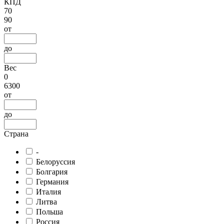
КПД
70
90
от
до
Вес
0
6300
от
до
Страна
-
Белоруссия
Болгария
Германия
Италия
Литва
Польша
Россия