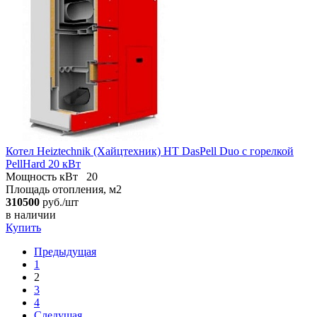
Котел Heiztechnik (Хайцтехник) HT DasPell Duo с горелкой
PellHard 20 кВт
Мощность кВт
20
Площадь отопления, м2
310500
руб./шт
в наличии
Купить
Предыдущая
1
2
3
4
Следущая