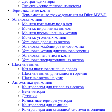
Дестратификаторы
Электрические тепловентиляторы
Термомасляные котлы
Термомасляные трехходовые котлы Dilex MV3-D
Установка котлов
Монтаж котельных под ключ
Монтаж пиролизных котлов
Монтаж промышленных котлов
Монтаж угольных котлов
Установка дровяных котлов
Установка комбинированного котла
Установка котлов длительного горения
Установка пеллетного котла
Установка твердотопливных котлов
Шахтные котлы
Котлы шахтного типа на дровах
Шахтные котлы длительного горения
Шахтные котлы на угле
Автоматика для котлов
Контроллеры для тепловых насосов
Вентиляторы
Датчики
Комнатные терморегуляторы
Контроллеры для каминов
Контроллеры для каскадной системы отопления