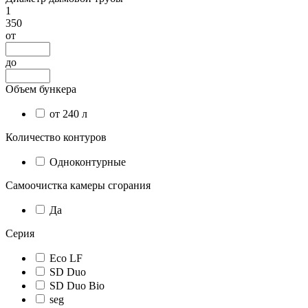
1
350
от
до
Объем бункера
от 240 л
Количество контуров
Одноконтурные
Самоочистка камеры сгорания
Да
Серия
Eco LF
SD Duo
SD Duo Bio
seg