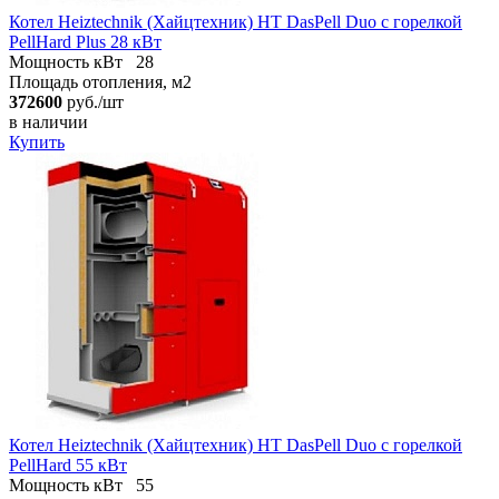
Котел Heiztechnik (Хайцтехник) HT DasPell Duo с горелкой
PellHard Plus 28 кВт
Мощность кВт
28
Площадь отопления, м2
372600
руб./шт
в наличии
Купить
Котел Heiztechnik (Хайцтехник) HT DasPell Duo с горелкой
PellHard 55 кВт
Мощность кВт
55