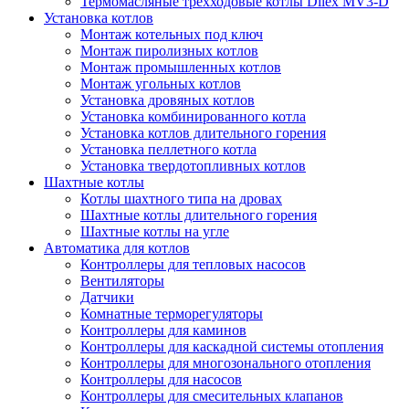
Термомасляные трехходовые котлы Dilex MV3-D
Установка котлов
Монтаж котельных под ключ
Монтаж пиролизных котлов
Монтаж промышленных котлов
Монтаж угольных котлов
Установка дровяных котлов
Установка комбинированного котла
Установка котлов длительного горения
Установка пеллетного котла
Установка твердотопливных котлов
Шахтные котлы
Котлы шахтного типа на дровах
Шахтные котлы длительного горения
Шахтные котлы на угле
Автоматика для котлов
Контроллеры для тепловых насосов
Вентиляторы
Датчики
Комнатные терморегуляторы
Контроллеры для каминов
Контроллеры для каскадной системы отопления
Контроллеры для многозонального отопления
Контроллеры для насосов
Контроллеры для смесительных клапанов