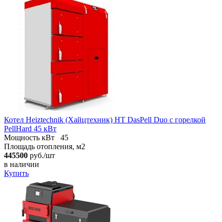
Котел Heiztechnik (Хайцтехник) HT DasPell Duo с горелкой
PellHard 45 кВт
Мощность кВт
45
Площадь отопления, м2
445500
руб./шт
в наличии
Купить