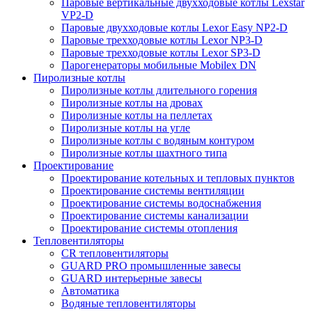
Паровые вертикальные двухходовые котлы Lexstar
VP2-D
Паровые двухходовые котлы Lexor Easy NP2-D
Паровые трехходовые котлы Lexor NP3-D
Паровые трехходовые котлы Lexor SP3-D
Парогенераторы мобильные Mobilex DN
Пиролизные котлы
Пиролизные котлы длительного горения
Пиролизные котлы на дровах
Пиролизные котлы на пеллетах
Пиролизные котлы на угле
Пиролизные котлы с водяным контуром
Пиролизные котлы шахтного типа
Проектирование
Проектирование котельных и тепловых пунктов
Проектирование системы вентиляции
Проектирование системы водоснабжения
Проектирование системы канализации
Проектирование системы отопления
Тепловентиляторы
CR тепловентиляторы
GUARD PRO промышленные завесы
GUARD интерьерные завесы
Автоматика
Водяные тепловентиляторы