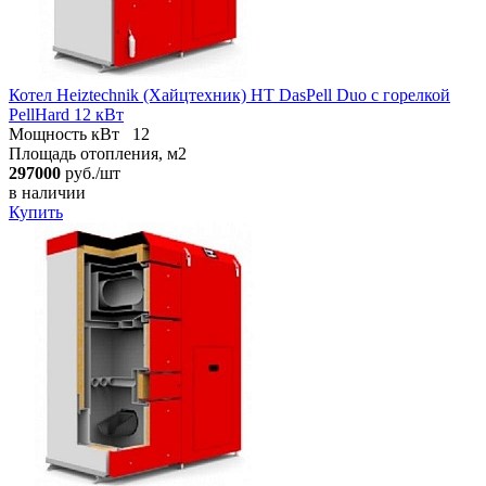
Котел Heiztechnik (Хайцтехник) HT DasPell Duo с горелкой
PellHard 12 кВт
Мощность кВт
12
Площадь отопления, м2
297000
руб./шт
в наличии
Купить