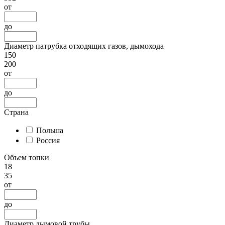
от
до
Диаметр патрубка отходящих газов, дымохода
150
200
от
до
Страна
Польша
Россия
Объем топки
18
35
от
до
Диаметр дымовой трубы