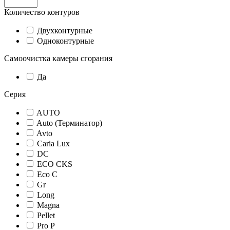
Количество контуров
Двухконтурные
Одноконтурные
Самоочистка камеры сгорания
Да
Серия
AUTO
Auto (Терминатор)
Avto
Caria Lux
DC
ECO CKS
Eco С
Gr
Long
Magna
Pellet
Pro Р