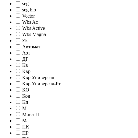
seg
seg bio
Vector
Wbs Ac
Wbs Active
Wbs Magna
Zk
Автомат
Аот
ДГ
Кв
Квр
Квр Универсал
Квр Универсал-Рт
КО
Код
Кп
М
М-кст П
Ма
ПК
ПР