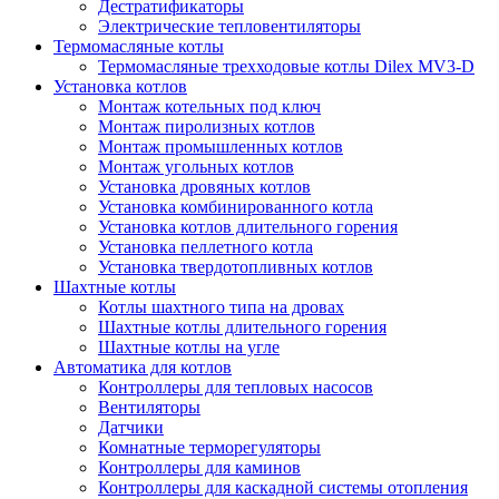
Дестратификаторы
Электрические тепловентиляторы
Термомасляные котлы
Термомасляные трехходовые котлы Dilex MV3-D
Установка котлов
Монтаж котельных под ключ
Монтаж пиролизных котлов
Монтаж промышленных котлов
Монтаж угольных котлов
Установка дровяных котлов
Установка комбинированного котла
Установка котлов длительного горения
Установка пеллетного котла
Установка твердотопливных котлов
Шахтные котлы
Котлы шахтного типа на дровах
Шахтные котлы длительного горения
Шахтные котлы на угле
Автоматика для котлов
Контроллеры для тепловых насосов
Вентиляторы
Датчики
Комнатные терморегуляторы
Контроллеры для каминов
Контроллеры для каскадной системы отопления