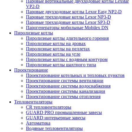
Паровые вертикальные двухходовые котлы Lexstar
VP2-D
Паровые двухходовые котлы Lexor Easy NP2-D
Паровые трехходовые котлы Lexor NP3-D
Паровые трехходовые котлы Lexor SP3-D
Парогенераторы мобильные Mobilex DN
Пиролизные котлы
Пиролизные котлы длительного горения
Пиролизные котлы на дровах
Пиролизные котлы на пеллетах
Пиролизные котлы на угле
Пиролизные котлы с водяным контуром
Пиролизные котлы шахтного типа
Проектирование
Проектирование котельных и тепловых пунктов
Проектирование системы вентиляции
Проектирование системы водоснабжения
Проектирование системы канализации
Проектирование системы отопления
Тепловентиляторы
CR тепловентиляторы
GUARD PRO промышленные завесы
GUARD интерьерные завесы
Автоматика
Водяные тепловентиляторы