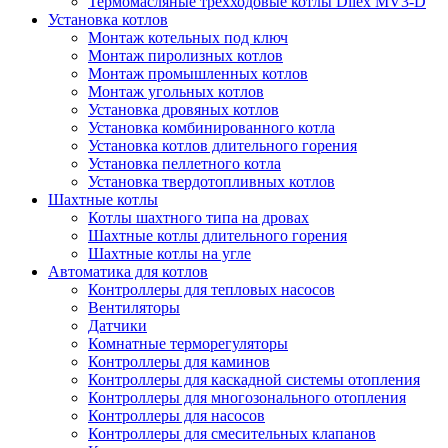
Термомасляные трехходовые котлы Dilex MV3-D
Установка котлов
Монтаж котельных под ключ
Монтаж пиролизных котлов
Монтаж промышленных котлов
Монтаж угольных котлов
Установка дровяных котлов
Установка комбинированного котла
Установка котлов длительного горения
Установка пеллетного котла
Установка твердотопливных котлов
Шахтные котлы
Котлы шахтного типа на дровах
Шахтные котлы длительного горения
Шахтные котлы на угле
Автоматика для котлов
Контроллеры для тепловых насосов
Вентиляторы
Датчики
Комнатные терморегуляторы
Контроллеры для каминов
Контроллеры для каскадной системы отопления
Контроллеры для многозонального отопления
Контроллеры для насосов
Контроллеры для смесительных клапанов