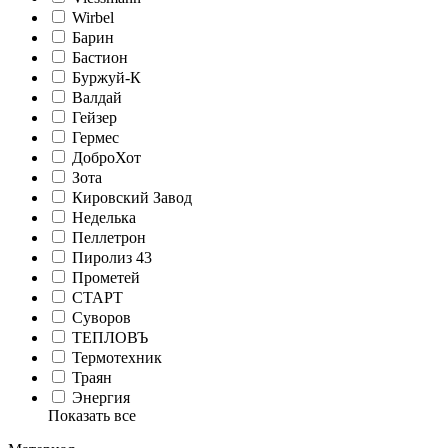
Wirbel
Барин
Бастион
Буржуй-К
Валдай
Гейзер
Гермес
ДоброХот
Зота
Кировский Завод
Неделька
Пеллетрон
Пиролиз 43
Прометей
СТАРТ
Суворов
ТЕПЛОВЪ
Термотехник
Траян
Энергия
Показать все