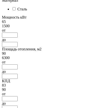
Материал
Сталь
Мощность кВт
65
1500
от
до
Площадь отопления, м2
90
6300
от
до
КПД
83
90
от
до