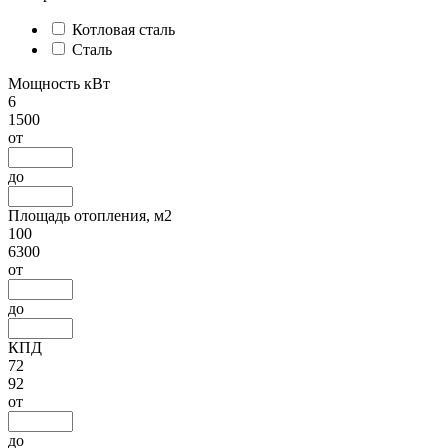
Котловая сталь
Сталь
Мощность кВт
6
1500
от
до
Площадь отопления, м2
100
6300
от
до
КПД
72
92
от
до