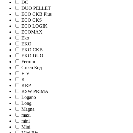
DC
DUO PELLET
ECO CKB Plus
ECO CKS
ECO LOGIK
ECOMAX
Eko
EKO
EKO CKB
EKO DUO
Ferrum
Green Код
H V
K
KRP
KSW PRIMA
Logano
Long
Magna
maxi
mini
Mini
Mini Bio