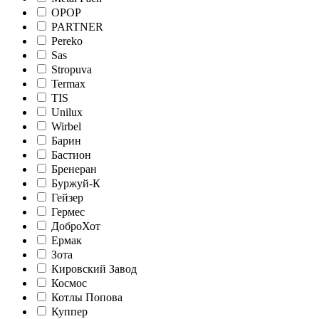
OPOP
PARTNER
Pereko
Sas
Stropuva
Termax
TIS
Unilux
Wirbel
Барин
Бастион
Бренеран
Буржуй-К
Гейзер
Гермес
ДоброХот
Ермак
Зота
Кировский Завод
Космос
Котлы Попова
Куппер