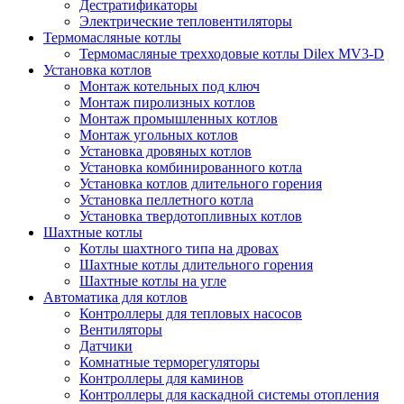
Дестратификаторы
Электрические тепловентиляторы
Термомасляные котлы
Термомасляные трехходовые котлы Dilex MV3-D
Установка котлов
Монтаж котельных под ключ
Монтаж пиролизных котлов
Монтаж промышленных котлов
Монтаж угольных котлов
Установка дровяных котлов
Установка комбинированного котла
Установка котлов длительного горения
Установка пеллетного котла
Установка твердотопливных котлов
Шахтные котлы
Котлы шахтного типа на дровах
Шахтные котлы длительного горения
Шахтные котлы на угле
Автоматика для котлов
Контроллеры для тепловых насосов
Вентиляторы
Датчики
Комнатные терморегуляторы
Контроллеры для каминов
Контроллеры для каскадной системы отопления