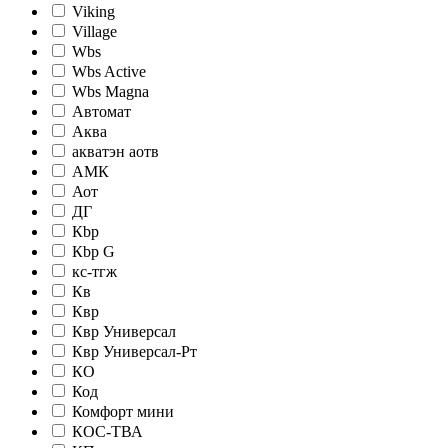
Viking
Village
Wbs
Wbs Active
Wbs Magna
Автомат
Аква
акватэн аотв
АМК
Аот
ДГ
Кbр
Кbр G
кc-тгж
Кв
Квр
Квр Универсал
Квр Универсал-Рт
КО
Код
Комфорт мини
КОС-ТВА