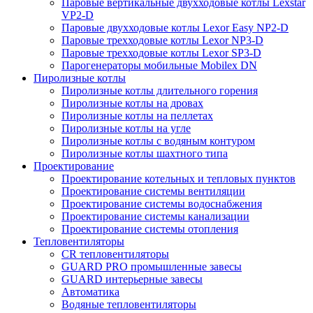
Паровые вертикальные двухходовые котлы Lexstar
VP2-D
Паровые двухходовые котлы Lexor Easy NP2-D
Паровые трехходовые котлы Lexor NP3-D
Паровые трехходовые котлы Lexor SP3-D
Парогенераторы мобильные Mobilex DN
Пиролизные котлы
Пиролизные котлы длительного горения
Пиролизные котлы на дровах
Пиролизные котлы на пеллетах
Пиролизные котлы на угле
Пиролизные котлы с водяным контуром
Пиролизные котлы шахтного типа
Проектирование
Проектирование котельных и тепловых пунктов
Проектирование системы вентиляции
Проектирование системы водоснабжения
Проектирование системы канализации
Проектирование системы отопления
Тепловентиляторы
CR тепловентиляторы
GUARD PRO промышленные завесы
GUARD интерьерные завесы
Автоматика
Водяные тепловентиляторы