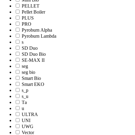
PELLET
Pellet Boiler
PLUS
PRO
Pyroburn Alpha
Pyroburn Lambda
s
SD Duo
SD Duo Bio
SE-MAX II
seg
seg bio
Smart Bio
Smart EKO
s_p
s_u
Tа
u
ULTRA
UNI
UWG
Vector