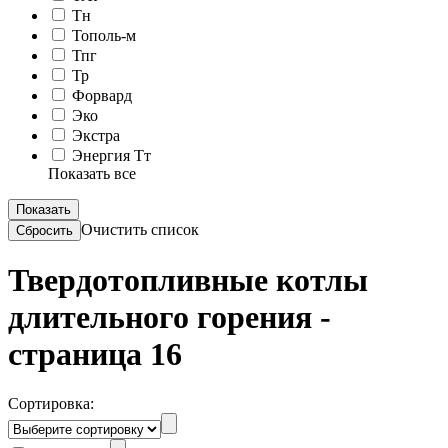
Тн
Тополь-м
Тпг
Тр
Форвард
Эко
Экстра
Энергия Тт
Показать все
Очистить список
Твердотопливные котлы
длительного горения -
страница 16
Сортировка: