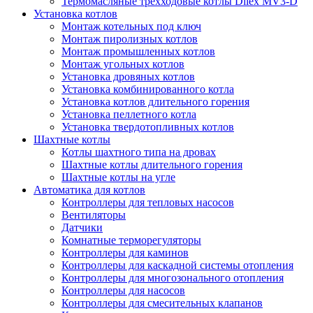
Термомасляные трехходовые котлы Dilex MV3-D
Установка котлов
Монтаж котельных под ключ
Монтаж пиролизных котлов
Монтаж промышленных котлов
Монтаж угольных котлов
Установка дровяных котлов
Установка комбинированного котла
Установка котлов длительного горения
Установка пеллетного котла
Установка твердотопливных котлов
Шахтные котлы
Котлы шахтного типа на дровах
Шахтные котлы длительного горения
Шахтные котлы на угле
Автоматика для котлов
Контроллеры для тепловых насосов
Вентиляторы
Датчики
Комнатные терморегуляторы
Контроллеры для каминов
Контроллеры для каскадной системы отопления
Контроллеры для многозонального отопления
Контроллеры для насосов
Контроллеры для смесительных клапанов