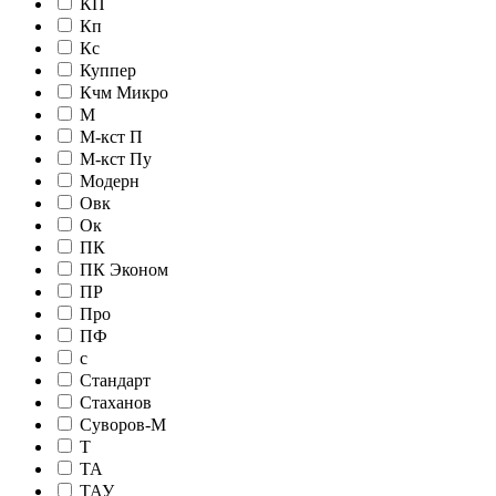
КП
Кп
Кс
Куппер
Кчм Микро
М
М-кст П
М-кст Пу
Модерн
Овк
Ок
ПК
ПК Эконом
ПР
Про
ПФ
с
Стандарт
Стаханов
Суворов-М
Т
ТА
ТАУ