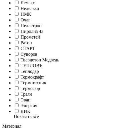
Лемакс
Неделька
НМК
Очаг
Пеллетрон
Пиролиз 43
Прометей
Ратон
СТАРТ
Суворов
Твердотоп Медведь
ТЕПЛОВЪ
Теплодар
Термокрафт
Термотехник
Термофор
Траян
Эван
Энергия
ЯИК
Показать все
Материал