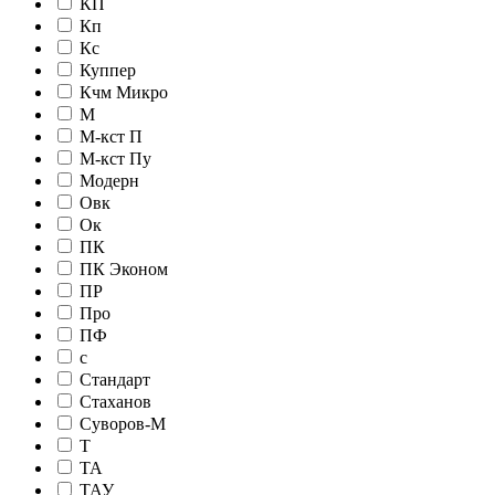
КП
Кп
Кс
Куппер
Кчм Микро
М
М-кст П
М-кст Пу
Модерн
Овк
Ок
ПК
ПК Эконом
ПР
Про
ПФ
с
Стандарт
Стаханов
Суворов-М
Т
ТА
ТАУ