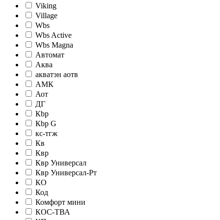
Viking
Village
Wbs
Wbs Active
Wbs Magna
Автомат
Аква
акватэн аотв
АМК
Аот
ДГ
Кbр
Кbр G
кc-тгж
Кв
Квр
Квр Универсал
Квр Универсал-Рт
КО
Код
Комфорт мини
КОС-ТВА