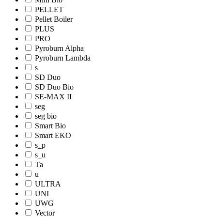
PELLET
Pellet Boiler
PLUS
PRO
Pyroburn Alpha
Pyroburn Lambda
s
SD Duo
SD Duo Bio
SE-MAX II
seg
seg bio
Smart Bio
Smart EKO
s_p
s_u
Tа
u
ULTRA
UNI
UWG
Vector