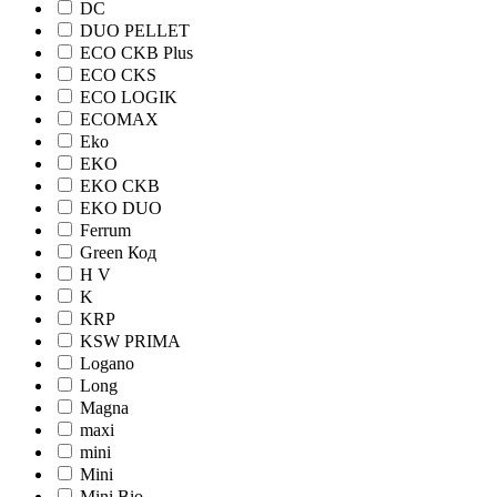
DC
DUO PELLET
ECO CKB Plus
ECO CKS
ECO LOGIK
ECOMAX
Eko
EKO
EKO CKB
EKO DUO
Ferrum
Green Код
H V
K
KRP
KSW PRIMA
Logano
Long
Magna
maxi
mini
Mini
Mini Bio