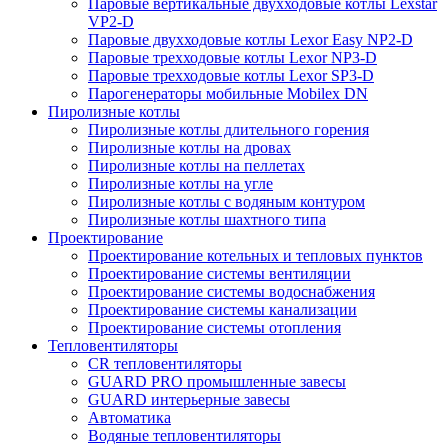
Паровые вертикальные двухходовые котлы Lexstar
VP2-D
Паровые двухходовые котлы Lexor Easy NP2-D
Паровые трехходовые котлы Lexor NP3-D
Паровые трехходовые котлы Lexor SP3-D
Парогенераторы мобильные Mobilex DN
Пиролизные котлы
Пиролизные котлы длительного горения
Пиролизные котлы на дровах
Пиролизные котлы на пеллетах
Пиролизные котлы на угле
Пиролизные котлы с водяным контуром
Пиролизные котлы шахтного типа
Проектирование
Проектирование котельных и тепловых пунктов
Проектирование системы вентиляции
Проектирование системы водоснабжения
Проектирование системы канализации
Проектирование системы отопления
Тепловентиляторы
CR тепловентиляторы
GUARD PRO промышленные завесы
GUARD интерьерные завесы
Автоматика
Водяные тепловентиляторы