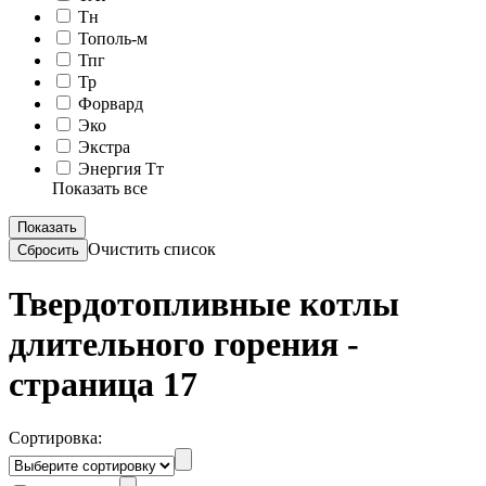
Тн
Тополь-м
Тпг
Тр
Форвард
Эко
Экстра
Энергия Тт
Показать все
Очистить список
Твердотопливные котлы
длительного горения -
страница 17
Сортировка: