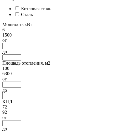
Котловая сталь
Сталь
Мощность кВт
6
1500
от
до
Площадь отопления, м2
100
6300
от
до
КПД
72
92
от
до