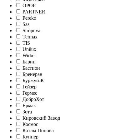
OPOP
PARTNER
Pereko
Sas
Stropuva
Termax
TIS
Unilux
Wirbel
Барин
Бастион
Бренеран
Буржуй-К
Гейзер
Гермес
ДоброХот
Ермак
Зота
Кировский Завод
Космос
Котлы Попова
Куппер