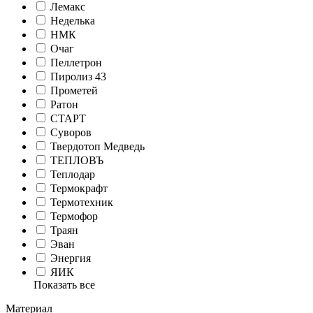
Лемакс
Неделька
НМК
Очаг
Пеллетрон
Пиролиз 43
Прометей
Ратон
СТАРТ
Суворов
Твердотоп Медведь
ТЕПЛОВЪ
Теплодар
Термокрафт
Термотехник
Термофор
Траян
Эван
Энергия
ЯИК
Показать все
Материал