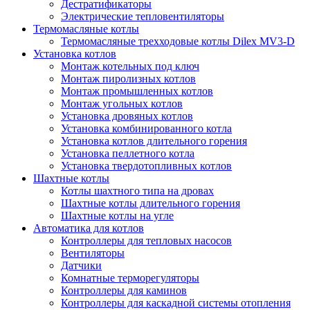
Дестратификаторы
Электрические тепловентиляторы
Термомасляные котлы
Термомасляные трехходовые котлы Dilex MV3-D
Установка котлов
Монтаж котельных под ключ
Монтаж пиролизных котлов
Монтаж промышленных котлов
Монтаж угольных котлов
Установка дровяных котлов
Установка комбинированного котла
Установка котлов длительного горения
Установка пеллетного котла
Установка твердотопливных котлов
Шахтные котлы
Котлы шахтного типа на дровах
Шахтные котлы длительного горения
Шахтные котлы на угле
Автоматика для котлов
Контроллеры для тепловых насосов
Вентиляторы
Датчики
Комнатные терморегуляторы
Контроллеры для каминов
Контроллеры для каскадной системы отопления