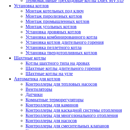
Термомасляные трехходовые котлы Dilex MV3-D
Установка котлов
Монтаж котельных под ключ
Монтаж пиролизных котлов
Монтаж промышленных котлов
Монтаж угольных котлов
Установка дровяных котлов
Установка комбинированного котла
Установка котлов длительного горения
Установка пеллетного котла
Установка твердотопливных котлов
Шахтные котлы
Котлы шахтного типа на дровах
Шахтные котлы длительного горения
Шахтные котлы на угле
Автоматика для котлов
Контроллеры для тепловых насосов
Вентиляторы
Датчики
Комнатные терморегуляторы
Контроллеры для каминов
Контроллеры для каскадной системы отопления
Контроллеры для многозонального отопления
Контроллеры для насосов
Контроллеры для смесительных клапанов