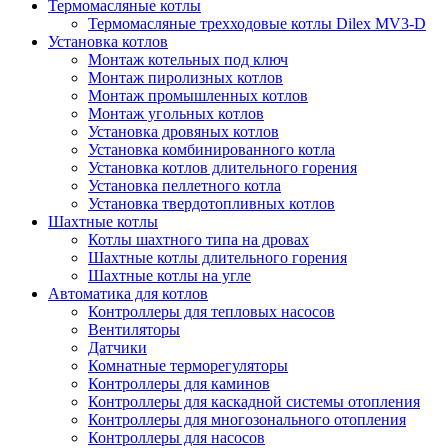
Термомасляные котлы
Термомасляные трехходовые котлы Dilex MV3-D
Установка котлов
Монтаж котельных под ключ
Монтаж пиролизных котлов
Монтаж промышленных котлов
Монтаж угольных котлов
Установка дровяных котлов
Установка комбинированного котла
Установка котлов длительного горения
Установка пеллетного котла
Установка твердотопливных котлов
Шахтные котлы
Котлы шахтного типа на дровах
Шахтные котлы длительного горения
Шахтные котлы на угле
Автоматика для котлов
Контроллеры для тепловых насосов
Вентиляторы
Датчики
Комнатные терморегуляторы
Контроллеры для каминов
Контроллеры для каскадной системы отопления
Контроллеры для многозонального отопления
Контроллеры для насосов