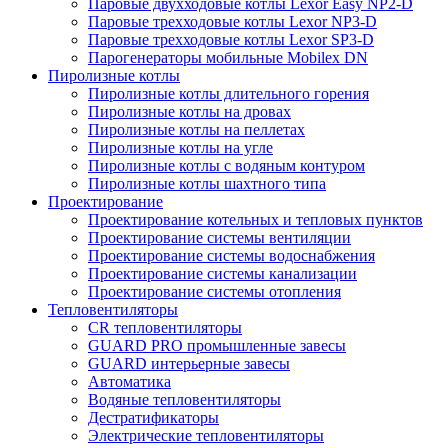
Паровые двухходовые котлы Lexor Easy NP2-D
Паровые трехходовые котлы Lexor NP3-D
Паровые трехходовые котлы Lexor SP3-D
Парогенераторы мобильные Mobilex DN
Пиролизные котлы
Пиролизные котлы длительного горения
Пиролизные котлы на дровах
Пиролизные котлы на пеллетах
Пиролизные котлы на угле
Пиролизные котлы с водяным контуром
Пиролизные котлы шахтного типа
Проектирование
Проектирование котельных и тепловых пунктов
Проектирование системы вентиляции
Проектирование системы водоснабжения
Проектирование системы канализации
Проектирование системы отопления
Тепловентиляторы
CR тепловентиляторы
GUARD PRO промышленные завесы
GUARD интерьерные завесы
Автоматика
Водяные тепловентиляторы
Дестратификаторы
Электрические тепловентиляторы