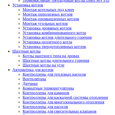
Термомасляные трехходовые котлы Dilex MV3-D
Установка котлов
Монтаж котельных под ключ
Монтаж пиролизных котлов
Монтаж промышленных котлов
Монтаж угольных котлов
Установка дровяных котлов
Установка комбинированного котла
Установка котлов длительного горения
Установка пеллетного котла
Установка твердотопливных котлов
Шахтные котлы
Котлы шахтного типа на дровах
Шахтные котлы длительного горения
Шахтные котлы на угле
Автоматика для котлов
Контроллеры для тепловых насосов
Вентиляторы
Датчики
Комнатные терморегуляторы
Контроллеры для каминов
Контроллеры для каскадной системы отопления
Контроллеры для многозонального отопления
Контроллеры для насосов
Контроллеры для смесительных клапанов