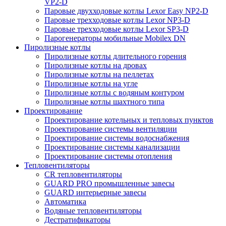
VP2-D
Паровые двухходовые котлы Lexor Easy NP2-D
Паровые трехходовые котлы Lexor NP3-D
Паровые трехходовые котлы Lexor SP3-D
Парогенераторы мобильные Mobilex DN
Пиролизные котлы
Пиролизные котлы длительного горения
Пиролизные котлы на дровах
Пиролизные котлы на пеллетах
Пиролизные котлы на угле
Пиролизные котлы с водяным контуром
Пиролизные котлы шахтного типа
Проектирование
Проектирование котельных и тепловых пунктов
Проектирование системы вентиляции
Проектирование системы водоснабжения
Проектирование системы канализации
Проектирование системы отопления
Тепловентиляторы
CR тепловентиляторы
GUARD PRO промышленные завесы
GUARD интерьерные завесы
Автоматика
Водяные тепловентиляторы
Дестратификаторы