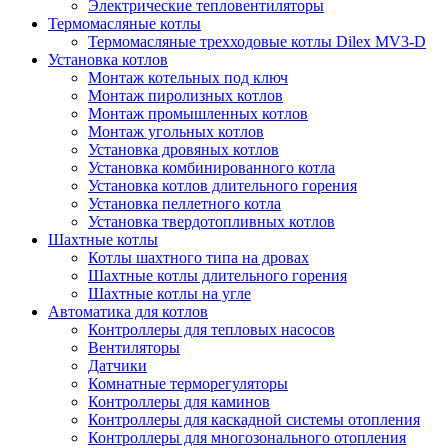
Электрические тепловентиляторы
Термомасляные котлы
Термомасляные трехходовые котлы Dilex MV3-D
Установка котлов
Монтаж котельных под ключ
Монтаж пиролизных котлов
Монтаж промышленных котлов
Монтаж угольных котлов
Установка дровяных котлов
Установка комбинированного котла
Установка котлов длительного горения
Установка пеллетного котла
Установка твердотопливных котлов
Шахтные котлы
Котлы шахтного типа на дровах
Шахтные котлы длительного горения
Шахтные котлы на угле
Автоматика для котлов
Контроллеры для тепловых насосов
Вентиляторы
Датчики
Комнатные терморегуляторы
Контроллеры для каминов
Контроллеры для каскадной системы отопления
Контроллеры для многозонального отопления