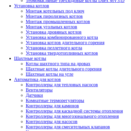
Термомасляные трехходовые котлы Dilex MV3-D
Установка котлов
Монтаж котельных под ключ
Монтаж пиролизных котлов
Монтаж промышленных котлов
Монтаж угольных котлов
Установка дровяных котлов
Установка комбинированного котла
Установка котлов длительного горения
Установка пеллетного котла
Установка твердотопливных котлов
Шахтные котлы
Котлы шахтного типа на дровах
Шахтные котлы длительного горения
Шахтные котлы на угле
Автоматика для котлов
Контроллеры для тепловых насосов
Вентиляторы
Датчики
Комнатные терморегуляторы
Контроллеры для каминов
Контроллеры для каскадной системы отопления
Контроллеры для многозонального отопления
Контроллеры для насосов
Контроллеры для смесительных клапанов